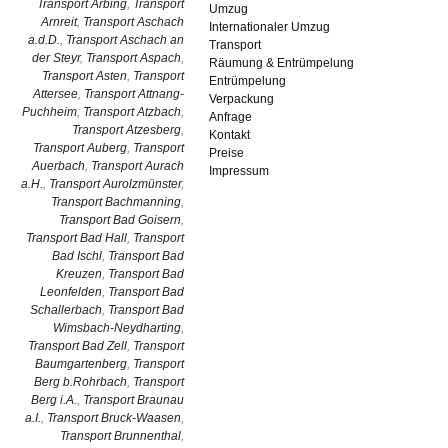
Transport Arbing
,
Transport
Umzug
Arnreit
,
Transport Aschach
Internationaler Umzug
a.d.D.
,
Transport Aschach an
Transport
der Steyr
,
Transport Aspach
,
Räumung & Entrümpelung
Transport Asten
,
Transport
Entrümpelung
Attersee
,
Transport Attnang-
Verpackung
Puchheim
,
Transport Atzbach
,
Anfrage
Transport Atzesberg
,
Kontakt
Transport Auberg
,
Transport
Preise
Auerbach
,
Transport Aurach
Impressum
a.H.
,
Transport Aurolzmünster
,
Transport Bachmanning
,
Transport Bad Goisern
,
Transport Bad Hall
,
Transport
Bad Ischl
,
Transport Bad
Kreuzen
,
Transport Bad
Leonfelden
,
Transport Bad
Schallerbach
,
Transport Bad
Wimsbach-Neydharting
,
Transport Bad Zell
,
Transport
Baumgartenberg
,
Transport
Berg b.Rohrbach
,
Transport
Berg i.A.
,
Transport Braunau
a.I.
,
Transport Bruck-Waasen
,
Transport Brunnenthal
,