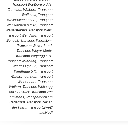
Transport Wartberg o.d.A.
,
Transport Weibern
,
Transport
Weilbach
,
Transport
Weißenkirchen i.A.
,
Transport
Weißkirchen a.d.Tr.
,
Transport
Weitersfelden
,
Transport Wels
,
Transport Wendling
,
Transport
Weng i.I.
,
Transport Wernstein
,
Transport Weyer-Land
,
Transport Weyer-Markt
,
Transport Weyregg a.A.
,
Transport Wilhering
,
Transport
Windhaag b.Fr.
,
Transport
Windhaag b.P.
,
Transport
Windischgarsten
,
Transport
Wippenham
,
Transport
Wolfern
,
Transport Wolfsegg
am Hausruck
,
Transport Zell
am Moos
,
Transport Zell am
Pettenfirst
,
Transport Zell an
der Pram
,
Transport Zwettl
a.d.Rodl