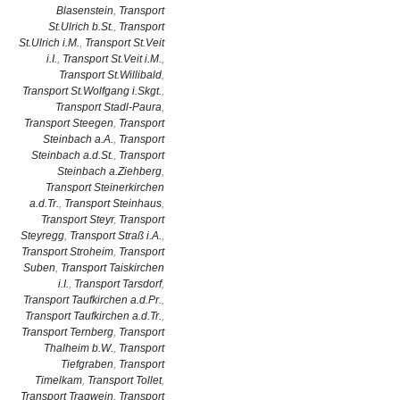
Blasenstein
,
Transport
St.Ulrich b.St.
,
Transport
St.Ulrich i.M.
,
Transport St.Veit
i.I.
,
Transport St.Veit i.M.
,
Transport St.Willibald
,
Transport St.Wolfgang i.Skgt.
,
Transport Stadl-Paura
,
Transport Steegen
,
Transport
Steinbach a.A.
,
Transport
Steinbach a.d.St.
,
Transport
Steinbach a.Ziehberg
,
Transport Steinerkirchen
a.d.Tr.
,
Transport Steinhaus
,
Transport Steyr
,
Transport
Steyregg
,
Transport Straß i.A.
,
Transport Stroheim
,
Transport
Suben
,
Transport Taiskirchen
i.I.
,
Transport Tarsdorf
,
Transport Taufkirchen a.d.Pr.
,
Transport Taufkirchen a.d.Tr.
,
Transport Ternberg
,
Transport
Thalheim b.W.
,
Transport
Tiefgraben
,
Transport
Timelkam
,
Transport Tollet
,
Transport Tragwein
,
Transport