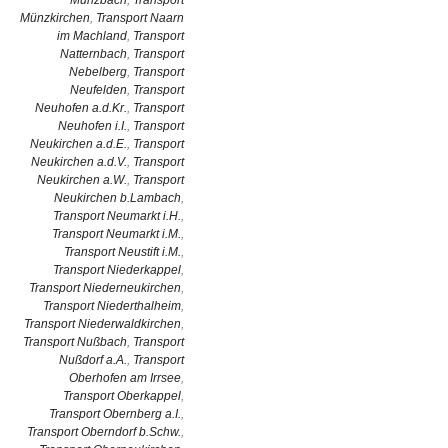
Münzbach
,
Transport
Münzkirchen
,
Transport Naarn
im Machland
,
Transport
Natternbach
,
Transport
Nebelberg
,
Transport
Neufelden
,
Transport
Neuhofen a.d.Kr.
,
Transport
Neuhofen i.I.
,
Transport
Neukirchen a.d.E.
,
Transport
Neukirchen a.d.V.
,
Transport
Neukirchen a.W.
,
Transport
Neukirchen b.Lambach
,
Transport Neumarkt i.H.
,
Transport Neumarkt i.M.
,
Transport Neustift i.M.
,
Transport Niederkappel
,
Transport Niederneukirchen
,
Transport Niederthalheim
,
Transport Niederwaldkirchen
,
Transport Nußbach
,
Transport
Nußdorf a.A.
,
Transport
Oberhofen am Irrsee
,
Transport Oberkappel
,
Transport Obernberg a.I.
,
Transport Oberndorf b.Schw.
,