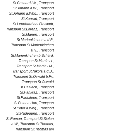
St.Gotthard i.M.
,
Transport
St.Johann a.W.
,
Transport
St.Johann a.Wbg.
,
Transport
St.Konrad
,
Transport
St.Leonhard bei Freistadt
,
Transport St.Lorenz
,
Transport
St.Marien
,
Transport
St.Marienkirchen a.d.P.
,
Transport St.Marienkirchen
a.H.
,
Transport
St.Marienkirchen b.Schärd
,
Transport St.Martin i.I.
,
Transport St.Martin i.M.
,
Transport St.Nikola a.d.D.
,
Transport St.Oswald b.Fr.
,
Transport St.Oswald
b.Haslach
,
Transport
St.Pankraz
,
Transport
St.Pantaleon
,
Transport
St.Peter a.Hart
,
Transport
St.Peter a.Wbg.
,
Transport
St.Radegund
,
Transport
St.Roman
,
Transport St.Stefan
a.W.
,
Transport St.Thomas
,
Transport St.Thomas am