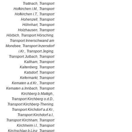
Trattnach
,
Transport
Hofkirchen i.M.
,
Transport
Hofkirchen i.T.
,
Transport
Hohenzell
,
Transport
Höhnhart
,
Transport
Holzhausen
,
Transport
Hörbich
,
Transport Hörsching
,
Transport Innerschwand am
Mondsee
,
Transport Inzersdorf
i.Kr.
,
Transport Jeging
,
Transport Julbach
,
Transport
Kallham
,
Transport
Kaltenberg
,
Transport
Katsdorf
,
Transport
Kefermarkt
,
Transport
Kematen a.d.Kr.
,
Transport
Kematen a.Innbach
,
Transport
Kirchberg b.Mattigh.
,
Transport Kirchberg o.d.D.
,
Transport Kirchberg-Thening
,
Transport Kirchdorf a.d.Kr.
,
Transport Kirchdorf a.I.
,
Transport Kirchham
,
Transport
Kirchheim i.I.
,
Transport
Kirchschlag b.Linz
,
Transport