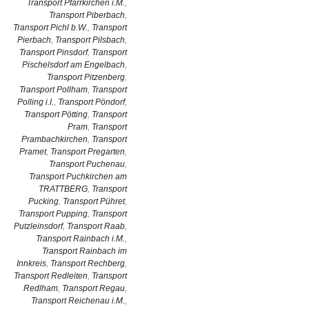
Transport Pfarrkirchen i.M.
,
Transport Piberbach
,
Transport Pichl b.W.
,
Transport
Pierbach
,
Transport Pilsbach
,
Transport Pinsdorf
,
Transport
Pischelsdorf am Engelbach
,
Transport Pitzenberg
,
Transport Pollham
,
Transport
Polling i.I.
,
Transport Pöndorf
,
Transport Pötting
,
Transport
Pram
,
Transport
Prambachkirchen
,
Transport
Pramet
,
Transport Pregarten
,
Transport Puchenau
,
Transport Puchkirchen am
TRATTBERG
,
Transport
Pucking
,
Transport Pühret
,
Transport Pupping
,
Transport
Putzleinsdorf
,
Transport Raab
,
Transport Rainbach i.M.
,
Transport Rainbach im
Innkreis
,
Transport Rechberg
,
Transport Redleiten
,
Transport
Redlham
,
Transport Regau
,
Transport Reichenau i.M.
,