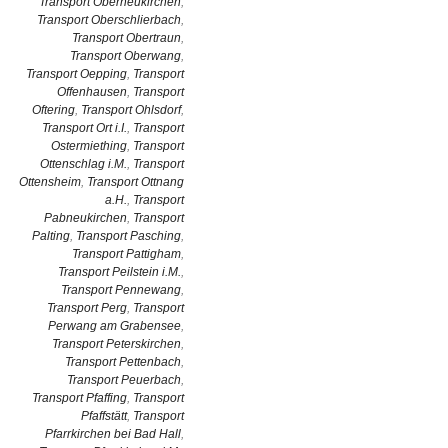
Transport Oberneukirchen
,
Transport Oberschlierbach
,
Transport Obertraun
,
Transport Oberwang
,
Transport Oepping
,
Transport
Offenhausen
,
Transport
Oftering
,
Transport Ohlsdorf
,
Transport Ort i.I.
,
Transport
Ostermiething
,
Transport
Ottenschlag i.M.
,
Transport
Ottensheim
,
Transport Ottnang
a.H.
,
Transport
Pabneukirchen
,
Transport
Palting
,
Transport Pasching
,
Transport Pattigham
,
Transport Peilstein i.M.
,
Transport Pennewang
,
Transport Perg
,
Transport
Perwang am Grabensee
,
Transport Peterskirchen
,
Transport Pettenbach
,
Transport Peuerbach
,
Transport Pfaffing
,
Transport
Pfaffstätt
,
Transport
Pfarrkirchen bei Bad Hall
,