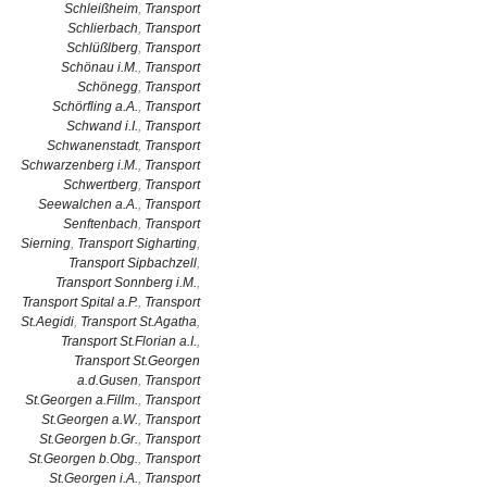
Schleißheim
,
Transport
Schlierbach
,
Transport
Schlüßlberg
,
Transport
Schönau i.M.
,
Transport
Schönegg
,
Transport
Schörfling a.A.
,
Transport
Schwand i.I.
,
Transport
Schwanenstadt
,
Transport
Schwarzenberg i.M.
,
Transport
Schwertberg
,
Transport
Seewalchen a.A.
,
Transport
Senftenbach
,
Transport
Sierning
,
Transport Sigharting
,
Transport Sipbachzell
,
Transport Sonnberg i.M.
,
Transport Spital a.P.
,
Transport
St.Aegidi
,
Transport St.Agatha
,
Transport St.Florian a.I.
,
Transport St.Georgen
a.d.Gusen
,
Transport
St.Georgen a.Fillm.
,
Transport
St.Georgen a.W.
,
Transport
St.Georgen b.Gr.
,
Transport
St.Georgen b.Obg.
,
Transport
St.Georgen i.A.
,
Transport