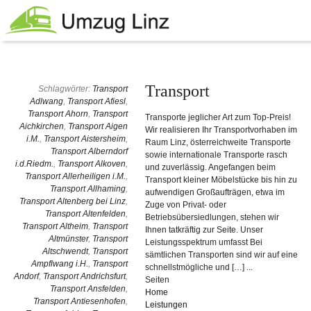
Transport
Schlagwörter:
Transport
Adlwang
,
Transport Afiesl
,
Transport Ahorn
,
Transport
Transporte jeglicher Art zum Top-Preis!
Aichkirchen
,
Transport Aigen
Wir realisieren Ihr Transportvorhaben im
i.M.
,
Transport Aistersheim
,
Raum Linz, österreichweite Transporte
Transport Alberndorf
sowie internationale Transporte rasch
i.d.Riedm.
,
Transport Alkoven
,
und zuverlässig. Angefangen beim
Transport Allerheiligen i.M.
,
Transport kleiner Möbelstücke bis hin zu
Transport Allhaming
,
aufwendigen Großaufträgen, etwa im
Transport Altenberg bei Linz
,
Zuge von Privat- oder
Transport Altenfelden
,
Betriebsübersiedlungen, stehen wir
Transport Altheim
,
Transport
Ihnen tatkräftig zur Seite. Unser
Altmünster
,
Transport
Leistungsspektrum umfasst Bei
Altschwendt
,
Transport
sämtlichen Transporten sind wir auf eine
Ampflwang i.H.
,
Transport
schnellstmögliche und […] ...
Andorf
,
Transport Andrichsfurt
,
Seiten
Transport Ansfelden
,
Home
Transport Antiesenhofen
,
Leistungen