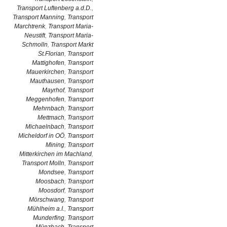
Transport Luftenberg a.d.D.
,
Transport Manning
,
Transport
Marchtrenk
,
Transport Maria-
Neustift
,
Transport Maria-
Schmolln
,
Transport Markt
St.Florian
,
Transport
Mattighofen
,
Transport
Mauerkirchen
,
Transport
Mauthausen
,
Transport
Mayrhof
,
Transport
Meggenhofen
,
Transport
Mehrnbach
,
Transport
Mettmach
,
Transport
Michaelnbach
,
Transport
Micheldorf in OÖ
,
Transport
Mining
,
Transport
Mitterkirchen im Machland
,
Transport Molln
,
Transport
Mondsee
,
Transport
Moosbach
,
Transport
Moosdorf
,
Transport
Mörschwang
,
Transport
Mühlheim a.I.
,
Transport
Munderfing
,
Transport