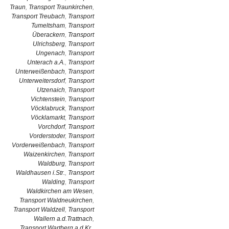
Traun
,
Transport Traunkirchen
,
Transport Treubach
,
Transport
Tumeltsham
,
Transport
Überackern
,
Transport
Ulrichsberg
,
Transport
Ungenach
,
Transport
Unterach a.A.
,
Transport
Unterweißenbach
,
Transport
Unterweitersdorf
,
Transport
Utzenaich
,
Transport
Vichtenstein
,
Transport
Vöcklabruck
,
Transport
Vöcklamarkt
,
Transport
Vorchdorf
,
Transport
Vorderstoder
,
Transport
Vorderweißenbach
,
Transport
Waizenkirchen
,
Transport
Waldburg
,
Transport
Waldhausen i.Str.
,
Transport
Walding
,
Transport
Waldkirchen am Wesen
,
Transport Waldneukirchen
,
Transport Waldzell
,
Transport
Wallern a.d.Trattnach
,
Transport Wartberg a.d.Kr.
,