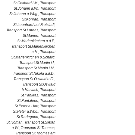
St.Gotthard i.M.
,
Transport
St.Johann a.W.
,
Transport
St.Johann a.Wbg.
,
Transport
St.Konrad
,
Transport
St.Leonhard bei Freistadt
,
Transport St.Lorenz
,
Transport
St.Marien
,
Transport
St.Marienkirchen a.d.P.
,
Transport St.Marienkirchen
a.H.
,
Transport
St.Marienkirchen b.Schärd
,
Transport St.Martin i.I.
,
Transport St.Martin i.M.
,
Transport St.Nikola a.d.D.
,
Transport St.Oswald b.Fr.
,
Transport St.Oswald
b.Haslach
,
Transport
St.Pankraz
,
Transport
St.Pantaleon
,
Transport
St.Peter a.Hart
,
Transport
St.Peter a.Wbg.
,
Transport
St.Radegund
,
Transport
St.Roman
,
Transport St.Stefan
a.W.
,
Transport St.Thomas
,
Transport St.Thomas am