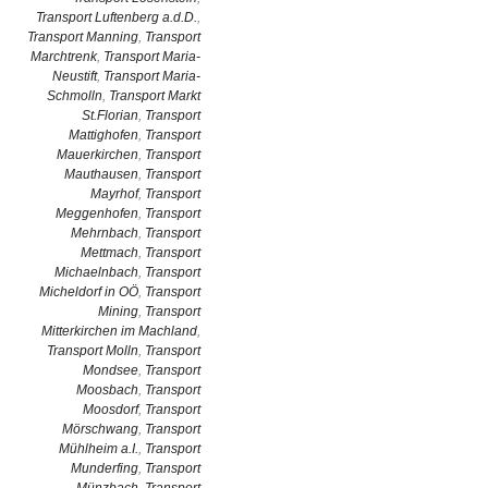
Transport Luftenberg a.d.D.
,
Transport Manning
,
Transport
Marchtrenk
,
Transport Maria-
Neustift
,
Transport Maria-
Schmolln
,
Transport Markt
St.Florian
,
Transport
Mattighofen
,
Transport
Mauerkirchen
,
Transport
Mauthausen
,
Transport
Mayrhof
,
Transport
Meggenhofen
,
Transport
Mehrnbach
,
Transport
Mettmach
,
Transport
Michaelnbach
,
Transport
Micheldorf in OÖ
,
Transport
Mining
,
Transport
Mitterkirchen im Machland
,
Transport Molln
,
Transport
Mondsee
,
Transport
Moosbach
,
Transport
Moosdorf
,
Transport
Mörschwang
,
Transport
Mühlheim a.I.
,
Transport
Munderfing
,
Transport