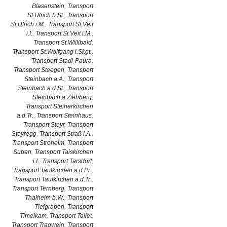
Blasenstein
,
Transport
St.Ulrich b.St.
,
Transport
St.Ulrich i.M.
,
Transport St.Veit
i.I.
,
Transport St.Veit i.M.
,
Transport St.Willibald
,
Transport St.Wolfgang i.Skgt.
,
Transport Stadl-Paura
,
Transport Steegen
,
Transport
Steinbach a.A.
,
Transport
Steinbach a.d.St.
,
Transport
Steinbach a.Ziehberg
,
Transport Steinerkirchen
a.d.Tr.
,
Transport Steinhaus
,
Transport Steyr
,
Transport
Steyregg
,
Transport Straß i.A.
,
Transport Stroheim
,
Transport
Suben
,
Transport Taiskirchen
i.I.
,
Transport Tarsdorf
,
Transport Taufkirchen a.d.Pr.
,
Transport Taufkirchen a.d.Tr.
,
Transport Ternberg
,
Transport
Thalheim b.W.
,
Transport
Tiefgraben
,
Transport
Timelkam
,
Transport Tollet
,
Transport Tragwein
,
Transport