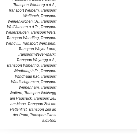
Transport Wartberg o.d.A.
,
Transport Weibern
,
Transport
Weilbach
,
Transport
Weißenkirchen i.A.
,
Transport
Weißkirchen a.d.Tr.
,
Transport
Weitersfelden
,
Transport Wels
,
Transport Wendling
,
Transport
Weng i.I.
,
Transport Wernstein
,
Transport Weyer-Land
,
Transport Weyer-Markt
,
Transport Weyregg a.A.
,
Transport Wilhering
,
Transport
Windhaag b.Fr.
,
Transport
Windhaag b.P.
,
Transport
Windischgarsten
,
Transport
Wippenham
,
Transport
Wolfern
,
Transport Wolfsegg
am Hausruck
,
Transport Zell
am Moos
,
Transport Zell am
Pettenfirst
,
Transport Zell an
der Pram
,
Transport Zwettl
a.d.Rodl