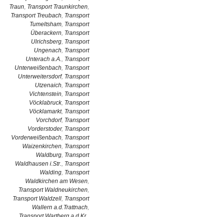
Traun
,
Transport Traunkirchen
,
Transport Treubach
,
Transport
Tumeltsham
,
Transport
Überackern
,
Transport
Ulrichsberg
,
Transport
Ungenach
,
Transport
Unterach a.A.
,
Transport
Unterweißenbach
,
Transport
Unterweitersdorf
,
Transport
Utzenaich
,
Transport
Vichtenstein
,
Transport
Vöcklabruck
,
Transport
Vöcklamarkt
,
Transport
Vorchdorf
,
Transport
Vorderstoder
,
Transport
Vorderweißenbach
,
Transport
Waizenkirchen
,
Transport
Waldburg
,
Transport
Waldhausen i.Str.
,
Transport
Walding
,
Transport
Waldkirchen am Wesen
,
Transport Waldneukirchen
,
Transport Waldzell
,
Transport
Wallern a.d.Trattnach
,
Transport Wartberg a.d.Kr.
,