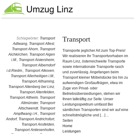
Transport
Schlagwörter:
Transport
Adlwang
,
Transport Afiesl
,
Transport Ahorn
,
Transport
Transporte jeglicher Art zum Top-Preis!
Aichkirchen
,
Transport Aigen
Wir realisieren Ihr Transportvorhaben im
i.M.
,
Transport Aistersheim
,
Raum Linz, österreichweite Transporte
Transport Alberndorf
sowie internationale Transporte rasch
i.d.Riedm.
,
Transport Alkoven
,
und zuverlässig. Angefangen beim
Transport Allerheiligen i.M.
,
Transport kleiner Möbelstücke bis hin zu
Transport Allhaming
,
aufwendigen Großaufträgen, etwa im
Transport Altenberg bei Linz
,
Zuge von Privat- oder
Transport Altenfelden
,
Betriebsübersiedlungen, stehen wir
Transport Altheim
,
Transport
Ihnen tatkräftig zur Seite. Unser
Altmünster
,
Transport
Leistungsspektrum umfasst Bei
Altschwendt
,
Transport
sämtlichen Transporten sind wir auf eine
Ampflwang i.H.
,
Transport
schnellstmögliche und […] ...
Andorf
,
Transport Andrichsfurt
,
Seiten
Transport Ansfelden
,
Home
Transport Antiesenhofen
,
Leistungen