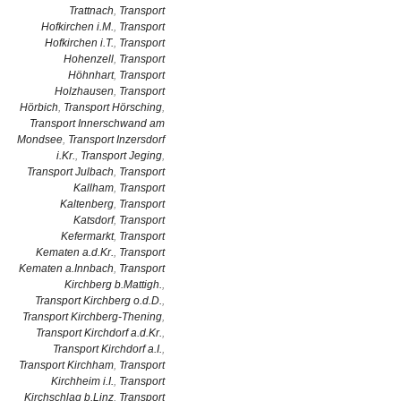
Trattnach
,
Transport
Hofkirchen i.M.
,
Transport
Hofkirchen i.T.
,
Transport
Hohenzell
,
Transport
Höhnhart
,
Transport
Holzhausen
,
Transport
Hörbich
,
Transport Hörsching
,
Transport Innerschwand am
Mondsee
,
Transport Inzersdorf
i.Kr.
,
Transport Jeging
,
Transport Julbach
,
Transport
Kallham
,
Transport
Kaltenberg
,
Transport
Katsdorf
,
Transport
Kefermarkt
,
Transport
Kematen a.d.Kr.
,
Transport
Kematen a.Innbach
,
Transport
Kirchberg b.Mattigh.
,
Transport Kirchberg o.d.D.
,
Transport Kirchberg-Thening
,
Transport Kirchdorf a.d.Kr.
,
Transport Kirchdorf a.I.
,
Transport Kirchham
,
Transport
Kirchheim i.I.
,
Transport
Kirchschlag b.Linz
,
Transport