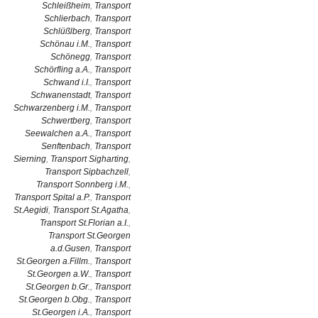
Schleißheim
,
Transport
Schlierbach
,
Transport
Schlüßlberg
,
Transport
Schönau i.M.
,
Transport
Schönegg
,
Transport
Schörfling a.A.
,
Transport
Schwand i.I.
,
Transport
Schwanenstadt
,
Transport
Schwarzenberg i.M.
,
Transport
Schwertberg
,
Transport
Seewalchen a.A.
,
Transport
Senftenbach
,
Transport
Sierning
,
Transport Sigharting
,
Transport Sipbachzell
,
Transport Sonnberg i.M.
,
Transport Spital a.P.
,
Transport
St.Aegidi
,
Transport St.Agatha
,
Transport St.Florian a.I.
,
Transport St.Georgen
a.d.Gusen
,
Transport
St.Georgen a.Fillm.
,
Transport
St.Georgen a.W.
,
Transport
St.Georgen b.Gr.
,
Transport
St.Georgen b.Obg.
,
Transport
St.Georgen i.A.
,
Transport