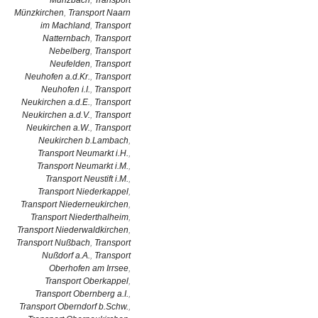
Münzbach
,
Transport
Münzkirchen
,
Transport Naarn
im Machland
,
Transport
Natternbach
,
Transport
Nebelberg
,
Transport
Neufelden
,
Transport
Neuhofen a.d.Kr.
,
Transport
Neuhofen i.I.
,
Transport
Neukirchen a.d.E.
,
Transport
Neukirchen a.d.V.
,
Transport
Neukirchen a.W.
,
Transport
Neukirchen b.Lambach
,
Transport Neumarkt i.H.
,
Transport Neumarkt i.M.
,
Transport Neustift i.M.
,
Transport Niederkappel
,
Transport Niederneukirchen
,
Transport Niederthalheim
,
Transport Niederwaldkirchen
,
Transport Nußbach
,
Transport
Nußdorf a.A.
,
Transport
Oberhofen am Irrsee
,
Transport Oberkappel
,
Transport Obernberg a.I.
,
Transport Oberndorf b.Schw.
,