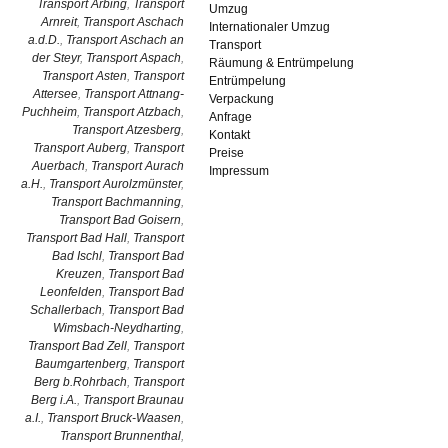
Transport Arbing
,
Transport
Umzug
Arnreit
,
Transport Aschach
Internationaler Umzug
a.d.D.
,
Transport Aschach an
Transport
der Steyr
,
Transport Aspach
,
Räumung & Entrümpelung
Transport Asten
,
Transport
Entrümpelung
Attersee
,
Transport Attnang-
Verpackung
Puchheim
,
Transport Atzbach
,
Anfrage
Transport Atzesberg
,
Kontakt
Transport Auberg
,
Transport
Preise
Auerbach
,
Transport Aurach
Impressum
a.H.
,
Transport Aurolzmünster
,
Transport Bachmanning
,
Transport Bad Goisern
,
Transport Bad Hall
,
Transport
Bad Ischl
,
Transport Bad
Kreuzen
,
Transport Bad
Leonfelden
,
Transport Bad
Schallerbach
,
Transport Bad
Wimsbach-Neydharting
,
Transport Bad Zell
,
Transport
Baumgartenberg
,
Transport
Berg b.Rohrbach
,
Transport
Berg i.A.
,
Transport Braunau
a.I.
,
Transport Bruck-Waasen
,
Transport Brunnenthal
,