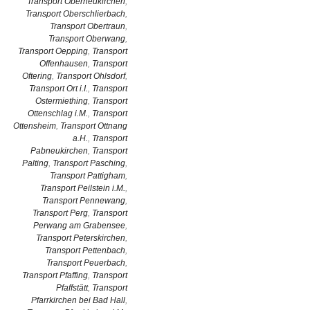
Transport Oberneukirchen
,
Transport Oberschlierbach
,
Transport Obertraun
,
Transport Oberwang
,
Transport Oepping
,
Transport
Offenhausen
,
Transport
Oftering
,
Transport Ohlsdorf
,
Transport Ort i.I.
,
Transport
Ostermiething
,
Transport
Ottenschlag i.M.
,
Transport
Ottensheim
,
Transport Ottnang
a.H.
,
Transport
Pabneukirchen
,
Transport
Palting
,
Transport Pasching
,
Transport Pattigham
,
Transport Peilstein i.M.
,
Transport Pennewang
,
Transport Perg
,
Transport
Perwang am Grabensee
,
Transport Peterskirchen
,
Transport Pettenbach
,
Transport Peuerbach
,
Transport Pfaffing
,
Transport
Pfaffstätt
,
Transport
Pfarrkirchen bei Bad Hall
,