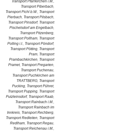
Transport Pfarrkirchen i.M.
,
Transport Piberbach
,
Transport Pichl b.W.
,
Transport
Pierbach
,
Transport Pilsbach
,
Transport Pinsdorf
,
Transport
Pischelsdorf am Engelbach
,
Transport Pitzenberg
,
Transport Pollham
,
Transport
Polling i.I.
,
Transport Pöndorf
,
Transport Pötting
,
Transport
Pram
,
Transport
Prambachkirchen
,
Transport
Pramet
,
Transport Pregarten
,
Transport Puchenau
,
Transport Puchkirchen am
TRATTBERG
,
Transport
Pucking
,
Transport Pühret
,
Transport Pupping
,
Transport
Putzleinsdorf
,
Transport Raab
,
Transport Rainbach i.M.
,
Transport Rainbach im
Innkreis
,
Transport Rechberg
,
Transport Redleiten
,
Transport
Redlham
,
Transport Regau
,
Transport Reichenau i.M.
,