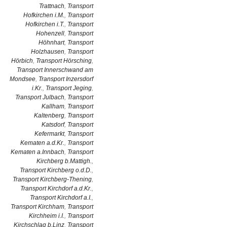
Trattnach
,
Transport
Hofkirchen i.M.
,
Transport
Hofkirchen i.T.
,
Transport
Hohenzell
,
Transport
Höhnhart
,
Transport
Holzhausen
,
Transport
Hörbich
,
Transport Hörsching
,
Transport Innerschwand am
Mondsee
,
Transport Inzersdorf
i.Kr.
,
Transport Jeging
,
Transport Julbach
,
Transport
Kallham
,
Transport
Kaltenberg
,
Transport
Katsdorf
,
Transport
Kefermarkt
,
Transport
Kematen a.d.Kr.
,
Transport
Kematen a.Innbach
,
Transport
Kirchberg b.Mattigh.
,
Transport Kirchberg o.d.D.
,
Transport Kirchberg-Thening
,
Transport Kirchdorf a.d.Kr.
,
Transport Kirchdorf a.I.
,
Transport Kirchham
,
Transport
Kirchheim i.I.
,
Transport
Kirchschlag b.Linz
,
Transport