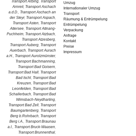
Transport Arbing
,
Transport
Umzug
Arnreit
,
Transport Aschach
Internationaler Umzug
a.d.D.
,
Transport Aschach an
Transport
der Steyr
,
Transport Aspach
,
Räumung & Entrümpelung
Transport Asten
,
Transport
Entrümpelung
Attersee
,
Transport Attnang-
Verpackung
Puchheim
,
Transport Atzbach
,
Anfrage
Transport Atzesberg
,
Kontakt
Transport Auberg
,
Transport
Preise
Auerbach
,
Transport Aurach
Impressum
a.H.
,
Transport Aurolzmünster
,
Transport Bachmanning
,
Transport Bad Goisern
,
Transport Bad Hall
,
Transport
Bad Ischl
,
Transport Bad
Kreuzen
,
Transport Bad
Leonfelden
,
Transport Bad
Schallerbach
,
Transport Bad
Wimsbach-Neydharting
,
Transport Bad Zell
,
Transport
Baumgartenberg
,
Transport
Berg b.Rohrbach
,
Transport
Berg i.A.
,
Transport Braunau
a.I.
,
Transport Bruck-Waasen
,
Transport Brunnenthal
,