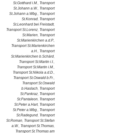
St.Gotthard i.M.
,
Transport
St.Johann a.W.
,
Transport
St.Johann a.Wbg.
,
Transport
St.Konrad
,
Transport
St.Leonhard bei Freistadt
,
Transport St.Lorenz
,
Transport
St.Marien
,
Transport
St.Marienkirchen a.d.P.
,
Transport St.Marienkirchen
a.H.
,
Transport
St.Marienkirchen b.Schärd
,
Transport St.Martin i.I.
,
Transport St.Martin i.M.
,
Transport St.Nikola a.d.D.
,
Transport St.Oswald b.Fr.
,
Transport St.Oswald
b.Haslach
,
Transport
St.Pankraz
,
Transport
St.Pantaleon
,
Transport
St.Peter a.Hart
,
Transport
St.Peter a.Wbg.
,
Transport
St.Radegund
,
Transport
St.Roman
,
Transport St.Stefan
a.W.
,
Transport St.Thomas
,
Transport St.Thomas am