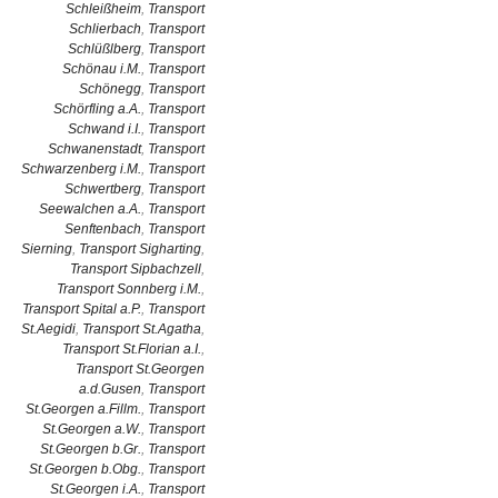
Schleißheim
,
Transport
Schlierbach
,
Transport
Schlüßlberg
,
Transport
Schönau i.M.
,
Transport
Schönegg
,
Transport
Schörfling a.A.
,
Transport
Schwand i.I.
,
Transport
Schwanenstadt
,
Transport
Schwarzenberg i.M.
,
Transport
Schwertberg
,
Transport
Seewalchen a.A.
,
Transport
Senftenbach
,
Transport
Sierning
,
Transport Sigharting
,
Transport Sipbachzell
,
Transport Sonnberg i.M.
,
Transport Spital a.P.
,
Transport
St.Aegidi
,
Transport St.Agatha
,
Transport St.Florian a.I.
,
Transport St.Georgen
a.d.Gusen
,
Transport
St.Georgen a.Fillm.
,
Transport
St.Georgen a.W.
,
Transport
St.Georgen b.Gr.
,
Transport
St.Georgen b.Obg.
,
Transport
St.Georgen i.A.
,
Transport