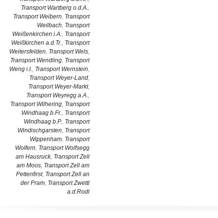
Transport Wartberg o.d.A.
,
Transport Weibern
,
Transport
Weilbach
,
Transport
Weißenkirchen i.A.
,
Transport
Weißkirchen a.d.Tr.
,
Transport
Weitersfelden
,
Transport Wels
,
Transport Wendling
,
Transport
Weng i.I.
,
Transport Wernstein
,
Transport Weyer-Land
,
Transport Weyer-Markt
,
Transport Weyregg a.A.
,
Transport Wilhering
,
Transport
Windhaag b.Fr.
,
Transport
Windhaag b.P.
,
Transport
Windischgarsten
,
Transport
Wippenham
,
Transport
Wolfern
,
Transport Wolfsegg
am Hausruck
,
Transport Zell
am Moos
,
Transport Zell am
Pettenfirst
,
Transport Zell an
der Pram
,
Transport Zwettl
a.d.Rodl