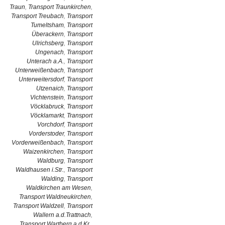
Traun
,
Transport Traunkirchen
,
Transport Treubach
,
Transport
Tumeltsham
,
Transport
Überackern
,
Transport
Ulrichsberg
,
Transport
Ungenach
,
Transport
Unterach a.A.
,
Transport
Unterweißenbach
,
Transport
Unterweitersdorf
,
Transport
Utzenaich
,
Transport
Vichtenstein
,
Transport
Vöcklabruck
,
Transport
Vöcklamarkt
,
Transport
Vorchdorf
,
Transport
Vorderstoder
,
Transport
Vorderweißenbach
,
Transport
Waizenkirchen
,
Transport
Waldburg
,
Transport
Waldhausen i.Str.
,
Transport
Walding
,
Transport
Waldkirchen am Wesen
,
Transport Waldneukirchen
,
Transport Waldzell
,
Transport
Wallern a.d.Trattnach
,
Transport Wartberg a.d.Kr.
,