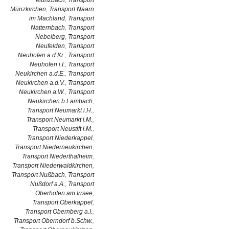
Münzbach
,
Transport
Münzkirchen
,
Transport Naarn
im Machland
,
Transport
Natternbach
,
Transport
Nebelberg
,
Transport
Neufelden
,
Transport
Neuhofen a.d.Kr.
,
Transport
Neuhofen i.I.
,
Transport
Neukirchen a.d.E.
,
Transport
Neukirchen a.d.V.
,
Transport
Neukirchen a.W.
,
Transport
Neukirchen b.Lambach
,
Transport Neumarkt i.H.
,
Transport Neumarkt i.M.
,
Transport Neustift i.M.
,
Transport Niederkappel
,
Transport Niederneukirchen
,
Transport Niederthalheim
,
Transport Niederwaldkirchen
,
Transport Nußbach
,
Transport
Nußdorf a.A.
,
Transport
Oberhofen am Irrsee
,
Transport Oberkappel
,
Transport Obernberg a.I.
,
Transport Oberndorf b.Schw.
,