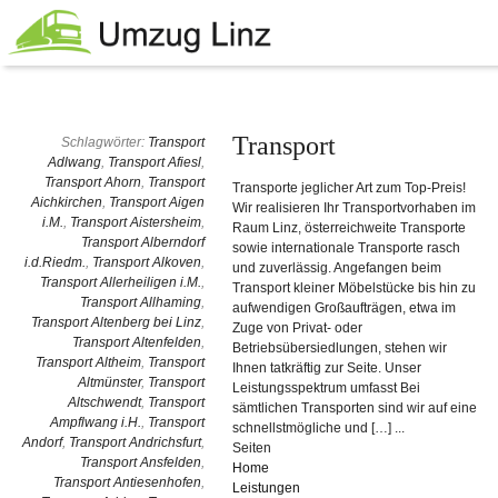
Transport
Schlagwörter:
Transport
Adlwang
,
Transport Afiesl
,
Transport Ahorn
,
Transport
Transporte jeglicher Art zum Top-Preis!
Aichkirchen
,
Transport Aigen
Wir realisieren Ihr Transportvorhaben im
i.M.
,
Transport Aistersheim
,
Raum Linz, österreichweite Transporte
Transport Alberndorf
sowie internationale Transporte rasch
i.d.Riedm.
,
Transport Alkoven
,
und zuverlässig. Angefangen beim
Transport Allerheiligen i.M.
,
Transport kleiner Möbelstücke bis hin zu
Transport Allhaming
,
aufwendigen Großaufträgen, etwa im
Transport Altenberg bei Linz
,
Zuge von Privat- oder
Transport Altenfelden
,
Betriebsübersiedlungen, stehen wir
Transport Altheim
,
Transport
Ihnen tatkräftig zur Seite. Unser
Altmünster
,
Transport
Leistungsspektrum umfasst Bei
Altschwendt
,
Transport
sämtlichen Transporten sind wir auf eine
Ampflwang i.H.
,
Transport
schnellstmögliche und […] ...
Andorf
,
Transport Andrichsfurt
,
Seiten
Transport Ansfelden
,
Home
Transport Antiesenhofen
,
Leistungen