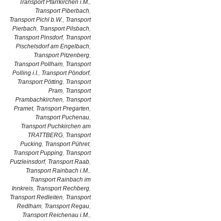
Transport Pfarrkirchen i.M.
,
Transport Piberbach
,
Transport Pichl b.W.
,
Transport
Pierbach
,
Transport Pilsbach
,
Transport Pinsdorf
,
Transport
Pischelsdorf am Engelbach
,
Transport Pitzenberg
,
Transport Pollham
,
Transport
Polling i.I.
,
Transport Pöndorf
,
Transport Pötting
,
Transport
Pram
,
Transport
Prambachkirchen
,
Transport
Pramet
,
Transport Pregarten
,
Transport Puchenau
,
Transport Puchkirchen am
TRATTBERG
,
Transport
Pucking
,
Transport Pühret
,
Transport Pupping
,
Transport
Putzleinsdorf
,
Transport Raab
,
Transport Rainbach i.M.
,
Transport Rainbach im
Innkreis
,
Transport Rechberg
,
Transport Redleiten
,
Transport
Redlham
,
Transport Regau
,
Transport Reichenau i.M.
,