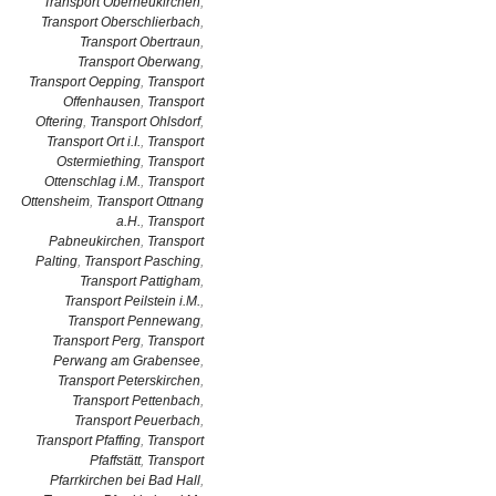
Transport Oberneukirchen
,
Transport Oberschlierbach
,
Transport Obertraun
,
Transport Oberwang
,
Transport Oepping
,
Transport
Offenhausen
,
Transport
Oftering
,
Transport Ohlsdorf
,
Transport Ort i.I.
,
Transport
Ostermiething
,
Transport
Ottenschlag i.M.
,
Transport
Ottensheim
,
Transport Ottnang
a.H.
,
Transport
Pabneukirchen
,
Transport
Palting
,
Transport Pasching
,
Transport Pattigham
,
Transport Peilstein i.M.
,
Transport Pennewang
,
Transport Perg
,
Transport
Perwang am Grabensee
,
Transport Peterskirchen
,
Transport Pettenbach
,
Transport Peuerbach
,
Transport Pfaffing
,
Transport
Pfaffstätt
,
Transport
Pfarrkirchen bei Bad Hall
,