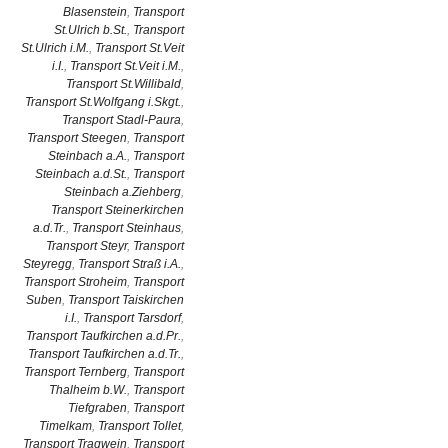
Blasenstein
,
Transport
St.Ulrich b.St.
,
Transport
St.Ulrich i.M.
,
Transport St.Veit
i.I.
,
Transport St.Veit i.M.
,
Transport St.Willibald
,
Transport St.Wolfgang i.Skgt.
,
Transport Stadl-Paura
,
Transport Steegen
,
Transport
Steinbach a.A.
,
Transport
Steinbach a.d.St.
,
Transport
Steinbach a.Ziehberg
,
Transport Steinerkirchen
a.d.Tr.
,
Transport Steinhaus
,
Transport Steyr
,
Transport
Steyregg
,
Transport Straß i.A.
,
Transport Stroheim
,
Transport
Suben
,
Transport Taiskirchen
i.I.
,
Transport Tarsdorf
,
Transport Taufkirchen a.d.Pr.
,
Transport Taufkirchen a.d.Tr.
,
Transport Ternberg
,
Transport
Thalheim b.W.
,
Transport
Tiefgraben
,
Transport
Timelkam
,
Transport Tollet
,
Transport Tragwein
,
Transport