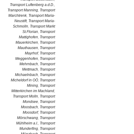
Transport Luftenberg a.d.D.
,
Transport Manning
,
Transport
Marchtrenk
,
Transport Maria-
Neustift
,
Transport Maria-
Schmolln
,
Transport Markt
St.Florian
,
Transport
Mattighofen
,
Transport
Mauerkirchen
,
Transport
Mauthausen
,
Transport
Mayrhof
,
Transport
Meggenhofen
,
Transport
Mehrnbach
,
Transport
Mettmach
,
Transport
Michaelnbach
,
Transport
Micheldorf in OÖ
,
Transport
Mining
,
Transport
Mitterkirchen im Machland
,
Transport Molln
,
Transport
Mondsee
,
Transport
Moosbach
,
Transport
Moosdorf
,
Transport
Mörschwang
,
Transport
Mühlheim a.I.
,
Transport
Munderfing
,
Transport