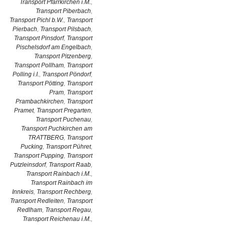
Transport Pfarrkirchen i.M.
,
Transport Piberbach
,
Transport Pichl b.W.
,
Transport
Pierbach
,
Transport Pilsbach
,
Transport Pinsdorf
,
Transport
Pischelsdorf am Engelbach
,
Transport Pitzenberg
,
Transport Pollham
,
Transport
Polling i.I.
,
Transport Pöndorf
,
Transport Pötting
,
Transport
Pram
,
Transport
Prambachkirchen
,
Transport
Pramet
,
Transport Pregarten
,
Transport Puchenau
,
Transport Puchkirchen am
TRATTBERG
,
Transport
Pucking
,
Transport Pühret
,
Transport Pupping
,
Transport
Putzleinsdorf
,
Transport Raab
,
Transport Rainbach i.M.
,
Transport Rainbach im
Innkreis
,
Transport Rechberg
,
Transport Redleiten
,
Transport
Redlham
,
Transport Regau
,
Transport Reichenau i.M.
,