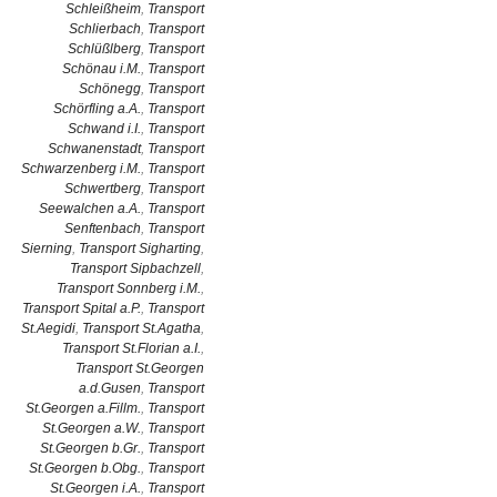
Schleißheim
,
Transport
Schlierbach
,
Transport
Schlüßlberg
,
Transport
Schönau i.M.
,
Transport
Schönegg
,
Transport
Schörfling a.A.
,
Transport
Schwand i.I.
,
Transport
Schwanenstadt
,
Transport
Schwarzenberg i.M.
,
Transport
Schwertberg
,
Transport
Seewalchen a.A.
,
Transport
Senftenbach
,
Transport
Sierning
,
Transport Sigharting
,
Transport Sipbachzell
,
Transport Sonnberg i.M.
,
Transport Spital a.P.
,
Transport
St.Aegidi
,
Transport St.Agatha
,
Transport St.Florian a.I.
,
Transport St.Georgen
a.d.Gusen
,
Transport
St.Georgen a.Fillm.
,
Transport
St.Georgen a.W.
,
Transport
St.Georgen b.Gr.
,
Transport
St.Georgen b.Obg.
,
Transport
St.Georgen i.A.
,
Transport