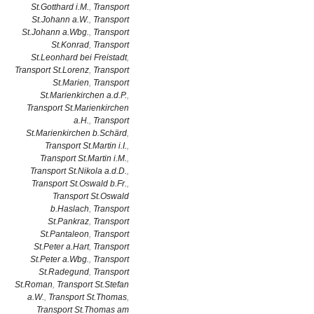
St.Gotthard i.M.
,
Transport
St.Johann a.W.
,
Transport
St.Johann a.Wbg.
,
Transport
St.Konrad
,
Transport
St.Leonhard bei Freistadt
,
Transport St.Lorenz
,
Transport
St.Marien
,
Transport
St.Marienkirchen a.d.P.
,
Transport St.Marienkirchen
a.H.
,
Transport
St.Marienkirchen b.Schärd
,
Transport St.Martin i.I.
,
Transport St.Martin i.M.
,
Transport St.Nikola a.d.D.
,
Transport St.Oswald b.Fr.
,
Transport St.Oswald
b.Haslach
,
Transport
St.Pankraz
,
Transport
St.Pantaleon
,
Transport
St.Peter a.Hart
,
Transport
St.Peter a.Wbg.
,
Transport
St.Radegund
,
Transport
St.Roman
,
Transport St.Stefan
a.W.
,
Transport St.Thomas
,
Transport St.Thomas am