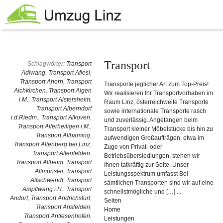
Transport
Schlagwörter:
Transport
Adlwang
,
Transport Afiesl
,
Transport Ahorn
,
Transport
Transporte jeglicher Art zum Top-Preis!
Aichkirchen
,
Transport Aigen
Wir realisieren Ihr Transportvorhaben im
i.M.
,
Transport Aistersheim
,
Raum Linz, österreichweite Transporte
Transport Alberndorf
sowie internationale Transporte rasch
i.d.Riedm.
,
Transport Alkoven
,
und zuverlässig. Angefangen beim
Transport Allerheiligen i.M.
,
Transport kleiner Möbelstücke bis hin zu
Transport Allhaming
,
aufwendigen Großaufträgen, etwa im
Transport Altenberg bei Linz
,
Zuge von Privat- oder
Transport Altenfelden
,
Betriebsübersiedlungen, stehen wir
Transport Altheim
,
Transport
Ihnen tatkräftig zur Seite. Unser
Altmünster
,
Transport
Leistungsspektrum umfasst Bei
Altschwendt
,
Transport
sämtlichen Transporten sind wir auf eine
Ampflwang i.H.
,
Transport
schnellstmögliche und […] ...
Andorf
,
Transport Andrichsfurt
,
Seiten
Transport Ansfelden
,
Home
Transport Antiesenhofen
,
Leistungen