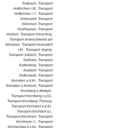
Trattnach
,
Transport
Hofkirchen i.M.
,
Transport
Hofkirchen i.T.
,
Transport
Hohenzell
,
Transport
Höhnhart
,
Transport
Holzhausen
,
Transport
Hörbich
,
Transport Hörsching
,
Transport Innerschwand am
Mondsee
,
Transport Inzersdorf
i.Kr.
,
Transport Jeging
,
Transport Julbach
,
Transport
Kallham
,
Transport
Kaltenberg
,
Transport
Katsdorf
,
Transport
Kefermarkt
,
Transport
Kematen a.d.Kr.
,
Transport
Kematen a.Innbach
,
Transport
Kirchberg b.Mattigh.
,
Transport Kirchberg o.d.D.
,
Transport Kirchberg-Thening
,
Transport Kirchdorf a.d.Kr.
,
Transport Kirchdorf a.I.
,
Transport Kirchham
,
Transport
Kirchheim i.I.
,
Transport
Kirchschlag b.Linz
,
Transport