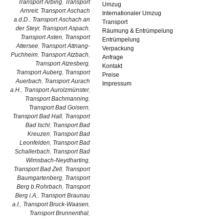
Transport Arbing
,
Transport
Umzug
Arnreit
,
Transport Aschach
Internationaler Umzug
a.d.D.
,
Transport Aschach an
Transport
der Steyr
,
Transport Aspach
,
Räumung & Entrümpelung
Transport Asten
,
Transport
Entrümpelung
Attersee
,
Transport Attnang-
Verpackung
Puchheim
,
Transport Atzbach
,
Anfrage
Transport Atzesberg
,
Kontakt
Transport Auberg
,
Transport
Preise
Auerbach
,
Transport Aurach
Impressum
a.H.
,
Transport Aurolzmünster
,
Transport Bachmanning
,
Transport Bad Goisern
,
Transport Bad Hall
,
Transport
Bad Ischl
,
Transport Bad
Kreuzen
,
Transport Bad
Leonfelden
,
Transport Bad
Schallerbach
,
Transport Bad
Wimsbach-Neydharting
,
Transport Bad Zell
,
Transport
Baumgartenberg
,
Transport
Berg b.Rohrbach
,
Transport
Berg i.A.
,
Transport Braunau
a.I.
,
Transport Bruck-Waasen
,
Transport Brunnenthal
,