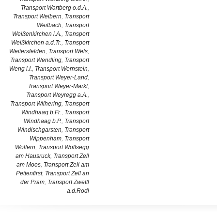
Transport Wartberg o.d.A.
,
Transport Weibern
,
Transport
Weilbach
,
Transport
Weißenkirchen i.A.
,
Transport
Weißkirchen a.d.Tr.
,
Transport
Weitersfelden
,
Transport Wels
,
Transport Wendling
,
Transport
Weng i.I.
,
Transport Wernstein
,
Transport Weyer-Land
,
Transport Weyer-Markt
,
Transport Weyregg a.A.
,
Transport Wilhering
,
Transport
Windhaag b.Fr.
,
Transport
Windhaag b.P.
,
Transport
Windischgarsten
,
Transport
Wippenham
,
Transport
Wolfern
,
Transport Wolfsegg
am Hausruck
,
Transport Zell
am Moos
,
Transport Zell am
Pettenfirst
,
Transport Zell an
der Pram
,
Transport Zwettl
a.d.Rodl