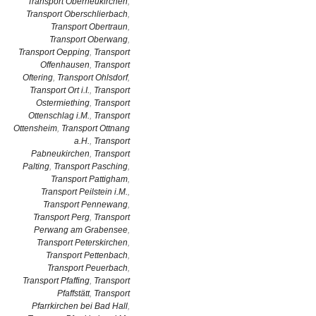
Transport Oberneukirchen
,
Transport Oberschlierbach
,
Transport Obertraun
,
Transport Oberwang
,
Transport Oepping
,
Transport
Offenhausen
,
Transport
Oftering
,
Transport Ohlsdorf
,
Transport Ort i.I.
,
Transport
Ostermiething
,
Transport
Ottenschlag i.M.
,
Transport
Ottensheim
,
Transport Ottnang
a.H.
,
Transport
Pabneukirchen
,
Transport
Palting
,
Transport Pasching
,
Transport Pattigham
,
Transport Peilstein i.M.
,
Transport Pennewang
,
Transport Perg
,
Transport
Perwang am Grabensee
,
Transport Peterskirchen
,
Transport Pettenbach
,
Transport Peuerbach
,
Transport Pfaffing
,
Transport
Pfaffstätt
,
Transport
Pfarrkirchen bei Bad Hall
,