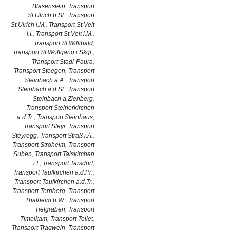
Blasenstein
,
Transport
St.Ulrich b.St.
,
Transport
St.Ulrich i.M.
,
Transport St.Veit
i.I.
,
Transport St.Veit i.M.
,
Transport St.Willibald
,
Transport St.Wolfgang i.Skgt.
,
Transport Stadl-Paura
,
Transport Steegen
,
Transport
Steinbach a.A.
,
Transport
Steinbach a.d.St.
,
Transport
Steinbach a.Ziehberg
,
Transport Steinerkirchen
a.d.Tr.
,
Transport Steinhaus
,
Transport Steyr
,
Transport
Steyregg
,
Transport Straß i.A.
,
Transport Stroheim
,
Transport
Suben
,
Transport Taiskirchen
i.I.
,
Transport Tarsdorf
,
Transport Taufkirchen a.d.Pr.
,
Transport Taufkirchen a.d.Tr.
,
Transport Ternberg
,
Transport
Thalheim b.W.
,
Transport
Tiefgraben
,
Transport
Timelkam
,
Transport Tollet
,
Transport Tragwein
,
Transport