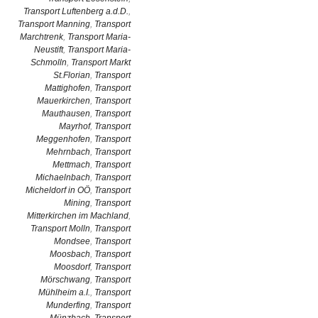
Transport Luftenberg a.d.D.
,
Transport Manning
,
Transport
Marchtrenk
,
Transport Maria-
Neustift
,
Transport Maria-
Schmolln
,
Transport Markt
St.Florian
,
Transport
Mattighofen
,
Transport
Mauerkirchen
,
Transport
Mauthausen
,
Transport
Mayrhof
,
Transport
Meggenhofen
,
Transport
Mehrnbach
,
Transport
Mettmach
,
Transport
Michaelnbach
,
Transport
Micheldorf in OÖ
,
Transport
Mining
,
Transport
Mitterkirchen im Machland
,
Transport Molln
,
Transport
Mondsee
,
Transport
Moosbach
,
Transport
Moosdorf
,
Transport
Mörschwang
,
Transport
Mühlheim a.I.
,
Transport
Munderfing
,
Transport