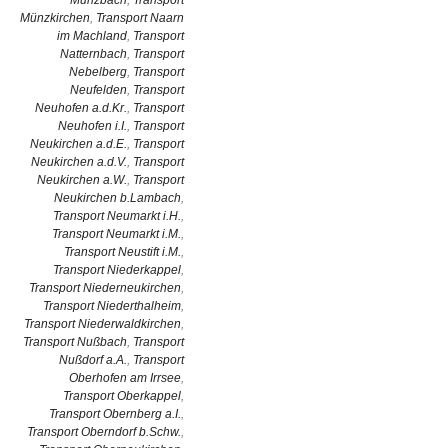
Münzbach
,
Transport
Münzkirchen
,
Transport Naarn
im Machland
,
Transport
Natternbach
,
Transport
Nebelberg
,
Transport
Neufelden
,
Transport
Neuhofen a.d.Kr.
,
Transport
Neuhofen i.I.
,
Transport
Neukirchen a.d.E.
,
Transport
Neukirchen a.d.V.
,
Transport
Neukirchen a.W.
,
Transport
Neukirchen b.Lambach
,
Transport Neumarkt i.H.
,
Transport Neumarkt i.M.
,
Transport Neustift i.M.
,
Transport Niederkappel
,
Transport Niederneukirchen
,
Transport Niederthalheim
,
Transport Niederwaldkirchen
,
Transport Nußbach
,
Transport
Nußdorf a.A.
,
Transport
Oberhofen am Irrsee
,
Transport Oberkappel
,
Transport Obernberg a.I.
,
Transport Oberndorf b.Schw.
,