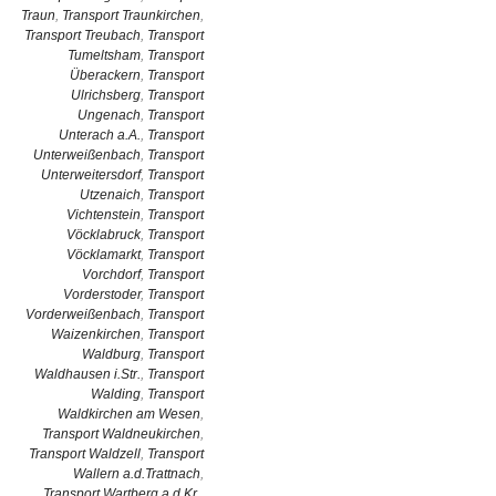
Traun
,
Transport Traunkirchen
,
Transport Treubach
,
Transport
Tumeltsham
,
Transport
Überackern
,
Transport
Ulrichsberg
,
Transport
Ungenach
,
Transport
Unterach a.A.
,
Transport
Unterweißenbach
,
Transport
Unterweitersdorf
,
Transport
Utzenaich
,
Transport
Vichtenstein
,
Transport
Vöcklabruck
,
Transport
Vöcklamarkt
,
Transport
Vorchdorf
,
Transport
Vorderstoder
,
Transport
Vorderweißenbach
,
Transport
Waizenkirchen
,
Transport
Waldburg
,
Transport
Waldhausen i.Str.
,
Transport
Walding
,
Transport
Waldkirchen am Wesen
,
Transport Waldneukirchen
,
Transport Waldzell
,
Transport
Wallern a.d.Trattnach
,
Transport Wartberg a.d.Kr.
,