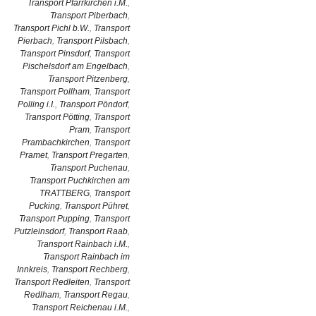
Transport Pfarrkirchen i.M.
,
Transport Piberbach
,
Transport Pichl b.W.
,
Transport
Pierbach
,
Transport Pilsbach
,
Transport Pinsdorf
,
Transport
Pischelsdorf am Engelbach
,
Transport Pitzenberg
,
Transport Pollham
,
Transport
Polling i.I.
,
Transport Pöndorf
,
Transport Pötting
,
Transport
Pram
,
Transport
Prambachkirchen
,
Transport
Pramet
,
Transport Pregarten
,
Transport Puchenau
,
Transport Puchkirchen am
TRATTBERG
,
Transport
Pucking
,
Transport Pühret
,
Transport Pupping
,
Transport
Putzleinsdorf
,
Transport Raab
,
Transport Rainbach i.M.
,
Transport Rainbach im
Innkreis
,
Transport Rechberg
,
Transport Redleiten
,
Transport
Redlham
,
Transport Regau
,
Transport Reichenau i.M.
,