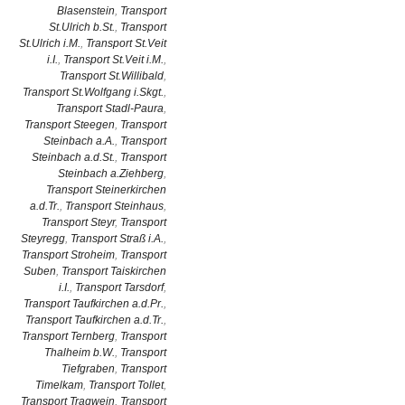
Blasenstein
,
Transport
St.Ulrich b.St.
,
Transport
St.Ulrich i.M.
,
Transport St.Veit
i.I.
,
Transport St.Veit i.M.
,
Transport St.Willibald
,
Transport St.Wolfgang i.Skgt.
,
Transport Stadl-Paura
,
Transport Steegen
,
Transport
Steinbach a.A.
,
Transport
Steinbach a.d.St.
,
Transport
Steinbach a.Ziehberg
,
Transport Steinerkirchen
a.d.Tr.
,
Transport Steinhaus
,
Transport Steyr
,
Transport
Steyregg
,
Transport Straß i.A.
,
Transport Stroheim
,
Transport
Suben
,
Transport Taiskirchen
i.I.
,
Transport Tarsdorf
,
Transport Taufkirchen a.d.Pr.
,
Transport Taufkirchen a.d.Tr.
,
Transport Ternberg
,
Transport
Thalheim b.W.
,
Transport
Tiefgraben
,
Transport
Timelkam
,
Transport Tollet
,
Transport Tragwein
,
Transport