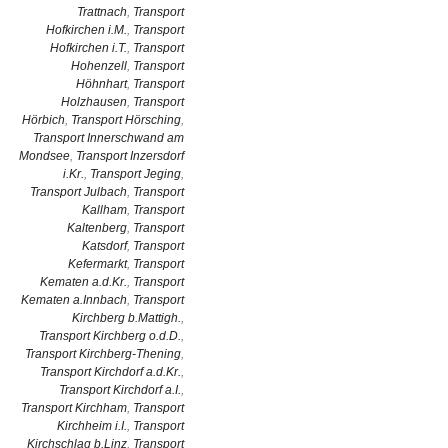
Trattnach
,
Transport
Hofkirchen i.M.
,
Transport
Hofkirchen i.T.
,
Transport
Hohenzell
,
Transport
Höhnhart
,
Transport
Holzhausen
,
Transport
Hörbich
,
Transport Hörsching
,
Transport Innerschwand am
Mondsee
,
Transport Inzersdorf
i.Kr.
,
Transport Jeging
,
Transport Julbach
,
Transport
Kallham
,
Transport
Kaltenberg
,
Transport
Katsdorf
,
Transport
Kefermarkt
,
Transport
Kematen a.d.Kr.
,
Transport
Kematen a.Innbach
,
Transport
Kirchberg b.Mattigh.
,
Transport Kirchberg o.d.D.
,
Transport Kirchberg-Thening
,
Transport Kirchdorf a.d.Kr.
,
Transport Kirchdorf a.I.
,
Transport Kirchham
,
Transport
Kirchheim i.I.
,
Transport
Kirchschlag b.Linz
,
Transport