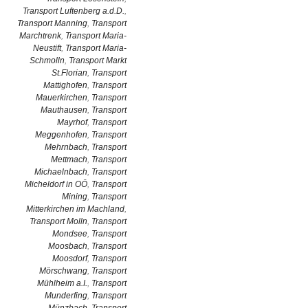
Transport Luftenberg a.d.D.
,
Transport Manning
,
Transport
Marchtrenk
,
Transport Maria-
Neustift
,
Transport Maria-
Schmolln
,
Transport Markt
St.Florian
,
Transport
Mattighofen
,
Transport
Mauerkirchen
,
Transport
Mauthausen
,
Transport
Mayrhof
,
Transport
Meggenhofen
,
Transport
Mehrnbach
,
Transport
Mettmach
,
Transport
Michaelnbach
,
Transport
Micheldorf in OÖ
,
Transport
Mining
,
Transport
Mitterkirchen im Machland
,
Transport Molln
,
Transport
Mondsee
,
Transport
Moosbach
,
Transport
Moosdorf
,
Transport
Mörschwang
,
Transport
Mühlheim a.I.
,
Transport
Munderfing
,
Transport