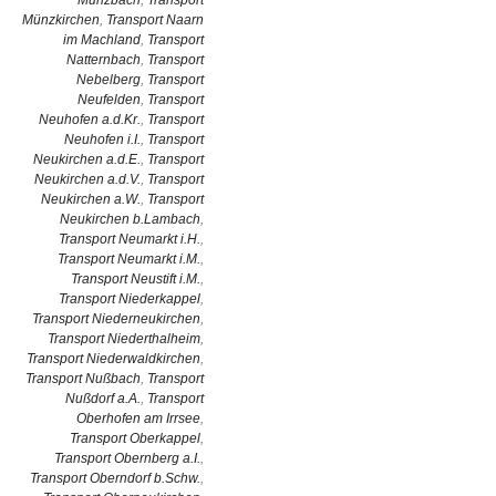
Münzbach
,
Transport
Münzkirchen
,
Transport Naarn
im Machland
,
Transport
Natternbach
,
Transport
Nebelberg
,
Transport
Neufelden
,
Transport
Neuhofen a.d.Kr.
,
Transport
Neuhofen i.I.
,
Transport
Neukirchen a.d.E.
,
Transport
Neukirchen a.d.V.
,
Transport
Neukirchen a.W.
,
Transport
Neukirchen b.Lambach
,
Transport Neumarkt i.H.
,
Transport Neumarkt i.M.
,
Transport Neustift i.M.
,
Transport Niederkappel
,
Transport Niederneukirchen
,
Transport Niederthalheim
,
Transport Niederwaldkirchen
,
Transport Nußbach
,
Transport
Nußdorf a.A.
,
Transport
Oberhofen am Irrsee
,
Transport Oberkappel
,
Transport Obernberg a.I.
,
Transport Oberndorf b.Schw.
,