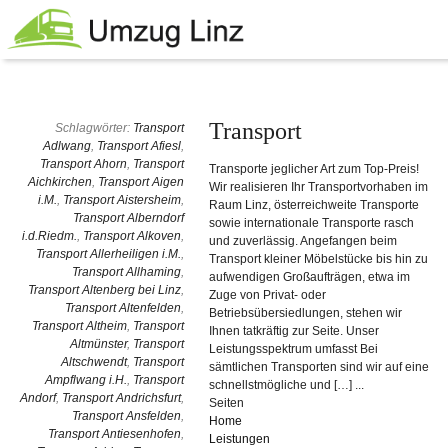
Transport
Schlagwörter:
Transport
Adlwang
,
Transport Afiesl
,
Transport Ahorn
,
Transport
Transporte jeglicher Art zum Top-Preis!
Aichkirchen
,
Transport Aigen
Wir realisieren Ihr Transportvorhaben im
i.M.
,
Transport Aistersheim
,
Raum Linz, österreichweite Transporte
Transport Alberndorf
sowie internationale Transporte rasch
i.d.Riedm.
,
Transport Alkoven
,
und zuverlässig. Angefangen beim
Transport Allerheiligen i.M.
,
Transport kleiner Möbelstücke bis hin zu
Transport Allhaming
,
aufwendigen Großaufträgen, etwa im
Transport Altenberg bei Linz
,
Zuge von Privat- oder
Transport Altenfelden
,
Betriebsübersiedlungen, stehen wir
Transport Altheim
,
Transport
Ihnen tatkräftig zur Seite. Unser
Altmünster
,
Transport
Leistungsspektrum umfasst Bei
Altschwendt
,
Transport
sämtlichen Transporten sind wir auf eine
Ampflwang i.H.
,
Transport
schnellstmögliche und […] ...
Andorf
,
Transport Andrichsfurt
,
Seiten
Transport Ansfelden
,
Home
Transport Antiesenhofen
,
Leistungen