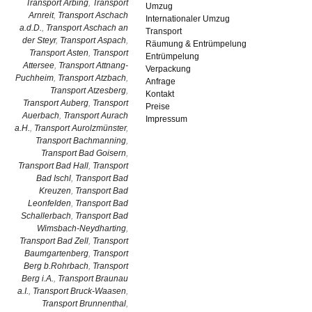
Transport Arbing
,
Transport
Umzug
Arnreit
,
Transport Aschach
Internationaler Umzug
a.d.D.
,
Transport Aschach an
Transport
der Steyr
,
Transport Aspach
,
Räumung & Entrümpelung
Transport Asten
,
Transport
Entrümpelung
Attersee
,
Transport Attnang-
Verpackung
Puchheim
,
Transport Atzbach
,
Anfrage
Transport Atzesberg
,
Kontakt
Transport Auberg
,
Transport
Preise
Auerbach
,
Transport Aurach
Impressum
a.H.
,
Transport Aurolzmünster
,
Transport Bachmanning
,
Transport Bad Goisern
,
Transport Bad Hall
,
Transport
Bad Ischl
,
Transport Bad
Kreuzen
,
Transport Bad
Leonfelden
,
Transport Bad
Schallerbach
,
Transport Bad
Wimsbach-Neydharting
,
Transport Bad Zell
,
Transport
Baumgartenberg
,
Transport
Berg b.Rohrbach
,
Transport
Berg i.A.
,
Transport Braunau
a.I.
,
Transport Bruck-Waasen
,
Transport Brunnenthal
,