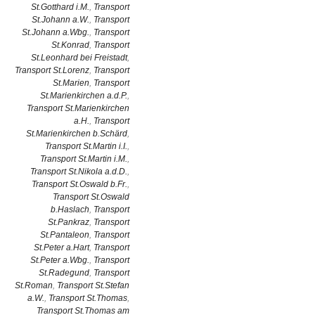
St.Gotthard i.M.
,
Transport
St.Johann a.W.
,
Transport
St.Johann a.Wbg.
,
Transport
St.Konrad
,
Transport
St.Leonhard bei Freistadt
,
Transport St.Lorenz
,
Transport
St.Marien
,
Transport
St.Marienkirchen a.d.P.
,
Transport St.Marienkirchen
a.H.
,
Transport
St.Marienkirchen b.Schärd
,
Transport St.Martin i.I.
,
Transport St.Martin i.M.
,
Transport St.Nikola a.d.D.
,
Transport St.Oswald b.Fr.
,
Transport St.Oswald
b.Haslach
,
Transport
St.Pankraz
,
Transport
St.Pantaleon
,
Transport
St.Peter a.Hart
,
Transport
St.Peter a.Wbg.
,
Transport
St.Radegund
,
Transport
St.Roman
,
Transport St.Stefan
a.W.
,
Transport St.Thomas
,
Transport St.Thomas am