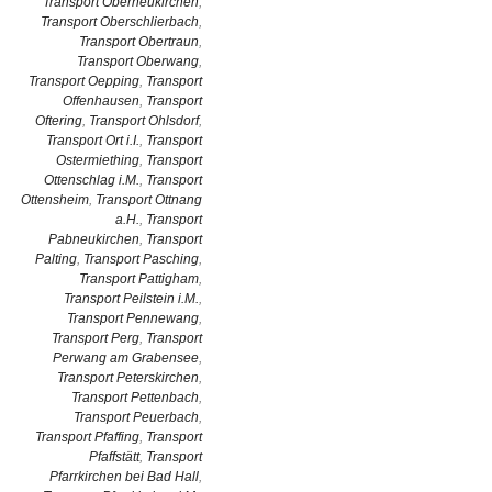
Transport Oberneukirchen
,
Transport Oberschlierbach
,
Transport Obertraun
,
Transport Oberwang
,
Transport Oepping
,
Transport
Offenhausen
,
Transport
Oftering
,
Transport Ohlsdorf
,
Transport Ort i.I.
,
Transport
Ostermiething
,
Transport
Ottenschlag i.M.
,
Transport
Ottensheim
,
Transport Ottnang
a.H.
,
Transport
Pabneukirchen
,
Transport
Palting
,
Transport Pasching
,
Transport Pattigham
,
Transport Peilstein i.M.
,
Transport Pennewang
,
Transport Perg
,
Transport
Perwang am Grabensee
,
Transport Peterskirchen
,
Transport Pettenbach
,
Transport Peuerbach
,
Transport Pfaffing
,
Transport
Pfaffstätt
,
Transport
Pfarrkirchen bei Bad Hall
,