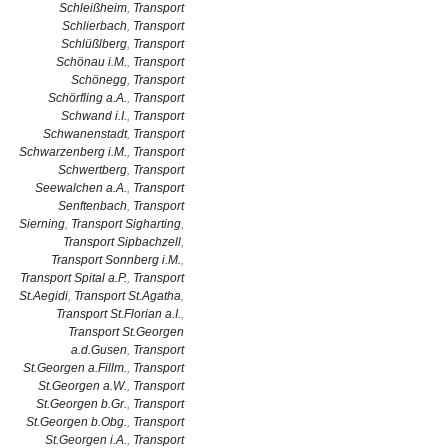
Schleißheim
,
Transport
Schlierbach
,
Transport
Schlüßlberg
,
Transport
Schönau i.M.
,
Transport
Schönegg
,
Transport
Schörfling a.A.
,
Transport
Schwand i.I.
,
Transport
Schwanenstadt
,
Transport
Schwarzenberg i.M.
,
Transport
Schwertberg
,
Transport
Seewalchen a.A.
,
Transport
Senftenbach
,
Transport
Sierning
,
Transport Sigharting
,
Transport Sipbachzell
,
Transport Sonnberg i.M.
,
Transport Spital a.P.
,
Transport
St.Aegidi
,
Transport St.Agatha
,
Transport St.Florian a.I.
,
Transport St.Georgen
a.d.Gusen
,
Transport
St.Georgen a.Fillm.
,
Transport
St.Georgen a.W.
,
Transport
St.Georgen b.Gr.
,
Transport
St.Georgen b.Obg.
,
Transport
St.Georgen i.A.
,
Transport