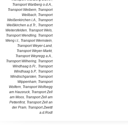
Transport Wartberg o.d.A.
,
Transport Weibern
,
Transport
Weilbach
,
Transport
Weißenkirchen i.A.
,
Transport
Weißkirchen a.d.Tr.
,
Transport
Weitersfelden
,
Transport Wels
,
Transport Wendling
,
Transport
Weng i.I.
,
Transport Wernstein
,
Transport Weyer-Land
,
Transport Weyer-Markt
,
Transport Weyregg a.A.
,
Transport Wilhering
,
Transport
Windhaag b.Fr.
,
Transport
Windhaag b.P.
,
Transport
Windischgarsten
,
Transport
Wippenham
,
Transport
Wolfern
,
Transport Wolfsegg
am Hausruck
,
Transport Zell
am Moos
,
Transport Zell am
Pettenfirst
,
Transport Zell an
der Pram
,
Transport Zwettl
a.d.Rodl