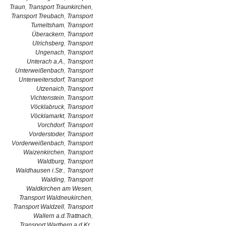
Traun
,
Transport Traunkirchen
,
Transport Treubach
,
Transport
Tumeltsham
,
Transport
Überackern
,
Transport
Ulrichsberg
,
Transport
Ungenach
,
Transport
Unterach a.A.
,
Transport
Unterweißenbach
,
Transport
Unterweitersdorf
,
Transport
Utzenaich
,
Transport
Vichtenstein
,
Transport
Vöcklabruck
,
Transport
Vöcklamarkt
,
Transport
Vorchdorf
,
Transport
Vorderstoder
,
Transport
Vorderweißenbach
,
Transport
Waizenkirchen
,
Transport
Waldburg
,
Transport
Waldhausen i.Str.
,
Transport
Walding
,
Transport
Waldkirchen am Wesen
,
Transport Waldneukirchen
,
Transport Waldzell
,
Transport
Wallern a.d.Trattnach
,
Transport Wartberg a.d.Kr.
,