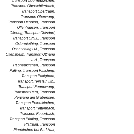
Transport Oberneukirchen
,
Transport Oberschlierbach
,
Transport Obertraun
,
Transport Oberwang
,
Transport Oepping
,
Transport
Offenhausen
,
Transport
Oftering
,
Transport Ohlsdorf
,
Transport Ort i.I.
,
Transport
Ostermiething
,
Transport
Ottenschlag i.M.
,
Transport
Ottensheim
,
Transport Ottnang
a.H.
,
Transport
Pabneukirchen
,
Transport
Palting
,
Transport Pasching
,
Transport Pattigham
,
Transport Peilstein i.M.
,
Transport Pennewang
,
Transport Perg
,
Transport
Perwang am Grabensee
,
Transport Peterskirchen
,
Transport Pettenbach
,
Transport Peuerbach
,
Transport Pfaffing
,
Transport
Pfaffstätt
,
Transport
Pfarrkirchen bei Bad Hall
,