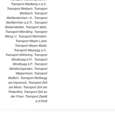
Transport Wartberg o.d.A.
,
Transport Weibern
,
Transport
Weilbach
,
Transport
Weißenkirchen i.A.
,
Transport
Weißkirchen a.d.Tr.
,
Transport
Weitersfelden
,
Transport Wels
,
Transport Wendling
,
Transport
Weng i.I.
,
Transport Wernstein
,
Transport Weyer-Land
,
Transport Weyer-Markt
,
Transport Weyregg a.A.
,
Transport Wilhering
,
Transport
Windhaag b.Fr.
,
Transport
Windhaag b.P.
,
Transport
Windischgarsten
,
Transport
Wippenham
,
Transport
Wolfern
,
Transport Wolfsegg
am Hausruck
,
Transport Zell
am Moos
,
Transport Zell am
Pettenfirst
,
Transport Zell an
der Pram
,
Transport Zwettl
a.d.Rodl