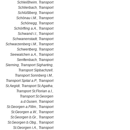
Schleißheim
,
Transport
Schlierbach
,
Transport
Schlüßlberg
,
Transport
Schönau i.M.
,
Transport
Schönegg
,
Transport
Schörfling a.A.
,
Transport
Schwand i.I.
,
Transport
Schwanenstadt
,
Transport
Schwarzenberg i.M.
,
Transport
Schwertberg
,
Transport
Seewalchen a.A.
,
Transport
Senftenbach
,
Transport
Sierning
,
Transport Sigharting
,
Transport Sipbachzell
,
Transport Sonnberg i.M.
,
Transport Spital a.P.
,
Transport
St.Aegidi
,
Transport St.Agatha
,
Transport St.Florian a.I.
,
Transport St.Georgen
a.d.Gusen
,
Transport
St.Georgen a.Fillm.
,
Transport
St.Georgen a.W.
,
Transport
St.Georgen b.Gr.
,
Transport
St.Georgen b.Obg.
,
Transport
St.Georgen i.A.
,
Transport