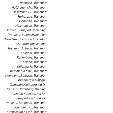
Trattnach
,
Transport
Hofkirchen i.M.
,
Transport
Hofkirchen i.T.
,
Transport
Hohenzell
,
Transport
Höhnhart
,
Transport
Holzhausen
,
Transport
Hörbich
,
Transport Hörsching
,
Transport Innerschwand am
Mondsee
,
Transport Inzersdorf
i.Kr.
,
Transport Jeging
,
Transport Julbach
,
Transport
Kallham
,
Transport
Kaltenberg
,
Transport
Katsdorf
,
Transport
Kefermarkt
,
Transport
Kematen a.d.Kr.
,
Transport
Kematen a.Innbach
,
Transport
Kirchberg b.Mattigh.
,
Transport Kirchberg o.d.D.
,
Transport Kirchberg-Thening
,
Transport Kirchdorf a.d.Kr.
,
Transport Kirchdorf a.I.
,
Transport Kirchham
,
Transport
Kirchheim i.I.
,
Transport
Kirchschlag b.Linz
,
Transport