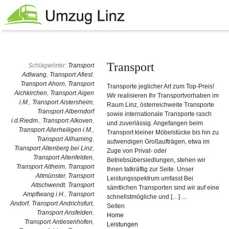
Transport
Schlagwörter:
Transport
Adlwang
,
Transport Afiesl
,
Transport Ahorn
,
Transport
Transporte jeglicher Art zum Top-Preis!
Aichkirchen
,
Transport Aigen
Wir realisieren Ihr Transportvorhaben im
i.M.
,
Transport Aistersheim
,
Raum Linz, österreichweite Transporte
Transport Alberndorf
sowie internationale Transporte rasch
i.d.Riedm.
,
Transport Alkoven
,
und zuverlässig. Angefangen beim
Transport Allerheiligen i.M.
,
Transport kleiner Möbelstücke bis hin zu
Transport Allhaming
,
aufwendigen Großaufträgen, etwa im
Transport Altenberg bei Linz
,
Zuge von Privat- oder
Transport Altenfelden
,
Betriebsübersiedlungen, stehen wir
Transport Altheim
,
Transport
Ihnen tatkräftig zur Seite. Unser
Altmünster
,
Transport
Leistungsspektrum umfasst Bei
Altschwendt
,
Transport
sämtlichen Transporten sind wir auf eine
Ampflwang i.H.
,
Transport
schnellstmögliche und […] ...
Andorf
,
Transport Andrichsfurt
,
Seiten
Transport Ansfelden
,
Home
Transport Antiesenhofen
,
Leistungen