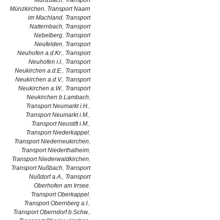
Münzbach
,
Transport
Münzkirchen
,
Transport Naarn
im Machland
,
Transport
Natternbach
,
Transport
Nebelberg
,
Transport
Neufelden
,
Transport
Neuhofen a.d.Kr.
,
Transport
Neuhofen i.I.
,
Transport
Neukirchen a.d.E.
,
Transport
Neukirchen a.d.V.
,
Transport
Neukirchen a.W.
,
Transport
Neukirchen b.Lambach
,
Transport Neumarkt i.H.
,
Transport Neumarkt i.M.
,
Transport Neustift i.M.
,
Transport Niederkappel
,
Transport Niederneukirchen
,
Transport Niederthalheim
,
Transport Niederwaldkirchen
,
Transport Nußbach
,
Transport
Nußdorf a.A.
,
Transport
Oberhofen am Irrsee
,
Transport Oberkappel
,
Transport Obernberg a.I.
,
Transport Oberndorf b.Schw.
,