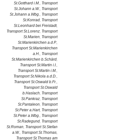
St.Gotthard i.M.
,
Transport
St.Johann a.W.
,
Transport
St.Johann a.Wbg.
,
Transport
St.Konrad
,
Transport
St.Leonhard bei Freistadt
,
Transport St.Lorenz
,
Transport
St.Marien
,
Transport
St.Marienkirchen a.d.P.
,
Transport St.Marienkirchen
a.H.
,
Transport
St.Marienkirchen b.Schärd
,
Transport St.Martin i.I.
,
Transport St.Martin i.M.
,
Transport St.Nikola a.d.D.
,
Transport St.Oswald b.Fr.
,
Transport St.Oswald
b.Haslach
,
Transport
St.Pankraz
,
Transport
St.Pantaleon
,
Transport
St.Peter a.Hart
,
Transport
St.Peter a.Wbg.
,
Transport
St.Radegund
,
Transport
St.Roman
,
Transport St.Stefan
a.W.
,
Transport St.Thomas
,
Transport St.Thomas am