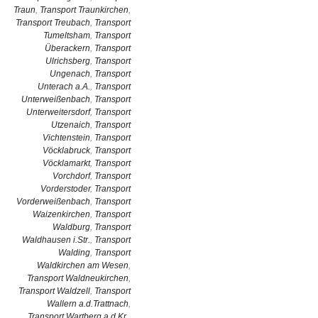
Traun
,
Transport Traunkirchen
,
Transport Treubach
,
Transport
Tumeltsham
,
Transport
Überackern
,
Transport
Ulrichsberg
,
Transport
Ungenach
,
Transport
Unterach a.A.
,
Transport
Unterweißenbach
,
Transport
Unterweitersdorf
,
Transport
Utzenaich
,
Transport
Vichtenstein
,
Transport
Vöcklabruck
,
Transport
Vöcklamarkt
,
Transport
Vorchdorf
,
Transport
Vorderstoder
,
Transport
Vorderweißenbach
,
Transport
Waizenkirchen
,
Transport
Waldburg
,
Transport
Waldhausen i.Str.
,
Transport
Walding
,
Transport
Waldkirchen am Wesen
,
Transport Waldneukirchen
,
Transport Waldzell
,
Transport
Wallern a.d.Trattnach
,
Transport Wartberg a.d.Kr.
,