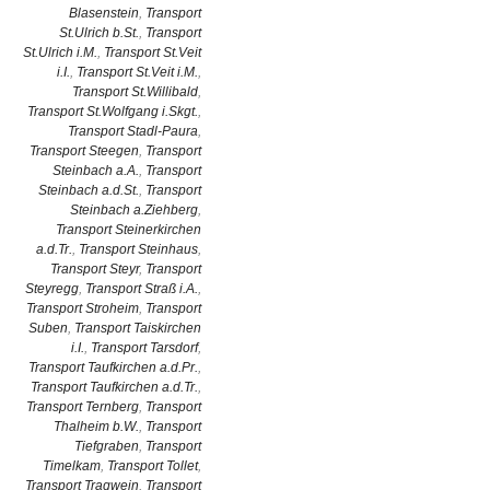
Blasenstein
,
Transport
St.Ulrich b.St.
,
Transport
St.Ulrich i.M.
,
Transport St.Veit
i.I.
,
Transport St.Veit i.M.
,
Transport St.Willibald
,
Transport St.Wolfgang i.Skgt.
,
Transport Stadl-Paura
,
Transport Steegen
,
Transport
Steinbach a.A.
,
Transport
Steinbach a.d.St.
,
Transport
Steinbach a.Ziehberg
,
Transport Steinerkirchen
a.d.Tr.
,
Transport Steinhaus
,
Transport Steyr
,
Transport
Steyregg
,
Transport Straß i.A.
,
Transport Stroheim
,
Transport
Suben
,
Transport Taiskirchen
i.I.
,
Transport Tarsdorf
,
Transport Taufkirchen a.d.Pr.
,
Transport Taufkirchen a.d.Tr.
,
Transport Ternberg
,
Transport
Thalheim b.W.
,
Transport
Tiefgraben
,
Transport
Timelkam
,
Transport Tollet
,
Transport Tragwein
,
Transport