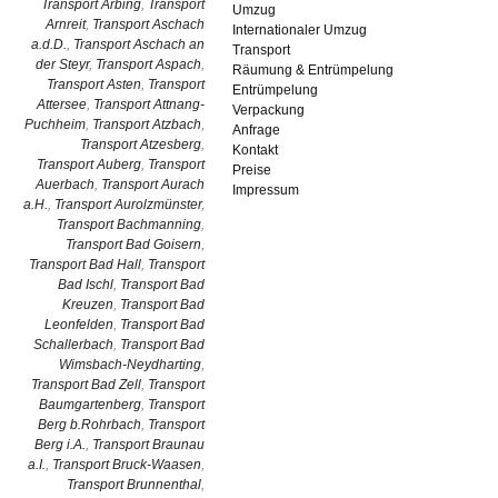
Transport Arbing
,
Transport
Umzug
Arnreit
,
Transport Aschach
Internationaler Umzug
a.d.D.
,
Transport Aschach an
Transport
der Steyr
,
Transport Aspach
,
Räumung & Entrümpelung
Transport Asten
,
Transport
Entrümpelung
Attersee
,
Transport Attnang-
Verpackung
Puchheim
,
Transport Atzbach
,
Anfrage
Transport Atzesberg
,
Kontakt
Transport Auberg
,
Transport
Preise
Auerbach
,
Transport Aurach
Impressum
a.H.
,
Transport Aurolzmünster
,
Transport Bachmanning
,
Transport Bad Goisern
,
Transport Bad Hall
,
Transport
Bad Ischl
,
Transport Bad
Kreuzen
,
Transport Bad
Leonfelden
,
Transport Bad
Schallerbach
,
Transport Bad
Wimsbach-Neydharting
,
Transport Bad Zell
,
Transport
Baumgartenberg
,
Transport
Berg b.Rohrbach
,
Transport
Berg i.A.
,
Transport Braunau
a.I.
,
Transport Bruck-Waasen
,
Transport Brunnenthal
,