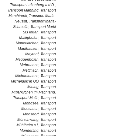
Transport Luftenberg a.d.D.
,
Transport Manning
,
Transport
Marchtrenk
,
Transport Maria-
Neustift
,
Transport Maria-
Schmolln
,
Transport Markt
St.Florian
,
Transport
Mattighofen
,
Transport
Mauerkirchen
,
Transport
Mauthausen
,
Transport
Mayrhof
,
Transport
Meggenhofen
,
Transport
Mehrnbach
,
Transport
Mettmach
,
Transport
Michaelnbach
,
Transport
Micheldorf in OÖ
,
Transport
Mining
,
Transport
Mitterkirchen im Machland
,
Transport Molln
,
Transport
Mondsee
,
Transport
Moosbach
,
Transport
Moosdorf
,
Transport
Mörschwang
,
Transport
Mühlheim a.I.
,
Transport
Munderfing
,
Transport