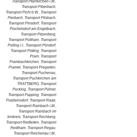
Transport Pfarrkirchen i.M.
,
Transport Piberbach
,
Transport Pichl b.W.
,
Transport
Pierbach
,
Transport Pilsbach
,
Transport Pinsdorf
,
Transport
Pischelsdorf am Engelbach
,
Transport Pitzenberg
,
Transport Pollham
,
Transport
Polling i.I.
,
Transport Pöndorf
,
Transport Pötting
,
Transport
Pram
,
Transport
Prambachkirchen
,
Transport
Pramet
,
Transport Pregarten
,
Transport Puchenau
,
Transport Puchkirchen am
TRATTBERG
,
Transport
Pucking
,
Transport Pühret
,
Transport Pupping
,
Transport
Putzleinsdorf
,
Transport Raab
,
Transport Rainbach i.M.
,
Transport Rainbach im
Innkreis
,
Transport Rechberg
,
Transport Redleiten
,
Transport
Redlham
,
Transport Regau
,
Transport Reichenau i.M.
,