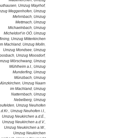
uthausen
,
Umzug Mayrhof
,
zug Meggenhofen
,
Umzug
Mehrnbach
,
Umzug
Mettmach
,
Umzug
Michaelnbach
,
Umzug
Micheldorf in OÖ
,
Umzug
ining
,
Umzug Mitterkirchen
im Machland
,
Umzug Molln
,
Umzug Mondsee
,
Umzug
oosbach
,
Umzug Moosdorf
,
mzug Mörschwang
,
Umzug
Mühlheim a.I.
,
Umzug
Munderfing
,
Umzug
Münzbach
,
Umzug
Münzkirchen
,
Umzug Naarn
im Machland
,
Umzug
Natternbach
,
Umzug
Nebelberg
,
Umzug
eufelden
,
Umzug Neuhofen
.d.Kr.
,
Umzug Neuhofen i.I.
,
Umzug Neukirchen a.d.E.
,
Umzug Neukirchen a.d.V.
,
Umzug Neukirchen a.W.
,
Umzug Neukirchen