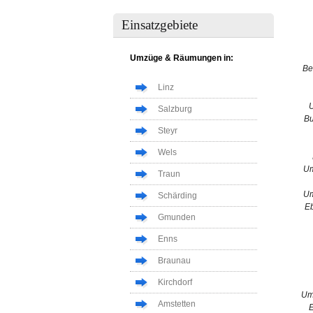
Einsatzgebiete
Umzüge & Räumungen in:
Be
Linz
Salzburg
Bu
Steyr
Wels
Um
Traun
Um
Schärding
Eb
Gmunden
Enns
Braunau
Kirchdorf
Um
Amstetten
E