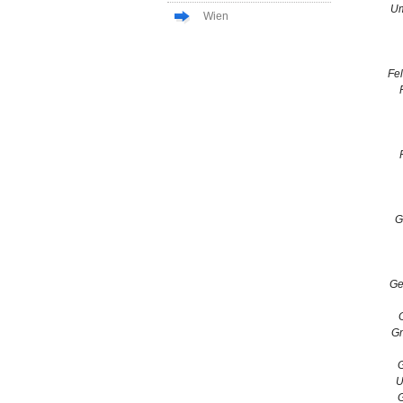
Um
Wien
Fel
G
Ge
G
U