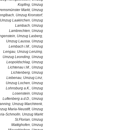
Kopfing
,
Umzug
remsmünster Markt
,
Umzug
englbach
,
Umzug Kronstorf
,
Umzug Laakirchen
,
Umzug
Lambach
,
Umzug
Lambrechten
,
Umzug
ngenstein
,
Umzug Lasberg
,
Umzug Laussa
,
Umzug
Lembach i.M.
,
Umzug
Lengau
,
Umzug Lenzing
,
Umzug Leonding
,
Umzug
Leopoldschlag
,
Umzug
Lichtenau i.M.
,
Umzug
Lichtenberg
,
Umzug
Liebenau
,
Umzug Linz
,
Umzug Lochen
,
Umzug
Lohnsburg a.K.
,
Umzug
Losenstein
,
Umzug
Luftenberg a.d.D.
,
Umzug
anning
,
Umzug Marchtrenk
,
zug Maria-Neustift
,
Umzug
ria-Schmolln
,
Umzug Markt
St.Florian
,
Umzug
Mattighofen
,
Umzug
Mauerkirchen
,
Umzug