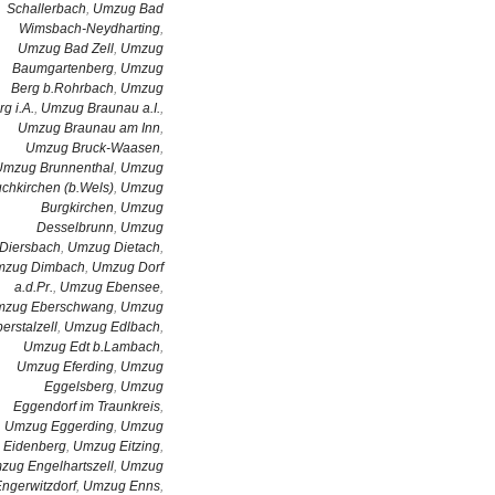
Schallerbach
,
Umzug Bad
Wimsbach-Neydharting
,
Umzug Bad Zell
,
Umzug
Baumgartenberg
,
Umzug
Berg b.Rohrbach
,
Umzug
rg i.A.
,
Umzug Braunau a.I.
,
Umzug Braunau am Inn
,
Umzug Bruck-Waasen
,
Umzug Brunnenthal
,
Umzug
chkirchen (b.Wels)
,
Umzug
Burgkirchen
,
Umzug
Desselbrunn
,
Umzug
Diersbach
,
Umzug Dietach
,
zug Dimbach
,
Umzug Dorf
a.d.Pr.
,
Umzug Ebensee
,
zug Eberschwang
,
Umzug
erstalzell
,
Umzug Edlbach
,
Umzug Edt b.Lambach
,
Umzug Eferding
,
Umzug
Eggelsberg
,
Umzug
Eggendorf im Traunkreis
,
Umzug Eggerding
,
Umzug
Eidenberg
,
Umzug Eitzing
,
zug Engelhartszell
,
Umzug
ngerwitzdorf
,
Umzug Enns
,