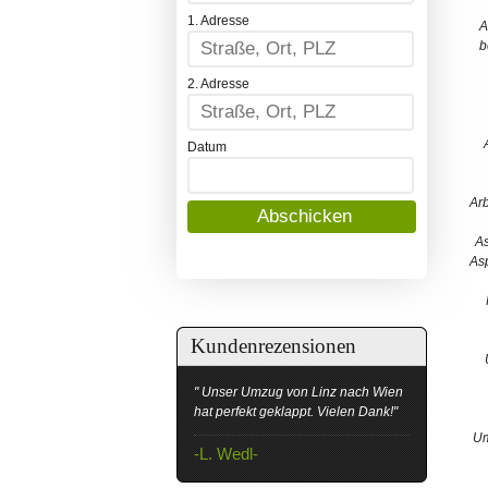
1. Adresse
A
b
2. Adresse
Datum
Ar
As
As
Kundenrezensionen
" Unser Umzug von Linz nach Wien
hat perfekt geklappt. Vielen Dank!"
Um
-L. Wedl-