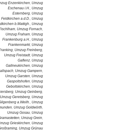
zug Enzenkirchen
,
Umzug
Eschenau i.H.
,
Umzug
Esternberg
,
Umzug
Feldkirchen a.d.D.
,
Umzug
dkirchen b.Mattigh.
,
Umzug
Fischlham
,
Umzug Fornach
,
Umzug Fraham
,
Umzug
Frankenburg a.H.
,
Umzug
Frankenmarkt
,
Umzug
Franking
,
Umzug Freinberg
,
Umzug Freistadt
,
Umzug
Gaflenz
,
Umzug
Gallneukirchen
,
Umzug
allspach
,
Umzug Gampern
,
Umzug Garsten
,
Umzug
Gaspoltshofen
,
Umzug
Geboltskirchen
,
Umzug
iersberg
,
Umzug Geinberg
,
Umzug Geretsberg
,
Umzug
Gilgenberg a.Weilh.
,
Umzug
munden
,
Umzug Goldwörth
,
Umzug Gosau
,
Umzug
Gramastetten
,
Umzug Grein
,
mzug Grieskirchen
,
Umzug
Großraming
,
Umzug Grünau