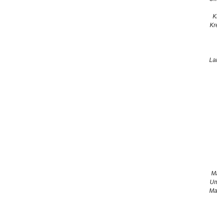
K
Kr
La
M
Um
Ma