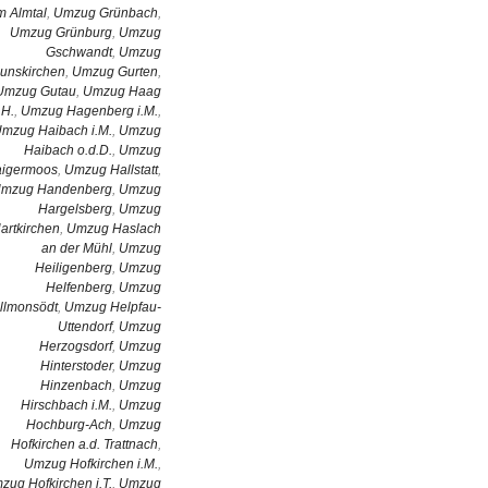
m Almtal
,
Umzug Grünbach
,
Umzug Grünburg
,
Umzug
Gschwandt
,
Umzug
unskirchen
,
Umzug Gurten
,
Umzug Gutau
,
Umzug Haag
.H.
,
Umzug Hagenberg i.M.
,
mzug Haibach i.M.
,
Umzug
Haibach o.d.D.
,
Umzug
igermoos
,
Umzug Hallstatt
,
mzug Handenberg
,
Umzug
Hargelsberg
,
Umzug
artkirchen
,
Umzug Haslach
an der Mühl
,
Umzug
Heiligenberg
,
Umzug
Helfenberg
,
Umzug
llmonsödt
,
Umzug Helpfau-
Uttendorf
,
Umzug
Herzogsdorf
,
Umzug
Hinterstoder
,
Umzug
Hinzenbach
,
Umzug
Hirschbach i.M.
,
Umzug
Hochburg-Ach
,
Umzug
Hofkirchen a.d. Trattnach
,
Umzug Hofkirchen i.M.
,
zug Hofkirchen i.T.
,
Umzug