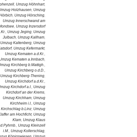
ohenzell
,
Umzug Höhnhart
,
Umzug Holzhausen
,
Umzug
Hörbich
,
Umzug Hörsching
,
Umzug Innerschwand am
Mondsee
,
Umzug Inzersdorf
i.Kr.
,
Umzug Jeging
,
Umzug
Julbach
,
Umzug Kallham
,
Umzug Kaltenberg
,
Umzug
atsdorf
,
Umzug Kefermarkt
,
Umzug Kematen a.d.Kr.
,
Umzug Kematen a.Innbach
,
mzug Kirchberg b.Mattigh.
,
Umzug Kirchberg o.d.D.
,
Umzug Kirchberg-Thening
,
Umzug Kirchdorf a.d.Kr.
,
mzug Kirchdorf a.I.
,
Umzug
Kirchdorf an der Krems
,
Umzug Kirchham
,
Umzug
Kirchheim i.I.
,
Umzug
Kirchschlag b.Linz
,
Umzug
laffer am Hochficht
,
Umzug
Klam
,
Umzug Klaus
.d.Pyhrnb.
,
Umzug Kleinzell
i.M.
,
Umzug Kollerschlag
,
zug Königswiesen
,
Umzug