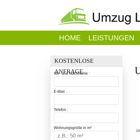
HOME
LEISTUNGEN
KOSTENLOSE
U
ANFRAGE
Vor- und Nachname :
E-Mail :
Telefon :
Wohnungsgröße in m²
Um