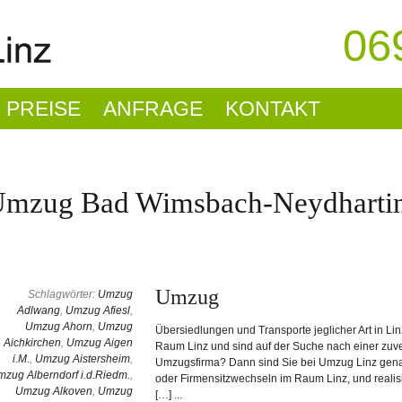
06
PREISE
ANFRAGE
KONTAKT
mzug Bad Wimsbach-Neydharti
Umzug
Schlagwörter:
Umzug
Adlwang
,
Umzug Afiesl
,
Umzug Ahorn
,
Umzug
Übersiedlungen und Transporte jeglicher Art in 
Aichkirchen
,
Umzug Aigen
Raum Linz und sind auf der Suche nach einer zuve
i.M.
,
Umzug Aistersheim
,
Umzugsfirma? Dann sind Sie bei Umzug Linz genau r
zug Alberndorf i.d.Riedm.
,
oder Firmensitzwechseln im Raum Linz, und realis
Umzug Alkoven
,
Umzug
[…] ...