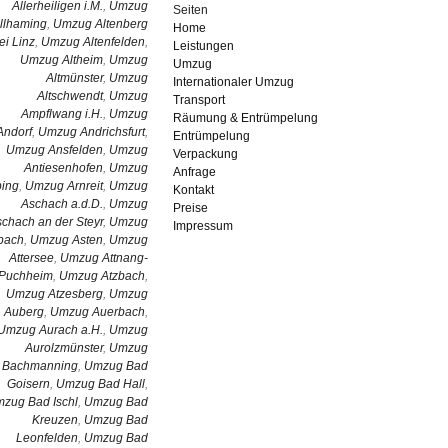
Allerheiligen i.M.
,
Umzug
Seiten
llhaming
,
Umzug Altenberg
Home
ei Linz
,
Umzug Altenfelden
,
Leistungen
Umzug Altheim
,
Umzug
Umzug
Altmünster
,
Umzug
Internationaler Umzug
Altschwendt
,
Umzug
Transport
Ampflwang i.H.
,
Umzug
Räumung & Entrümpelung
Andorf
,
Umzug Andrichsfurt
,
Entrümpelung
Umzug Ansfelden
,
Umzug
Verpackung
Antiesenhofen
,
Umzug
Anfrage
bing
,
Umzug Arnreit
,
Umzug
Kontakt
Aschach a.d.D.
,
Umzug
Preise
chach an der Steyr
,
Umzug
Impressum
pach
,
Umzug Asten
,
Umzug
Attersee
,
Umzug Attnang-
Puchheim
,
Umzug Atzbach
,
Umzug Atzesberg
,
Umzug
Auberg
,
Umzug Auerbach
,
Umzug Aurach a.H.
,
Umzug
Aurolzmünster
,
Umzug
Bachmanning
,
Umzug Bad
Goisern
,
Umzug Bad Hall
,
zug Bad Ischl
,
Umzug Bad
Kreuzen
,
Umzug Bad
Leonfelden
,
Umzug Bad