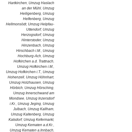
Hartkirchen
,
Umzug Haslach
an der Mühl
,
Umzug
Heiligenberg
,
Umzug
Helfenberg
,
Umzug
Hellmonsödt
,
Umzug Helpfau-
Uttendorf
,
Umzug
Herzogsdorf
,
Umzug
Hinterstoder
,
Umzug
Hinzenbach
,
Umzug
Hirschbach i.M.
,
Umzug
Hochburg-Ach
,
Umzug
Hofkirchen a.d. Trattnach
,
Umzug Hofkirchen i.M.
,
Umzug Hofkirchen i.T.
,
Umzug
Hohenzell
,
Umzug Höhnhart
,
Umzug Holzhausen
,
Umzug
Hörbich
,
Umzug Hörsching
,
Umzug Innerschwand am
Mondsee
,
Umzug Inzersdorf
i.Kr.
,
Umzug Jeging
,
Umzug
Julbach
,
Umzug Kallham
,
Umzug Kaltenberg
,
Umzug
Katsdorf
,
Umzug Kefermarkt
,
Umzug Kematen a.d.Kr.
,
Umzug Kematen a.Innbach
,