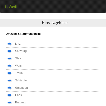
-L. Wedl-
Einsatzgebiete
Umzüge & Räumungen in:
Linz
Salzburg
Steyr
Wels
Traun
Schärding
Gmunden
Enns
Braunau