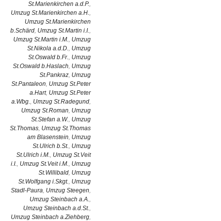
St.Marienkirchen a.d.P.
,
Umzug St.Marienkirchen a.H.
,
Umzug St.Marienkirchen
b.Schärd
,
Umzug St.Martin i.I.
,
Umzug St.Martin i.M.
,
Umzug
St.Nikola a.d.D.
,
Umzug
St.Oswald b.Fr.
,
Umzug
St.Oswald b.Haslach
,
Umzug
St.Pankraz
,
Umzug
St.Pantaleon
,
Umzug St.Peter
a.Hart
,
Umzug St.Peter
a.Wbg.
,
Umzug St.Radegund
,
Umzug St.Roman
,
Umzug
St.Stefan a.W.
,
Umzug
St.Thomas
,
Umzug St.Thomas
am Blasenstein
,
Umzug
St.Ulrich b.St.
,
Umzug
St.Ulrich i.M.
,
Umzug St.Veit
i.I.
,
Umzug St.Veit i.M.
,
Umzug
St.Willibald
,
Umzug
St.Wolfgang i.Skgt.
,
Umzug
Stadl-Paura
,
Umzug Steegen
,
Umzug Steinbach a.A.
,
Umzug Steinbach a.d.St.
,
Umzug Steinbach a.Ziehberg
,