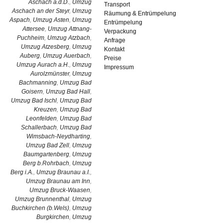
Aschach a.d.D.
,
Umzug
Transport
Aschach an der Steyr
,
Umzug
Räumung & Entrümpelung
Aspach
,
Umzug Asten
,
Umzug
Entrümpelung
Attersee
,
Umzug Attnang-
Verpackung
Puchheim
,
Umzug Atzbach
,
Anfrage
Umzug Atzesberg
,
Umzug
Kontakt
Auberg
,
Umzug Auerbach
,
Preise
Umzug Aurach a.H.
,
Umzug
Impressum
Aurolzmünster
,
Umzug
Bachmanning
,
Umzug Bad
Goisern
,
Umzug Bad Hall
,
Umzug Bad Ischl
,
Umzug Bad
Kreuzen
,
Umzug Bad
Leonfelden
,
Umzug Bad
Schallerbach
,
Umzug Bad
Wimsbach-Neydharting
,
Umzug Bad Zell
,
Umzug
Baumgartenberg
,
Umzug
Berg b.Rohrbach
,
Umzug
Berg i.A.
,
Umzug Braunau a.I.
,
Umzug Braunau am Inn
,
Umzug Bruck-Waasen
,
Umzug Brunnenthal
,
Umzug
Buchkirchen (b.Wels)
,
Umzug
Burgkirchen
,
Umzug