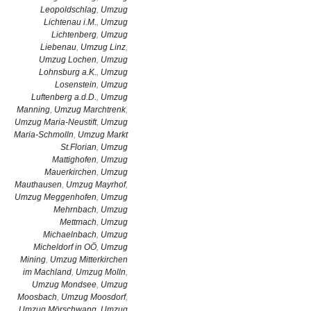
Leopoldschlag
,
Umzug
Lichtenau i.M.
,
Umzug
Lichtenberg
,
Umzug
Liebenau
,
Umzug Linz
,
Umzug Lochen
,
Umzug
Lohnsburg a.K.
,
Umzug
Losenstein
,
Umzug
Luftenberg a.d.D.
,
Umzug
Manning
,
Umzug Marchtrenk
,
Umzug Maria-Neustift
,
Umzug
Maria-Schmolln
,
Umzug Markt
St.Florian
,
Umzug
Mattighofen
,
Umzug
Mauerkirchen
,
Umzug
Mauthausen
,
Umzug Mayrhof
,
Umzug Meggenhofen
,
Umzug
Mehrnbach
,
Umzug
Mettmach
,
Umzug
Michaelnbach
,
Umzug
Micheldorf in OÖ
,
Umzug
Mining
,
Umzug Mitterkirchen
im Machland
,
Umzug Molln
,
Umzug Mondsee
,
Umzug
Moosbach
,
Umzug Moosdorf
,
Umzug Mörschwang
,
Umzug