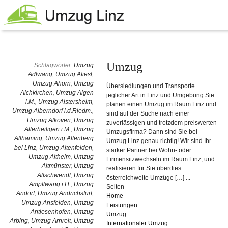
Umzug
Schlagwörter:
Umzug
Adlwang
,
Umzug Afiesl
,
Umzug Ahorn
,
Umzug
Übersiedlungen und Transporte
Aichkirchen
,
Umzug Aigen
jeglicher Art in Linz und Umgebung Sie
i.M.
,
Umzug Aistersheim
,
planen einen Umzug im Raum Linz und
Umzug Alberndorf i.d.Riedm.
,
sind auf der Suche nach einer
Umzug Alkoven
,
Umzug
zuverlässigen und trotzdem preiswerten
Allerheiligen i.M.
,
Umzug
Umzugsfirma? Dann sind Sie bei
Allhaming
,
Umzug Altenberg
Umzug Linz genau richtig! Wir sind Ihr
bei Linz
,
Umzug Altenfelden
,
starker Partner bei Wohn- oder
Umzug Altheim
,
Umzug
Firmensitzwechseln im Raum Linz, und
Altmünster
,
Umzug
realisieren für Sie überdies
Altschwendt
,
Umzug
österreichweite Umzüge […] ...
Ampflwang i.H.
,
Umzug
Seiten
Andorf
,
Umzug Andrichsfurt
,
Home
Umzug Ansfelden
,
Umzug
Leistungen
Antiesenhofen
,
Umzug
Umzug
Arbing
,
Umzug Arnreit
,
Umzug
Internationaler Umzug