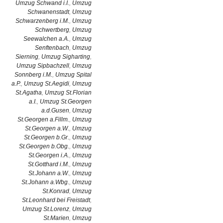
Umzug Schwand i.I.
,
Umzug
Schwanenstadt
,
Umzug
Schwarzenberg i.M.
,
Umzug
Schwertberg
,
Umzug
Seewalchen a.A.
,
Umzug
Senftenbach
,
Umzug
Sierning
,
Umzug Sigharting
,
Umzug Sipbachzell
,
Umzug
Sonnberg i.M.
,
Umzug Spital
a.P.
,
Umzug St.Aegidi
,
Umzug
St.Agatha
,
Umzug St.Florian
a.I.
,
Umzug St.Georgen
a.d.Gusen
,
Umzug
St.Georgen a.Fillm.
,
Umzug
St.Georgen a.W.
,
Umzug
St.Georgen b.Gr.
,
Umzug
St.Georgen b.Obg.
,
Umzug
St.Georgen i.A.
,
Umzug
St.Gotthard i.M.
,
Umzug
St.Johann a.W.
,
Umzug
St.Johann a.Wbg.
,
Umzug
St.Konrad
,
Umzug
St.Leonhard bei Freistadt
,
Umzug St.Lorenz
,
Umzug
St.Marien
,
Umzug