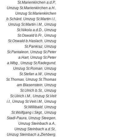
St.Marienkirchen a.d.P.
,
Umzug St.Marienkirchen a.H.
,
Umzug St.Marienkirchen
b.Schärd
,
Umzug St.Martin i.I.
,
Umzug St.Martin i.M.
,
Umzug
St.Nikola a.d.D.
,
Umzug
St.Oswald b.Fr.
,
Umzug
St.Oswald b.Haslach
,
Umzug
St.Pankraz
,
Umzug
St.Pantaleon
,
Umzug St.Peter
a.Hart
,
Umzug St.Peter
a.Wbg.
,
Umzug St.Radegund
,
Umzug St.Roman
,
Umzug
St.Stefan a.W.
,
Umzug
St.Thomas
,
Umzug St.Thomas
am Blasenstein
,
Umzug
St.Ulrich b.St.
,
Umzug
St.Ulrich i.M.
,
Umzug St.Veit
i.I.
,
Umzug St.Veit i.M.
,
Umzug
St.Willibald
,
Umzug
St.Wolfgang i.Skgt.
,
Umzug
Stadl-Paura
,
Umzug Steegen
,
Umzug Steinbach a.A.
,
Umzug Steinbach a.d.St.
,
Umzug Steinbach a.Ziehberg
,