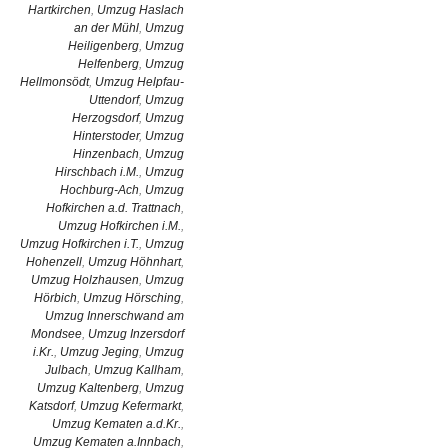
Hartkirchen
,
Umzug Haslach
an der Mühl
,
Umzug
Heiligenberg
,
Umzug
Helfenberg
,
Umzug
Hellmonsödt
,
Umzug Helpfau-
Uttendorf
,
Umzug
Herzogsdorf
,
Umzug
Hinterstoder
,
Umzug
Hinzenbach
,
Umzug
Hirschbach i.M.
,
Umzug
Hochburg-Ach
,
Umzug
Hofkirchen a.d. Trattnach
,
Umzug Hofkirchen i.M.
,
Umzug Hofkirchen i.T.
,
Umzug
Hohenzell
,
Umzug Höhnhart
,
Umzug Holzhausen
,
Umzug
Hörbich
,
Umzug Hörsching
,
Umzug Innerschwand am
Mondsee
,
Umzug Inzersdorf
i.Kr.
,
Umzug Jeging
,
Umzug
Julbach
,
Umzug Kallham
,
Umzug Kaltenberg
,
Umzug
Katsdorf
,
Umzug Kefermarkt
,
Umzug Kematen a.d.Kr.
,
Umzug Kematen a.Innbach
,