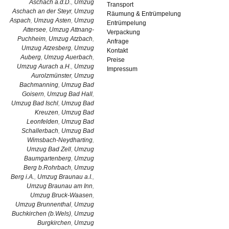
Aschach a.d.D.
,
Umzug
Transport
Aschach an der Steyr
,
Umzug
Räumung & Entrümpelung
Aspach
,
Umzug Asten
,
Umzug
Entrümpelung
Attersee
,
Umzug Attnang-
Verpackung
Puchheim
,
Umzug Atzbach
,
Anfrage
Umzug Atzesberg
,
Umzug
Kontakt
Auberg
,
Umzug Auerbach
,
Preise
Umzug Aurach a.H.
,
Umzug
Impressum
Aurolzmünster
,
Umzug
Bachmanning
,
Umzug Bad
Goisern
,
Umzug Bad Hall
,
Umzug Bad Ischl
,
Umzug Bad
Kreuzen
,
Umzug Bad
Leonfelden
,
Umzug Bad
Schallerbach
,
Umzug Bad
Wimsbach-Neydharting
,
Umzug Bad Zell
,
Umzug
Baumgartenberg
,
Umzug
Berg b.Rohrbach
,
Umzug
Berg i.A.
,
Umzug Braunau a.I.
,
Umzug Braunau am Inn
,
Umzug Bruck-Waasen
,
Umzug Brunnenthal
,
Umzug
Buchkirchen (b.Wels)
,
Umzug
Burgkirchen
,
Umzug