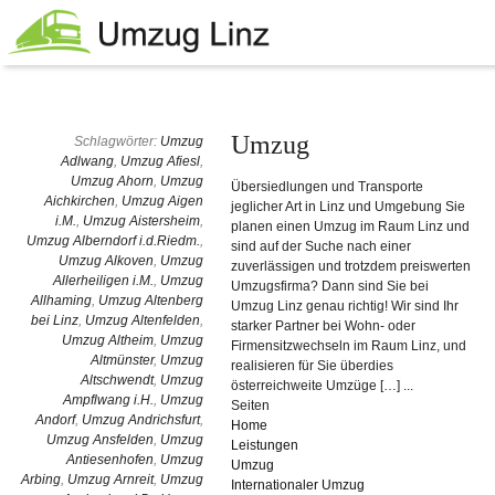
Umzug
Schlagwörter:
Umzug
Adlwang
,
Umzug Afiesl
,
Umzug Ahorn
,
Umzug
Übersiedlungen und Transporte
Aichkirchen
,
Umzug Aigen
jeglicher Art in Linz und Umgebung Sie
i.M.
,
Umzug Aistersheim
,
planen einen Umzug im Raum Linz und
Umzug Alberndorf i.d.Riedm.
,
sind auf der Suche nach einer
Umzug Alkoven
,
Umzug
zuverlässigen und trotzdem preiswerten
Allerheiligen i.M.
,
Umzug
Umzugsfirma? Dann sind Sie bei
Allhaming
,
Umzug Altenberg
Umzug Linz genau richtig! Wir sind Ihr
bei Linz
,
Umzug Altenfelden
,
starker Partner bei Wohn- oder
Umzug Altheim
,
Umzug
Firmensitzwechseln im Raum Linz, und
Altmünster
,
Umzug
realisieren für Sie überdies
Altschwendt
,
Umzug
österreichweite Umzüge […] ...
Ampflwang i.H.
,
Umzug
Seiten
Andorf
,
Umzug Andrichsfurt
,
Home
Umzug Ansfelden
,
Umzug
Leistungen
Antiesenhofen
,
Umzug
Umzug
Arbing
,
Umzug Arnreit
,
Umzug
Internationaler Umzug