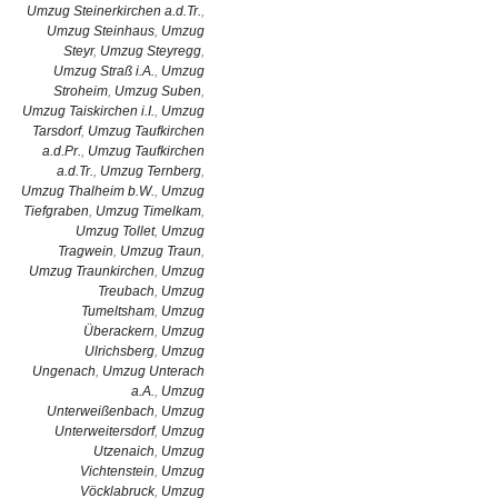
Umzug Steinerkirchen a.d.Tr.
,
Umzug Steinhaus
,
Umzug
Steyr
,
Umzug Steyregg
,
Umzug Straß i.A.
,
Umzug
Stroheim
,
Umzug Suben
,
Umzug Taiskirchen i.I.
,
Umzug
Tarsdorf
,
Umzug Taufkirchen
a.d.Pr.
,
Umzug Taufkirchen
a.d.Tr.
,
Umzug Ternberg
,
Umzug Thalheim b.W.
,
Umzug
Tiefgraben
,
Umzug Timelkam
,
Umzug Tollet
,
Umzug
Tragwein
,
Umzug Traun
,
Umzug Traunkirchen
,
Umzug
Treubach
,
Umzug
Tumeltsham
,
Umzug
Überackern
,
Umzug
Ulrichsberg
,
Umzug
Ungenach
,
Umzug Unterach
a.A.
,
Umzug
Unterweißenbach
,
Umzug
Unterweitersdorf
,
Umzug
Utzenaich
,
Umzug
Vichtenstein
,
Umzug
Vöcklabruck
,
Umzug