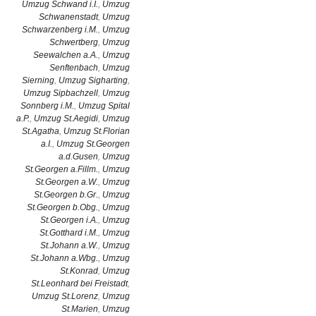
Umzug Schwand i.I.
,
Umzug
Schwanenstadt
,
Umzug
Schwarzenberg i.M.
,
Umzug
Schwertberg
,
Umzug
Seewalchen a.A.
,
Umzug
Senftenbach
,
Umzug
Sierning
,
Umzug Sigharting
,
Umzug Sipbachzell
,
Umzug
Sonnberg i.M.
,
Umzug Spital
a.P.
,
Umzug St.Aegidi
,
Umzug
St.Agatha
,
Umzug St.Florian
a.I.
,
Umzug St.Georgen
a.d.Gusen
,
Umzug
St.Georgen a.Fillm.
,
Umzug
St.Georgen a.W.
,
Umzug
St.Georgen b.Gr.
,
Umzug
St.Georgen b.Obg.
,
Umzug
St.Georgen i.A.
,
Umzug
St.Gotthard i.M.
,
Umzug
St.Johann a.W.
,
Umzug
St.Johann a.Wbg.
,
Umzug
St.Konrad
,
Umzug
St.Leonhard bei Freistadt
,
Umzug St.Lorenz
,
Umzug
St.Marien
,
Umzug