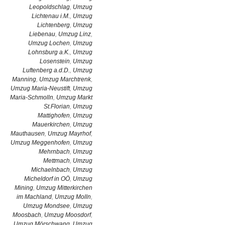
Leopoldschlag
,
Umzug
Lichtenau i.M.
,
Umzug
Lichtenberg
,
Umzug
Liebenau
,
Umzug Linz
,
Umzug Lochen
,
Umzug
Lohnsburg a.K.
,
Umzug
Losenstein
,
Umzug
Luftenberg a.d.D.
,
Umzug
Manning
,
Umzug Marchtrenk
,
Umzug Maria-Neustift
,
Umzug
Maria-Schmolln
,
Umzug Markt
St.Florian
,
Umzug
Mattighofen
,
Umzug
Mauerkirchen
,
Umzug
Mauthausen
,
Umzug Mayrhof
,
Umzug Meggenhofen
,
Umzug
Mehrnbach
,
Umzug
Mettmach
,
Umzug
Michaelnbach
,
Umzug
Micheldorf in OÖ
,
Umzug
Mining
,
Umzug Mitterkirchen
im Machland
,
Umzug Molln
,
Umzug Mondsee
,
Umzug
Moosbach
,
Umzug Moosdorf
,
Umzug Mörschwang
,
Umzug