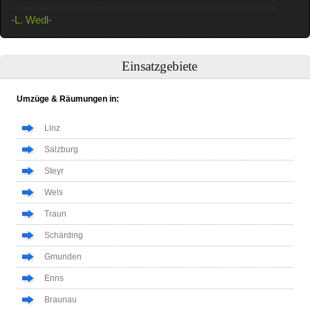
-L. Wedl-
Einsatzgebiete
Umzüge & Räumungen in:
Linz
Salzburg
Steyr
Wels
Traun
Schärding
Gmunden
Enns
Braunau