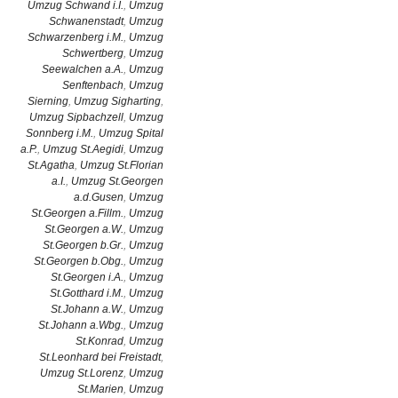
Umzug Schwand i.I.
,
Umzug
Schwanenstadt
,
Umzug
Schwarzenberg i.M.
,
Umzug
Schwertberg
,
Umzug
Seewalchen a.A.
,
Umzug
Senftenbach
,
Umzug
Sierning
,
Umzug Sigharting
,
Umzug Sipbachzell
,
Umzug
Sonnberg i.M.
,
Umzug Spital
a.P.
,
Umzug St.Aegidi
,
Umzug
St.Agatha
,
Umzug St.Florian
a.I.
,
Umzug St.Georgen
a.d.Gusen
,
Umzug
St.Georgen a.Fillm.
,
Umzug
St.Georgen a.W.
,
Umzug
St.Georgen b.Gr.
,
Umzug
St.Georgen b.Obg.
,
Umzug
St.Georgen i.A.
,
Umzug
St.Gotthard i.M.
,
Umzug
St.Johann a.W.
,
Umzug
St.Johann a.Wbg.
,
Umzug
St.Konrad
,
Umzug
St.Leonhard bei Freistadt
,
Umzug St.Lorenz
,
Umzug
St.Marien
,
Umzug