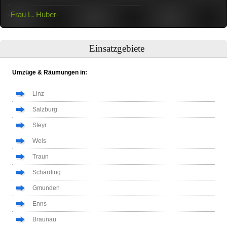
-Frau L. Huber-
Einsatzgebiete
Umzüge & Räumungen in:
Linz
Salzburg
Steyr
Wels
Traun
Schärding
Gmunden
Enns
Braunau