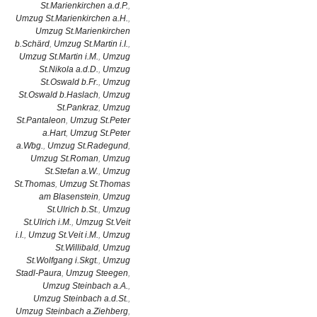
St.Marienkirchen a.d.P.
,
Umzug St.Marienkirchen a.H.
,
Umzug St.Marienkirchen
b.Schärd
,
Umzug St.Martin i.I.
,
Umzug St.Martin i.M.
,
Umzug
St.Nikola a.d.D.
,
Umzug
St.Oswald b.Fr.
,
Umzug
St.Oswald b.Haslach
,
Umzug
St.Pankraz
,
Umzug
St.Pantaleon
,
Umzug St.Peter
a.Hart
,
Umzug St.Peter
a.Wbg.
,
Umzug St.Radegund
,
Umzug St.Roman
,
Umzug
St.Stefan a.W.
,
Umzug
St.Thomas
,
Umzug St.Thomas
am Blasenstein
,
Umzug
St.Ulrich b.St.
,
Umzug
St.Ulrich i.M.
,
Umzug St.Veit
i.I.
,
Umzug St.Veit i.M.
,
Umzug
St.Willibald
,
Umzug
St.Wolfgang i.Skgt.
,
Umzug
Stadl-Paura
,
Umzug Steegen
,
Umzug Steinbach a.A.
,
Umzug Steinbach a.d.St.
,
Umzug Steinbach a.Ziehberg
,