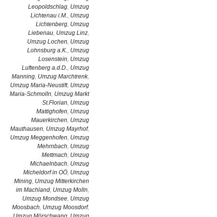
Leopoldschlag
,
Umzug
Lichtenau i.M.
,
Umzug
Lichtenberg
,
Umzug
Liebenau
,
Umzug Linz
,
Umzug Lochen
,
Umzug
Lohnsburg a.K.
,
Umzug
Losenstein
,
Umzug
Luftenberg a.d.D.
,
Umzug
Manning
,
Umzug Marchtrenk
,
Umzug Maria-Neustift
,
Umzug
Maria-Schmolln
,
Umzug Markt
St.Florian
,
Umzug
Mattighofen
,
Umzug
Mauerkirchen
,
Umzug
Mauthausen
,
Umzug Mayrhof
,
Umzug Meggenhofen
,
Umzug
Mehrnbach
,
Umzug
Mettmach
,
Umzug
Michaelnbach
,
Umzug
Micheldorf in OÖ
,
Umzug
Mining
,
Umzug Mitterkirchen
im Machland
,
Umzug Molln
,
Umzug Mondsee
,
Umzug
Moosbach
,
Umzug Moosdorf
,
Umzug Mörschwang
,
Umzug