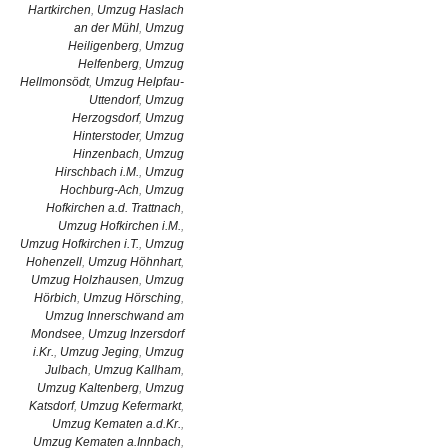
Hartkirchen
,
Umzug Haslach
an der Mühl
,
Umzug
Heiligenberg
,
Umzug
Helfenberg
,
Umzug
Hellmonsödt
,
Umzug Helpfau-
Uttendorf
,
Umzug
Herzogsdorf
,
Umzug
Hinterstoder
,
Umzug
Hinzenbach
,
Umzug
Hirschbach i.M.
,
Umzug
Hochburg-Ach
,
Umzug
Hofkirchen a.d. Trattnach
,
Umzug Hofkirchen i.M.
,
Umzug Hofkirchen i.T.
,
Umzug
Hohenzell
,
Umzug Höhnhart
,
Umzug Holzhausen
,
Umzug
Hörbich
,
Umzug Hörsching
,
Umzug Innerschwand am
Mondsee
,
Umzug Inzersdorf
i.Kr.
,
Umzug Jeging
,
Umzug
Julbach
,
Umzug Kallham
,
Umzug Kaltenberg
,
Umzug
Katsdorf
,
Umzug Kefermarkt
,
Umzug Kematen a.d.Kr.
,
Umzug Kematen a.Innbach
,