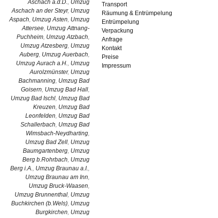
Aschach a.d.D.
,
Umzug
Transport
Aschach an der Steyr
,
Umzug
Räumung & Entrümpelung
Aspach
,
Umzug Asten
,
Umzug
Entrümpelung
Attersee
,
Umzug Attnang-
Verpackung
Puchheim
,
Umzug Atzbach
,
Anfrage
Umzug Atzesberg
,
Umzug
Kontakt
Auberg
,
Umzug Auerbach
,
Preise
Umzug Aurach a.H.
,
Umzug
Impressum
Aurolzmünster
,
Umzug
Bachmanning
,
Umzug Bad
Goisern
,
Umzug Bad Hall
,
Umzug Bad Ischl
,
Umzug Bad
Kreuzen
,
Umzug Bad
Leonfelden
,
Umzug Bad
Schallerbach
,
Umzug Bad
Wimsbach-Neydharting
,
Umzug Bad Zell
,
Umzug
Baumgartenberg
,
Umzug
Berg b.Rohrbach
,
Umzug
Berg i.A.
,
Umzug Braunau a.I.
,
Umzug Braunau am Inn
,
Umzug Bruck-Waasen
,
Umzug Brunnenthal
,
Umzug
Buchkirchen (b.Wels)
,
Umzug
Burgkirchen
,
Umzug