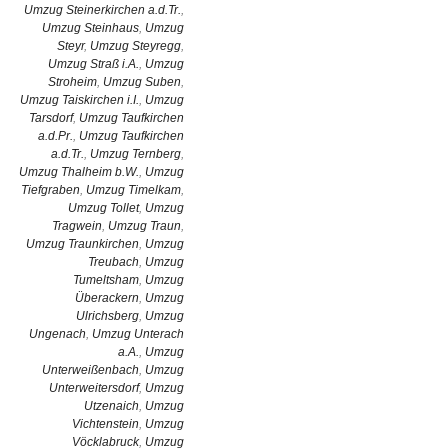
Umzug Steinerkirchen a.d.Tr.
,
Umzug Steinhaus
,
Umzug
Steyr
,
Umzug Steyregg
,
Umzug Straß i.A.
,
Umzug
Stroheim
,
Umzug Suben
,
Umzug Taiskirchen i.I.
,
Umzug
Tarsdorf
,
Umzug Taufkirchen
a.d.Pr.
,
Umzug Taufkirchen
a.d.Tr.
,
Umzug Ternberg
,
Umzug Thalheim b.W.
,
Umzug
Tiefgraben
,
Umzug Timelkam
,
Umzug Tollet
,
Umzug
Tragwein
,
Umzug Traun
,
Umzug Traunkirchen
,
Umzug
Treubach
,
Umzug
Tumeltsham
,
Umzug
Überackern
,
Umzug
Ulrichsberg
,
Umzug
Ungenach
,
Umzug Unterach
a.A.
,
Umzug
Unterweißenbach
,
Umzug
Unterweitersdorf
,
Umzug
Utzenaich
,
Umzug
Vichtenstein
,
Umzug
Vöcklabruck
,
Umzug