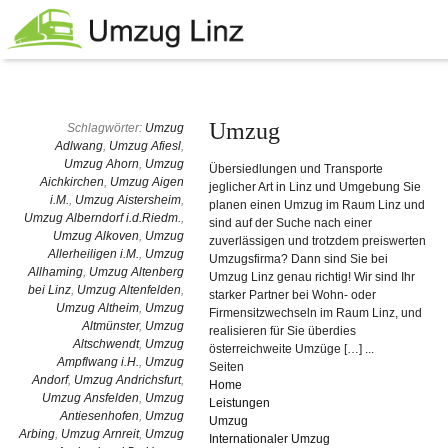
Umzug
Schlagwörter:
Umzug
Adlwang
,
Umzug Afiesl
,
Umzug Ahorn
,
Umzug
Übersiedlungen und Transporte
Aichkirchen
,
Umzug Aigen
jeglicher Art in Linz und Umgebung Sie
i.M.
,
Umzug Aistersheim
,
planen einen Umzug im Raum Linz und
Umzug Alberndorf i.d.Riedm.
,
sind auf der Suche nach einer
Umzug Alkoven
,
Umzug
zuverlässigen und trotzdem preiswerten
Allerheiligen i.M.
,
Umzug
Umzugsfirma? Dann sind Sie bei
Allhaming
,
Umzug Altenberg
Umzug Linz genau richtig! Wir sind Ihr
bei Linz
,
Umzug Altenfelden
,
starker Partner bei Wohn- oder
Umzug Altheim
,
Umzug
Firmensitzwechseln im Raum Linz, und
Altmünster
,
Umzug
realisieren für Sie überdies
Altschwendt
,
Umzug
österreichweite Umzüge […] ...
Ampflwang i.H.
,
Umzug
Seiten
Andorf
,
Umzug Andrichsfurt
,
Home
Umzug Ansfelden
,
Umzug
Leistungen
Antiesenhofen
,
Umzug
Umzug
Arbing
,
Umzug Arnreit
,
Umzug
Internationaler Umzug