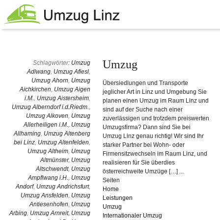
Umzug
Schlagwörter:
Umzug
Adlwang
,
Umzug Afiesl
,
Umzug Ahorn
,
Umzug
Übersiedlungen und Transporte
Aichkirchen
,
Umzug Aigen
jeglicher Art in Linz und Umgebung Sie
i.M.
,
Umzug Aistersheim
,
planen einen Umzug im Raum Linz und
Umzug Alberndorf i.d.Riedm.
,
sind auf der Suche nach einer
Umzug Alkoven
,
Umzug
zuverlässigen und trotzdem preiswerten
Allerheiligen i.M.
,
Umzug
Umzugsfirma? Dann sind Sie bei
Allhaming
,
Umzug Altenberg
Umzug Linz genau richtig! Wir sind Ihr
bei Linz
,
Umzug Altenfelden
,
starker Partner bei Wohn- oder
Umzug Altheim
,
Umzug
Firmensitzwechseln im Raum Linz, und
Altmünster
,
Umzug
realisieren für Sie überdies
Altschwendt
,
Umzug
österreichweite Umzüge […] ...
Ampflwang i.H.
,
Umzug
Seiten
Andorf
,
Umzug Andrichsfurt
,
Home
Umzug Ansfelden
,
Umzug
Leistungen
Antiesenhofen
,
Umzug
Umzug
Arbing
,
Umzug Arnreit
,
Umzug
Internationaler Umzug