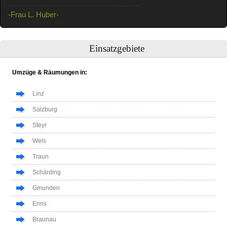
-Frau L. Huber-
Einsatzgebiete
Umzüge & Räumungen in:
Linz
Salzburg
Steyr
Wels
Traun
Schärding
Gmunden
Enns
Braunau