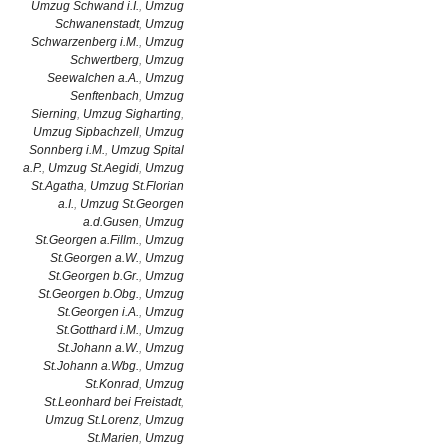
Umzug Schwand i.I.
,
Umzug
Schwanenstadt
,
Umzug
Schwarzenberg i.M.
,
Umzug
Schwertberg
,
Umzug
Seewalchen a.A.
,
Umzug
Senftenbach
,
Umzug
Sierning
,
Umzug Sigharting
,
Umzug Sipbachzell
,
Umzug
Sonnberg i.M.
,
Umzug Spital
a.P.
,
Umzug St.Aegidi
,
Umzug
St.Agatha
,
Umzug St.Florian
a.I.
,
Umzug St.Georgen
a.d.Gusen
,
Umzug
St.Georgen a.Fillm.
,
Umzug
St.Georgen a.W.
,
Umzug
St.Georgen b.Gr.
,
Umzug
St.Georgen b.Obg.
,
Umzug
St.Georgen i.A.
,
Umzug
St.Gotthard i.M.
,
Umzug
St.Johann a.W.
,
Umzug
St.Johann a.Wbg.
,
Umzug
St.Konrad
,
Umzug
St.Leonhard bei Freistadt
,
Umzug St.Lorenz
,
Umzug
St.Marien
,
Umzug