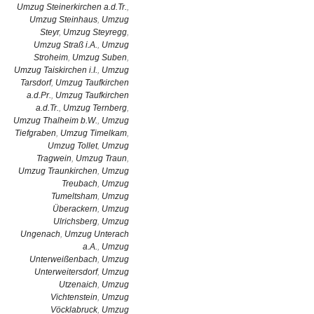
Umzug Steinerkirchen a.d.Tr.
,
Umzug Steinhaus
,
Umzug
Steyr
,
Umzug Steyregg
,
Umzug Straß i.A.
,
Umzug
Stroheim
,
Umzug Suben
,
Umzug Taiskirchen i.I.
,
Umzug
Tarsdorf
,
Umzug Taufkirchen
a.d.Pr.
,
Umzug Taufkirchen
a.d.Tr.
,
Umzug Ternberg
,
Umzug Thalheim b.W.
,
Umzug
Tiefgraben
,
Umzug Timelkam
,
Umzug Tollet
,
Umzug
Tragwein
,
Umzug Traun
,
Umzug Traunkirchen
,
Umzug
Treubach
,
Umzug
Tumeltsham
,
Umzug
Überackern
,
Umzug
Ulrichsberg
,
Umzug
Ungenach
,
Umzug Unterach
a.A.
,
Umzug
Unterweißenbach
,
Umzug
Unterweitersdorf
,
Umzug
Utzenaich
,
Umzug
Vichtenstein
,
Umzug
Vöcklabruck
,
Umzug