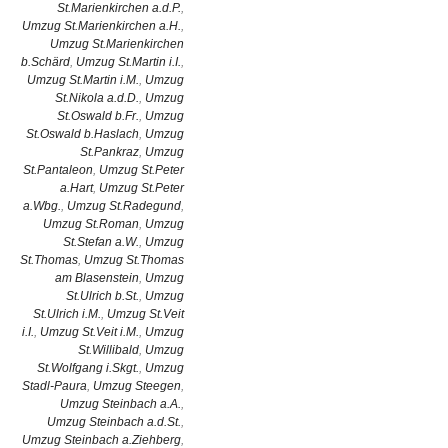
St.Marienkirchen a.d.P.
,
Umzug St.Marienkirchen a.H.
,
Umzug St.Marienkirchen
b.Schärd
,
Umzug St.Martin i.I.
,
Umzug St.Martin i.M.
,
Umzug
St.Nikola a.d.D.
,
Umzug
St.Oswald b.Fr.
,
Umzug
St.Oswald b.Haslach
,
Umzug
St.Pankraz
,
Umzug
St.Pantaleon
,
Umzug St.Peter
a.Hart
,
Umzug St.Peter
a.Wbg.
,
Umzug St.Radegund
,
Umzug St.Roman
,
Umzug
St.Stefan a.W.
,
Umzug
St.Thomas
,
Umzug St.Thomas
am Blasenstein
,
Umzug
St.Ulrich b.St.
,
Umzug
St.Ulrich i.M.
,
Umzug St.Veit
i.I.
,
Umzug St.Veit i.M.
,
Umzug
St.Willibald
,
Umzug
St.Wolfgang i.Skgt.
,
Umzug
Stadl-Paura
,
Umzug Steegen
,
Umzug Steinbach a.A.
,
Umzug Steinbach a.d.St.
,
Umzug Steinbach a.Ziehberg
,