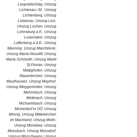
Leopoldschlag
,
Umzug
Lichtenau i.M.
,
Umzug
Lichtenberg
,
Umzug
Liebenau
,
Umzug Linz
,
Umzug Lochen
,
Umzug
Lohnsburg a.K.
,
Umzug
Losenstein
,
Umzug
Luftenberg a.d.D.
,
Umzug
Manning
,
Umzug Marchtrenk
,
Umzug Maria-Neustift
,
Umzug
Maria-Schmolln
,
Umzug Markt
St.Florian
,
Umzug
Mattighofen
,
Umzug
Mauerkirchen
,
Umzug
Mauthausen
,
Umzug Mayrhof
,
Umzug Meggenhofen
,
Umzug
Mehrnbach
,
Umzug
Mettmach
,
Umzug
Michaelnbach
,
Umzug
Micheldorf in OÖ
,
Umzug
Mining
,
Umzug Mitterkirchen
im Machland
,
Umzug Molln
,
Umzug Mondsee
,
Umzug
Moosbach
,
Umzug Moosdorf
,
Umzug Mörschwang
,
Umzug