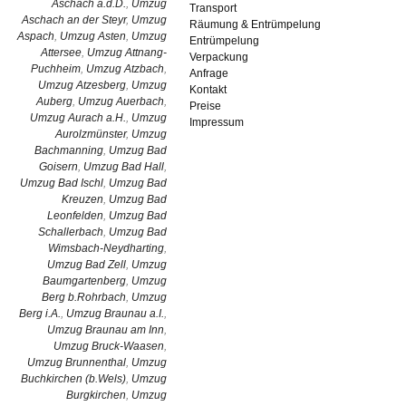
Aschach a.d.D.
,
Umzug
Transport
Aschach an der Steyr
,
Umzug
Räumung & Entrümpelung
Aspach
,
Umzug Asten
,
Umzug
Entrümpelung
Attersee
,
Umzug Attnang-
Verpackung
Puchheim
,
Umzug Atzbach
,
Anfrage
Umzug Atzesberg
,
Umzug
Kontakt
Auberg
,
Umzug Auerbach
,
Preise
Umzug Aurach a.H.
,
Umzug
Impressum
Aurolzmünster
,
Umzug
Bachmanning
,
Umzug Bad
Goisern
,
Umzug Bad Hall
,
Umzug Bad Ischl
,
Umzug Bad
Kreuzen
,
Umzug Bad
Leonfelden
,
Umzug Bad
Schallerbach
,
Umzug Bad
Wimsbach-Neydharting
,
Umzug Bad Zell
,
Umzug
Baumgartenberg
,
Umzug
Berg b.Rohrbach
,
Umzug
Berg i.A.
,
Umzug Braunau a.I.
,
Umzug Braunau am Inn
,
Umzug Bruck-Waasen
,
Umzug Brunnenthal
,
Umzug
Buchkirchen (b.Wels)
,
Umzug
Burgkirchen
,
Umzug