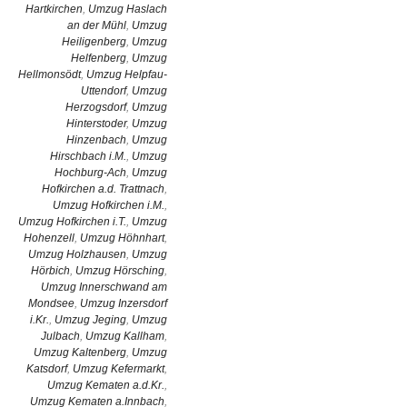
Hartkirchen
,
Umzug Haslach
an der Mühl
,
Umzug
Heiligenberg
,
Umzug
Helfenberg
,
Umzug
Hellmonsödt
,
Umzug Helpfau-
Uttendorf
,
Umzug
Herzogsdorf
,
Umzug
Hinterstoder
,
Umzug
Hinzenbach
,
Umzug
Hirschbach i.M.
,
Umzug
Hochburg-Ach
,
Umzug
Hofkirchen a.d. Trattnach
,
Umzug Hofkirchen i.M.
,
Umzug Hofkirchen i.T.
,
Umzug
Hohenzell
,
Umzug Höhnhart
,
Umzug Holzhausen
,
Umzug
Hörbich
,
Umzug Hörsching
,
Umzug Innerschwand am
Mondsee
,
Umzug Inzersdorf
i.Kr.
,
Umzug Jeging
,
Umzug
Julbach
,
Umzug Kallham
,
Umzug Kaltenberg
,
Umzug
Katsdorf
,
Umzug Kefermarkt
,
Umzug Kematen a.d.Kr.
,
Umzug Kematen a.Innbach
,