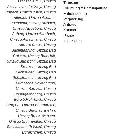
Aschach a.d.D.
,
Umzug
Transport
Aschach an der Steyr
,
Umzug
Räumung & Entrümpelung
Aspach
,
Umzug Asten
,
Umzug
Entrümpelung
Attersee
,
Umzug Attnang-
Verpackung
Puchheim
,
Umzug Atzbach
,
Anfrage
Umzug Atzesberg
,
Umzug
Kontakt
Auberg
,
Umzug Auerbach
,
Preise
Umzug Aurach a.H.
,
Umzug
Impressum
Aurolzmünster
,
Umzug
Bachmanning
,
Umzug Bad
Goisern
,
Umzug Bad Hall
,
Umzug Bad Ischl
,
Umzug Bad
Kreuzen
,
Umzug Bad
Leonfelden
,
Umzug Bad
Schallerbach
,
Umzug Bad
Wimsbach-Neydharting
,
Umzug Bad Zell
,
Umzug
Baumgartenberg
,
Umzug
Berg b.Rohrbach
,
Umzug
Berg i.A.
,
Umzug Braunau a.I.
,
Umzug Braunau am Inn
,
Umzug Bruck-Waasen
,
Umzug Brunnenthal
,
Umzug
Buchkirchen (b.Wels)
,
Umzug
Burgkirchen
,
Umzug