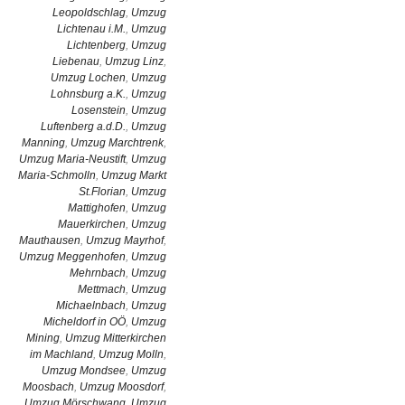
Leopoldschlag
,
Umzug
Lichtenau i.M.
,
Umzug
Lichtenberg
,
Umzug
Liebenau
,
Umzug Linz
,
Umzug Lochen
,
Umzug
Lohnsburg a.K.
,
Umzug
Losenstein
,
Umzug
Luftenberg a.d.D.
,
Umzug
Manning
,
Umzug Marchtrenk
,
Umzug Maria-Neustift
,
Umzug
Maria-Schmolln
,
Umzug Markt
St.Florian
,
Umzug
Mattighofen
,
Umzug
Mauerkirchen
,
Umzug
Mauthausen
,
Umzug Mayrhof
,
Umzug Meggenhofen
,
Umzug
Mehrnbach
,
Umzug
Mettmach
,
Umzug
Michaelnbach
,
Umzug
Micheldorf in OÖ
,
Umzug
Mining
,
Umzug Mitterkirchen
im Machland
,
Umzug Molln
,
Umzug Mondsee
,
Umzug
Moosbach
,
Umzug Moosdorf
,
Umzug Mörschwang
,
Umzug