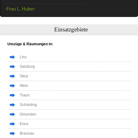
-Frau L. Huber-
Einsatzgebiete
Umzüge & Räumungen in:
Linz
Salzburg
Steyr
Wels
Traun
Schärding
Gmunden
Enns
Braunau