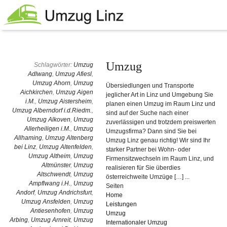
Umzug
Schlagwörter:
Umzug
Adlwang
,
Umzug Afiesl
,
Umzug Ahorn
,
Umzug
Übersiedlungen und Transporte
Aichkirchen
,
Umzug Aigen
jeglicher Art in Linz und Umgebung Sie
i.M.
,
Umzug Aistersheim
,
planen einen Umzug im Raum Linz und
Umzug Alberndorf i.d.Riedm.
,
sind auf der Suche nach einer
Umzug Alkoven
,
Umzug
zuverlässigen und trotzdem preiswerten
Allerheiligen i.M.
,
Umzug
Umzugsfirma? Dann sind Sie bei
Allhaming
,
Umzug Altenberg
Umzug Linz genau richtig! Wir sind Ihr
bei Linz
,
Umzug Altenfelden
,
starker Partner bei Wohn- oder
Umzug Altheim
,
Umzug
Firmensitzwechseln im Raum Linz, und
Altmünster
,
Umzug
realisieren für Sie überdies
Altschwendt
,
Umzug
österreichweite Umzüge […] ...
Ampflwang i.H.
,
Umzug
Seiten
Andorf
,
Umzug Andrichsfurt
,
Home
Umzug Ansfelden
,
Umzug
Leistungen
Antiesenhofen
,
Umzug
Umzug
Arbing
,
Umzug Arnreit
,
Umzug
Internationaler Umzug