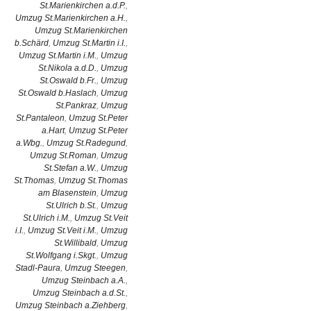
St.Marienkirchen a.d.P.
,
Umzug St.Marienkirchen a.H.
,
Umzug St.Marienkirchen
b.Schärd
,
Umzug St.Martin i.I.
,
Umzug St.Martin i.M.
,
Umzug
St.Nikola a.d.D.
,
Umzug
St.Oswald b.Fr.
,
Umzug
St.Oswald b.Haslach
,
Umzug
St.Pankraz
,
Umzug
St.Pantaleon
,
Umzug St.Peter
a.Hart
,
Umzug St.Peter
a.Wbg.
,
Umzug St.Radegund
,
Umzug St.Roman
,
Umzug
St.Stefan a.W.
,
Umzug
St.Thomas
,
Umzug St.Thomas
am Blasenstein
,
Umzug
St.Ulrich b.St.
,
Umzug
St.Ulrich i.M.
,
Umzug St.Veit
i.I.
,
Umzug St.Veit i.M.
,
Umzug
St.Willibald
,
Umzug
St.Wolfgang i.Skgt.
,
Umzug
Stadl-Paura
,
Umzug Steegen
,
Umzug Steinbach a.A.
,
Umzug Steinbach a.d.St.
,
Umzug Steinbach a.Ziehberg
,