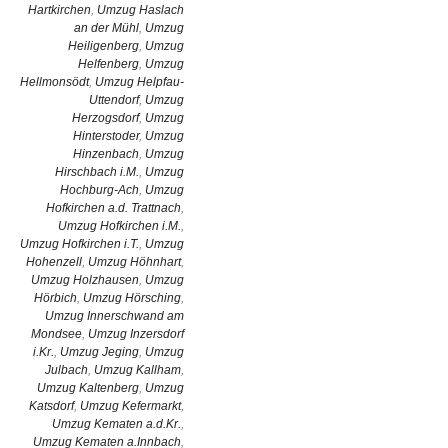
Hartkirchen
,
Umzug Haslach
an der Mühl
,
Umzug
Heiligenberg
,
Umzug
Helfenberg
,
Umzug
Hellmonsödt
,
Umzug Helpfau-
Uttendorf
,
Umzug
Herzogsdorf
,
Umzug
Hinterstoder
,
Umzug
Hinzenbach
,
Umzug
Hirschbach i.M.
,
Umzug
Hochburg-Ach
,
Umzug
Hofkirchen a.d. Trattnach
,
Umzug Hofkirchen i.M.
,
Umzug Hofkirchen i.T.
,
Umzug
Hohenzell
,
Umzug Höhnhart
,
Umzug Holzhausen
,
Umzug
Hörbich
,
Umzug Hörsching
,
Umzug Innerschwand am
Mondsee
,
Umzug Inzersdorf
i.Kr.
,
Umzug Jeging
,
Umzug
Julbach
,
Umzug Kallham
,
Umzug Kaltenberg
,
Umzug
Katsdorf
,
Umzug Kefermarkt
,
Umzug Kematen a.d.Kr.
,
Umzug Kematen a.Innbach
,