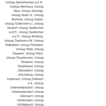
Umzug Steinerkirchen a.d.Tr.
,
Umzug Steinhaus
,
Umzug
Steyr
,
Umzug Steyregg
,
Umzug Straß i.A.
,
Umzug
Stroheim
,
Umzug Suben
,
Umzug Taiskirchen i.I.
,
Umzug
Tarsdorf
,
Umzug Taufkirchen
a.d.Pr.
,
Umzug Taufkirchen
a.d.Tr.
,
Umzug Ternberg
,
Umzug Thalheim b.W.
,
Umzug
Tiefgraben
,
Umzug Timelkam
,
Umzug Tollet
,
Umzug
Tragwein
,
Umzug Traun
,
Umzug Traunkirchen
,
Umzug
Treubach
,
Umzug
Tumeltsham
,
Umzug
Überackern
,
Umzug
Ulrichsberg
,
Umzug
Ungenach
,
Umzug Unterach
a.A.
,
Umzug
Unterweißenbach
,
Umzug
Unterweitersdorf
,
Umzug
Utzenaich
,
Umzug
Vichtenstein
,
Umzug
Vöcklabruck
,
Umzug