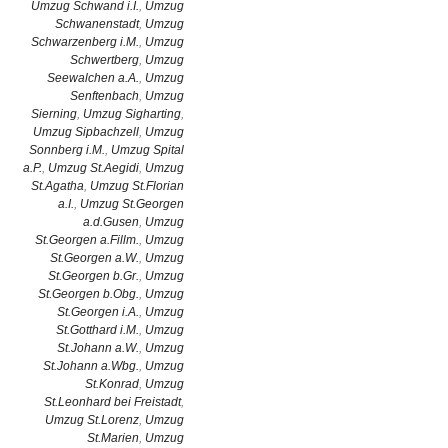
Umzug Schwand i.I.
,
Umzug
Schwanenstadt
,
Umzug
Schwarzenberg i.M.
,
Umzug
Schwertberg
,
Umzug
Seewalchen a.A.
,
Umzug
Senftenbach
,
Umzug
Sierning
,
Umzug Sigharting
,
Umzug Sipbachzell
,
Umzug
Sonnberg i.M.
,
Umzug Spital
a.P.
,
Umzug St.Aegidi
,
Umzug
St.Agatha
,
Umzug St.Florian
a.I.
,
Umzug St.Georgen
a.d.Gusen
,
Umzug
St.Georgen a.Fillm.
,
Umzug
St.Georgen a.W.
,
Umzug
St.Georgen b.Gr.
,
Umzug
St.Georgen b.Obg.
,
Umzug
St.Georgen i.A.
,
Umzug
St.Gotthard i.M.
,
Umzug
St.Johann a.W.
,
Umzug
St.Johann a.Wbg.
,
Umzug
St.Konrad
,
Umzug
St.Leonhard bei Freistadt
,
Umzug St.Lorenz
,
Umzug
St.Marien
,
Umzug