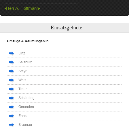
-Herr A. Hoffmann-
Einsatzgebiete
Umzüge & Räumungen in:
Linz
Salzburg
Steyr
Wels
Traun
Schärding
Gmunden
Enns
Braunau