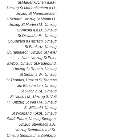
St.Marienkirchen a.d.P.
,
Umzug St.Marienkirchen a.H.
,
Umzug St.Marienkirchen
b.Schärd
,
Umzug St.Martin i.I.
,
Umzug St.Martin i.M.
,
Umzug
St.Nikola a.d.D.
,
Umzug
St.Oswald b.Fr.
,
Umzug
St.Oswald b.Haslach
,
Umzug
St.Pankraz
,
Umzug
St.Pantaleon
,
Umzug St.Peter
a.Hart
,
Umzug St.Peter
a.Wbg.
,
Umzug St.Radegund
,
Umzug St.Roman
,
Umzug
St.Stefan a.W.
,
Umzug
St.Thomas
,
Umzug St.Thomas
am Blasenstein
,
Umzug
St.Ulrich b.St.
,
Umzug
St.Ulrich i.M.
,
Umzug St.Veit
i.I.
,
Umzug St.Veit i.M.
,
Umzug
St.Willibald
,
Umzug
St.Wolfgang i.Skgt.
,
Umzug
Stadl-Paura
,
Umzug Steegen
,
Umzug Steinbach a.A.
,
Umzug Steinbach a.d.St.
,
Umzug Steinbach a.Ziehberg
,