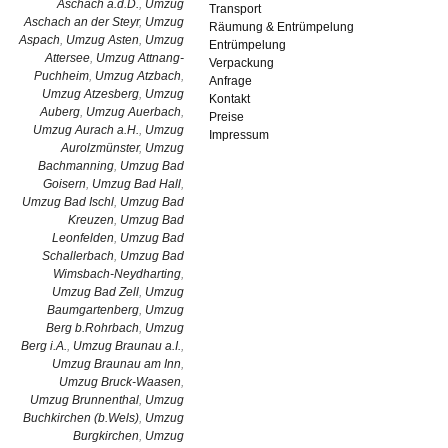
Aschach a.d.D.
,
Umzug
Transport
Aschach an der Steyr
,
Umzug
Räumung & Entrümpelung
Aspach
,
Umzug Asten
,
Umzug
Entrümpelung
Attersee
,
Umzug Attnang-
Verpackung
Puchheim
,
Umzug Atzbach
,
Anfrage
Umzug Atzesberg
,
Umzug
Kontakt
Auberg
,
Umzug Auerbach
,
Preise
Umzug Aurach a.H.
,
Umzug
Impressum
Aurolzmünster
,
Umzug
Bachmanning
,
Umzug Bad
Goisern
,
Umzug Bad Hall
,
Umzug Bad Ischl
,
Umzug Bad
Kreuzen
,
Umzug Bad
Leonfelden
,
Umzug Bad
Schallerbach
,
Umzug Bad
Wimsbach-Neydharting
,
Umzug Bad Zell
,
Umzug
Baumgartenberg
,
Umzug
Berg b.Rohrbach
,
Umzug
Berg i.A.
,
Umzug Braunau a.I.
,
Umzug Braunau am Inn
,
Umzug Bruck-Waasen
,
Umzug Brunnenthal
,
Umzug
Buchkirchen (b.Wels)
,
Umzug
Burgkirchen
,
Umzug