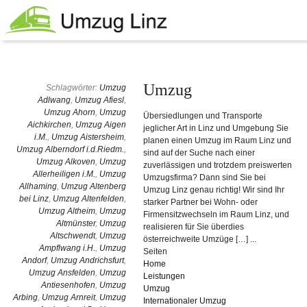
Umzug
Schlagwörter:
Umzug
Adlwang
,
Umzug Afiesl
,
Umzug Ahorn
,
Umzug
Übersiedlungen und Transporte
Aichkirchen
,
Umzug Aigen
jeglicher Art in Linz und Umgebung Sie
i.M.
,
Umzug Aistersheim
,
planen einen Umzug im Raum Linz und
Umzug Alberndorf i.d.Riedm.
,
sind auf der Suche nach einer
Umzug Alkoven
,
Umzug
zuverlässigen und trotzdem preiswerten
Allerheiligen i.M.
,
Umzug
Umzugsfirma? Dann sind Sie bei
Allhaming
,
Umzug Altenberg
Umzug Linz genau richtig! Wir sind Ihr
bei Linz
,
Umzug Altenfelden
,
starker Partner bei Wohn- oder
Umzug Altheim
,
Umzug
Firmensitzwechseln im Raum Linz, und
Altmünster
,
Umzug
realisieren für Sie überdies
Altschwendt
,
Umzug
österreichweite Umzüge […] ...
Ampflwang i.H.
,
Umzug
Seiten
Andorf
,
Umzug Andrichsfurt
,
Home
Umzug Ansfelden
,
Umzug
Leistungen
Antiesenhofen
,
Umzug
Umzug
Arbing
,
Umzug Arnreit
,
Umzug
Internationaler Umzug