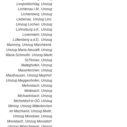
Leopoldschlag
,
Umzug
Lichtenau i.M.
,
Umzug
Lichtenberg
,
Umzug
Liebenau
,
Umzug Linz
,
Umzug Lochen
,
Umzug
Lohnsburg a.K.
,
Umzug
Losenstein
,
Umzug
Luftenberg a.d.D.
,
Umzug
Manning
,
Umzug Marchtrenk
,
Umzug Maria-Neustift
,
Umzug
Maria-Schmolln
,
Umzug Markt
St.Florian
,
Umzug
Mattighofen
,
Umzug
Mauerkirchen
,
Umzug
Mauthausen
,
Umzug Mayrhof
,
Umzug Meggenhofen
,
Umzug
Mehrnbach
,
Umzug
Mettmach
,
Umzug
Michaelnbach
,
Umzug
Micheldorf in OÖ
,
Umzug
Mining
,
Umzug Mitterkirchen
im Machland
,
Umzug Molln
,
Umzug Mondsee
,
Umzug
Moosbach
,
Umzug Moosdorf
,
Umzug Mörschwang
,
Umzug