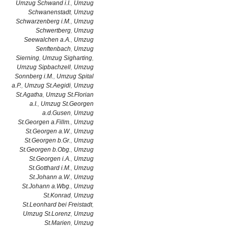
Umzug Schwand i.I.
,
Umzug
Schwanenstadt
,
Umzug
Schwarzenberg i.M.
,
Umzug
Schwertberg
,
Umzug
Seewalchen a.A.
,
Umzug
Senftenbach
,
Umzug
Sierning
,
Umzug Sigharting
,
Umzug Sipbachzell
,
Umzug
Sonnberg i.M.
,
Umzug Spital
a.P.
,
Umzug St.Aegidi
,
Umzug
St.Agatha
,
Umzug St.Florian
a.I.
,
Umzug St.Georgen
a.d.Gusen
,
Umzug
St.Georgen a.Fillm.
,
Umzug
St.Georgen a.W.
,
Umzug
St.Georgen b.Gr.
,
Umzug
St.Georgen b.Obg.
,
Umzug
St.Georgen i.A.
,
Umzug
St.Gotthard i.M.
,
Umzug
St.Johann a.W.
,
Umzug
St.Johann a.Wbg.
,
Umzug
St.Konrad
,
Umzug
St.Leonhard bei Freistadt
,
Umzug St.Lorenz
,
Umzug
St.Marien
,
Umzug