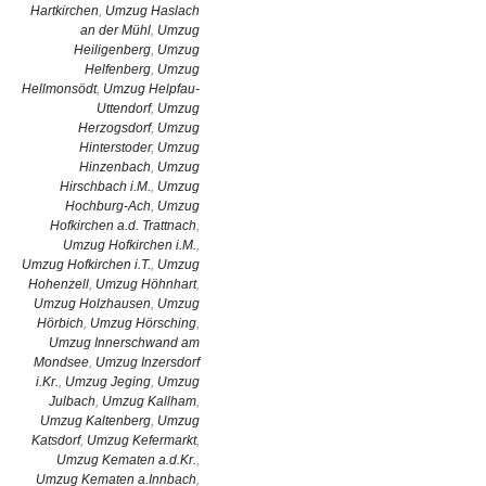
Hartkirchen
,
Umzug Haslach
an der Mühl
,
Umzug
Heiligenberg
,
Umzug
Helfenberg
,
Umzug
Hellmonsödt
,
Umzug Helpfau-
Uttendorf
,
Umzug
Herzogsdorf
,
Umzug
Hinterstoder
,
Umzug
Hinzenbach
,
Umzug
Hirschbach i.M.
,
Umzug
Hochburg-Ach
,
Umzug
Hofkirchen a.d. Trattnach
,
Umzug Hofkirchen i.M.
,
Umzug Hofkirchen i.T.
,
Umzug
Hohenzell
,
Umzug Höhnhart
,
Umzug Holzhausen
,
Umzug
Hörbich
,
Umzug Hörsching
,
Umzug Innerschwand am
Mondsee
,
Umzug Inzersdorf
i.Kr.
,
Umzug Jeging
,
Umzug
Julbach
,
Umzug Kallham
,
Umzug Kaltenberg
,
Umzug
Katsdorf
,
Umzug Kefermarkt
,
Umzug Kematen a.d.Kr.
,
Umzug Kematen a.Innbach
,