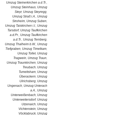
Umzug Steinerkirchen a.d.Tr.
,
Umzug Steinhaus
,
Umzug
Steyr
,
Umzug Steyregg
,
Umzug Straß i.A.
,
Umzug
Stroheim
,
Umzug Suben
,
Umzug Taiskirchen i.I.
,
Umzug
Tarsdorf
,
Umzug Taufkirchen
a.d.Pr.
,
Umzug Taufkirchen
a.d.Tr.
,
Umzug Ternberg
,
Umzug Thalheim b.W.
,
Umzug
Tiefgraben
,
Umzug Timelkam
,
Umzug Tollet
,
Umzug
Tragwein
,
Umzug Traun
,
Umzug Traunkirchen
,
Umzug
Treubach
,
Umzug
Tumeltsham
,
Umzug
Überackern
,
Umzug
Ulrichsberg
,
Umzug
Ungenach
,
Umzug Unterach
a.A.
,
Umzug
Unterweißenbach
,
Umzug
Unterweitersdorf
,
Umzug
Utzenaich
,
Umzug
Vichtenstein
,
Umzug
Vöcklabruck
,
Umzug