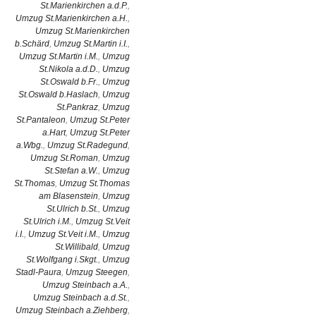
St.Marienkirchen a.d.P.
,
Umzug St.Marienkirchen a.H.
,
Umzug St.Marienkirchen
b.Schärd
,
Umzug St.Martin i.I.
,
Umzug St.Martin i.M.
,
Umzug
St.Nikola a.d.D.
,
Umzug
St.Oswald b.Fr.
,
Umzug
St.Oswald b.Haslach
,
Umzug
St.Pankraz
,
Umzug
St.Pantaleon
,
Umzug St.Peter
a.Hart
,
Umzug St.Peter
a.Wbg.
,
Umzug St.Radegund
,
Umzug St.Roman
,
Umzug
St.Stefan a.W.
,
Umzug
St.Thomas
,
Umzug St.Thomas
am Blasenstein
,
Umzug
St.Ulrich b.St.
,
Umzug
St.Ulrich i.M.
,
Umzug St.Veit
i.I.
,
Umzug St.Veit i.M.
,
Umzug
St.Willibald
,
Umzug
St.Wolfgang i.Skgt.
,
Umzug
Stadl-Paura
,
Umzug Steegen
,
Umzug Steinbach a.A.
,
Umzug Steinbach a.d.St.
,
Umzug Steinbach a.Ziehberg
,