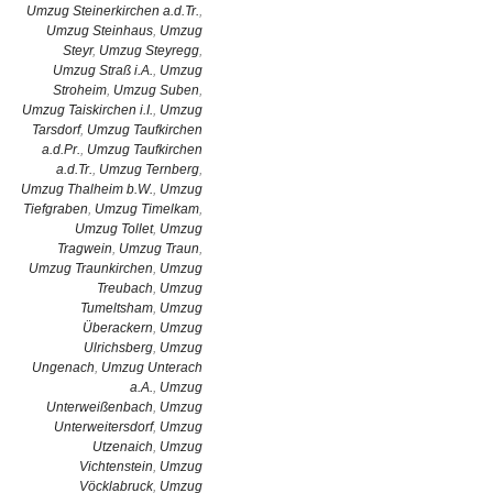
Umzug Steinerkirchen a.d.Tr.
,
Umzug Steinhaus
,
Umzug
Steyr
,
Umzug Steyregg
,
Umzug Straß i.A.
,
Umzug
Stroheim
,
Umzug Suben
,
Umzug Taiskirchen i.I.
,
Umzug
Tarsdorf
,
Umzug Taufkirchen
a.d.Pr.
,
Umzug Taufkirchen
a.d.Tr.
,
Umzug Ternberg
,
Umzug Thalheim b.W.
,
Umzug
Tiefgraben
,
Umzug Timelkam
,
Umzug Tollet
,
Umzug
Tragwein
,
Umzug Traun
,
Umzug Traunkirchen
,
Umzug
Treubach
,
Umzug
Tumeltsham
,
Umzug
Überackern
,
Umzug
Ulrichsberg
,
Umzug
Ungenach
,
Umzug Unterach
a.A.
,
Umzug
Unterweißenbach
,
Umzug
Unterweitersdorf
,
Umzug
Utzenaich
,
Umzug
Vichtenstein
,
Umzug
Vöcklabruck
,
Umzug