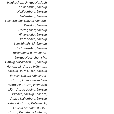
Hartkirchen
,
Umzug Haslach
an der Mühl
,
Umzug
Heiligenberg
,
Umzug
Helfenberg
,
Umzug
Hellmonsödt
,
Umzug Helpfau-
Uttendorf
,
Umzug
Herzogsdorf
,
Umzug
Hinterstoder
,
Umzug
Hinzenbach
,
Umzug
Hirschbach i.M.
,
Umzug
Hochburg-Ach
,
Umzug
Hofkirchen a.d. Trattnach
,
Umzug Hofkirchen i.M.
,
Umzug Hofkirchen i.T.
,
Umzug
Hohenzell
,
Umzug Höhnhart
,
Umzug Holzhausen
,
Umzug
Hörbich
,
Umzug Hörsching
,
Umzug Innerschwand am
Mondsee
,
Umzug Inzersdorf
i.Kr.
,
Umzug Jeging
,
Umzug
Julbach
,
Umzug Kallham
,
Umzug Kaltenberg
,
Umzug
Katsdorf
,
Umzug Kefermarkt
,
Umzug Kematen a.d.Kr.
,
Umzug Kematen a.Innbach
,