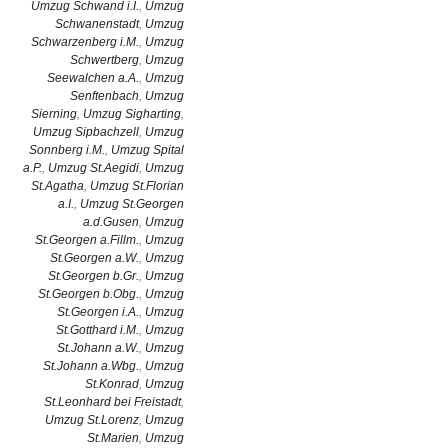
Umzug Schwand i.I.
,
Umzug
Schwanenstadt
,
Umzug
Schwarzenberg i.M.
,
Umzug
Schwertberg
,
Umzug
Seewalchen a.A.
,
Umzug
Senftenbach
,
Umzug
Sierning
,
Umzug Sigharting
,
Umzug Sipbachzell
,
Umzug
Sonnberg i.M.
,
Umzug Spital
a.P.
,
Umzug St.Aegidi
,
Umzug
St.Agatha
,
Umzug St.Florian
a.I.
,
Umzug St.Georgen
a.d.Gusen
,
Umzug
St.Georgen a.Fillm.
,
Umzug
St.Georgen a.W.
,
Umzug
St.Georgen b.Gr.
,
Umzug
St.Georgen b.Obg.
,
Umzug
St.Georgen i.A.
,
Umzug
St.Gotthard i.M.
,
Umzug
St.Johann a.W.
,
Umzug
St.Johann a.Wbg.
,
Umzug
St.Konrad
,
Umzug
St.Leonhard bei Freistadt
,
Umzug St.Lorenz
,
Umzug
St.Marien
,
Umzug