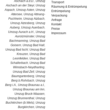
Aschach a.d.D.
,
Umzug
Transport
Aschach an der Steyr
,
Umzug
Räumung & Entrümpelung
Aspach
,
Umzug Asten
,
Umzug
Entrümpelung
Attersee
,
Umzug Attnang-
Verpackung
Puchheim
,
Umzug Atzbach
,
Anfrage
Umzug Atzesberg
,
Umzug
Kontakt
Auberg
,
Umzug Auerbach
,
Preise
Umzug Aurach a.H.
,
Umzug
Impressum
Aurolzmünster
,
Umzug
Bachmanning
,
Umzug Bad
Goisern
,
Umzug Bad Hall
,
Umzug Bad Ischl
,
Umzug Bad
Kreuzen
,
Umzug Bad
Leonfelden
,
Umzug Bad
Schallerbach
,
Umzug Bad
Wimsbach-Neydharting
,
Umzug Bad Zell
,
Umzug
Baumgartenberg
,
Umzug
Berg b.Rohrbach
,
Umzug
Berg i.A.
,
Umzug Braunau a.I.
,
Umzug Braunau am Inn
,
Umzug Bruck-Waasen
,
Umzug Brunnenthal
,
Umzug
Buchkirchen (b.Wels)
,
Umzug
Burgkirchen
,
Umzug