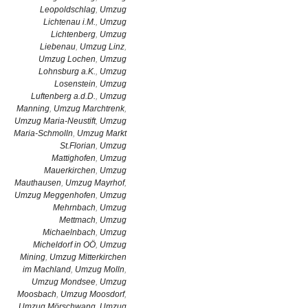
Leopoldschlag
,
Umzug
Lichtenau i.M.
,
Umzug
Lichtenberg
,
Umzug
Liebenau
,
Umzug Linz
,
Umzug Lochen
,
Umzug
Lohnsburg a.K.
,
Umzug
Losenstein
,
Umzug
Luftenberg a.d.D.
,
Umzug
Manning
,
Umzug Marchtrenk
,
Umzug Maria-Neustift
,
Umzug
Maria-Schmolln
,
Umzug Markt
St.Florian
,
Umzug
Mattighofen
,
Umzug
Mauerkirchen
,
Umzug
Mauthausen
,
Umzug Mayrhof
,
Umzug Meggenhofen
,
Umzug
Mehrnbach
,
Umzug
Mettmach
,
Umzug
Michaelnbach
,
Umzug
Micheldorf in OÖ
,
Umzug
Mining
,
Umzug Mitterkirchen
im Machland
,
Umzug Molln
,
Umzug Mondsee
,
Umzug
Moosbach
,
Umzug Moosdorf
,
Umzug Mörschwang
,
Umzug