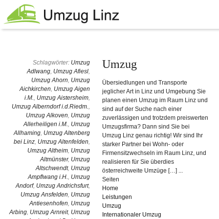
Umzug
Schlagwörter:
Umzug
Adlwang
,
Umzug Afiesl
,
Umzug Ahorn
,
Umzug
Übersiedlungen und Transporte
Aichkirchen
,
Umzug Aigen
jeglicher Art in Linz und Umgebung Sie
i.M.
,
Umzug Aistersheim
,
planen einen Umzug im Raum Linz und
Umzug Alberndorf i.d.Riedm.
,
sind auf der Suche nach einer
Umzug Alkoven
,
Umzug
zuverlässigen und trotzdem preiswerten
Allerheiligen i.M.
,
Umzug
Umzugsfirma? Dann sind Sie bei
Allhaming
,
Umzug Altenberg
Umzug Linz genau richtig! Wir sind Ihr
bei Linz
,
Umzug Altenfelden
,
starker Partner bei Wohn- oder
Umzug Altheim
,
Umzug
Firmensitzwechseln im Raum Linz, und
Altmünster
,
Umzug
realisieren für Sie überdies
Altschwendt
,
Umzug
österreichweite Umzüge […] ...
Ampflwang i.H.
,
Umzug
Seiten
Andorf
,
Umzug Andrichsfurt
,
Home
Umzug Ansfelden
,
Umzug
Leistungen
Antiesenhofen
,
Umzug
Umzug
Arbing
,
Umzug Arnreit
,
Umzug
Internationaler Umzug