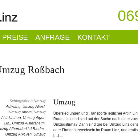
06
PREISE
ANFRAGE
KONTAKT
Umzug Roßbach
Umzug
Schlagwörter:
Umzug
Adlwang
,
Umzug Afiesl
,
Umzug Ahorn
,
Umzug
Übersiedlungen und Transporte jeglicher Art in 
Aichkirchen
,
Umzug Aigen
Raum Linz und sind auf der Suche nach einer zuve
i.M.
,
Umzug Aistersheim
,
Umzugsfirma? Dann sind Sie bei Umzug Linz genau r
zug Alberndorf i.d.Riedm.
,
oder Firmensitzwechseln im Raum Linz, und realis
Umzug Alkoven
,
Umzug
[…] ...