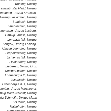
Kopfing
,
Umzug
remsmünster Markt
,
Umzug
englbach
,
Umzug Kronstorf
,
Umzug Laakirchen
,
Umzug
Lambach
,
Umzug
Lambrechten
,
Umzug
ngenstein
,
Umzug Lasberg
,
Umzug Laussa
,
Umzug
Lembach i.M.
,
Umzug
Lengau
,
Umzug Lenzing
,
Umzug Leonding
,
Umzug
Leopoldschlag
,
Umzug
Lichtenau i.M.
,
Umzug
Lichtenberg
,
Umzug
Liebenau
,
Umzug Linz
,
Umzug Lochen
,
Umzug
Lohnsburg a.K.
,
Umzug
Losenstein
,
Umzug
Luftenberg a.d.D.
,
Umzug
anning
,
Umzug Marchtrenk
,
zug Maria-Neustift
,
Umzug
ria-Schmolln
,
Umzug Markt
St.Florian
,
Umzug
Mattighofen
,
Umzug
Mauerkirchen
,
Umzug