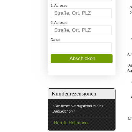
1. Adresse
A
b
2. Adresse
Datum
Ar
As
As
Kundenrezensionen
" Die beste Umzugsfirma in Linz!
Dankeschön."
Um
-Herr A. Hoffmann-