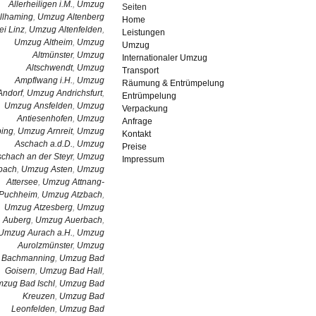
Allerheiligen i.M.
,
Umzug
Seiten
llhaming
,
Umzug Altenberg
Home
ei Linz
,
Umzug Altenfelden
,
Leistungen
Umzug Altheim
,
Umzug
Umzug
Altmünster
,
Umzug
Internationaler Umzug
Altschwendt
,
Umzug
Transport
Ampflwang i.H.
,
Umzug
Räumung & Entrümpelung
Andorf
,
Umzug Andrichsfurt
,
Entrümpelung
Umzug Ansfelden
,
Umzug
Verpackung
Antiesenhofen
,
Umzug
Anfrage
bing
,
Umzug Arnreit
,
Umzug
Kontakt
Aschach a.d.D.
,
Umzug
Preise
chach an der Steyr
,
Umzug
Impressum
pach
,
Umzug Asten
,
Umzug
Attersee
,
Umzug Attnang-
Puchheim
,
Umzug Atzbach
,
Umzug Atzesberg
,
Umzug
Auberg
,
Umzug Auerbach
,
Umzug Aurach a.H.
,
Umzug
Aurolzmünster
,
Umzug
Bachmanning
,
Umzug Bad
Goisern
,
Umzug Bad Hall
,
zug Bad Ischl
,
Umzug Bad
Kreuzen
,
Umzug Bad
Leonfelden
,
Umzug Bad