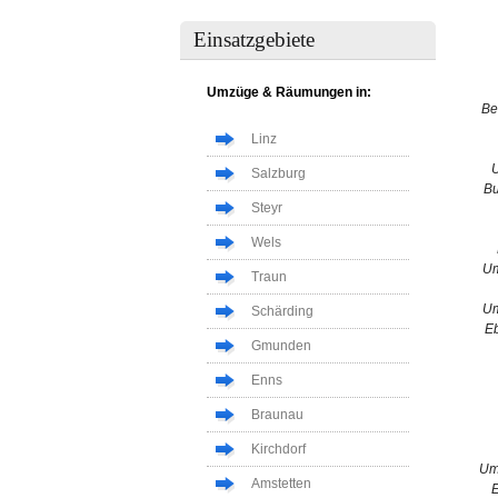
Einsatzgebiete
Umzüge & Räumungen in:
Be
Linz
Salzburg
Bu
Steyr
Wels
Um
Traun
Um
Schärding
Eb
Gmunden
Enns
Braunau
Kirchdorf
Um
Amstetten
E