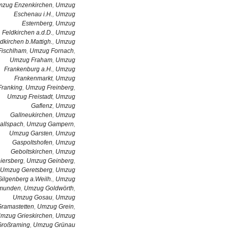
zug Enzenkirchen
,
Umzug
Eschenau i.H.
,
Umzug
Esternberg
,
Umzug
Feldkirchen a.d.D.
,
Umzug
dkirchen b.Mattigh.
,
Umzug
Fischlham
,
Umzug Fornach
,
Umzug Fraham
,
Umzug
Frankenburg a.H.
,
Umzug
Frankenmarkt
,
Umzug
Franking
,
Umzug Freinberg
,
Umzug Freistadt
,
Umzug
Gaflenz
,
Umzug
Gallneukirchen
,
Umzug
allspach
,
Umzug Gampern
,
Umzug Garsten
,
Umzug
Gaspoltshofen
,
Umzug
Geboltskirchen
,
Umzug
iersberg
,
Umzug Geinberg
,
Umzug Geretsberg
,
Umzug
Gilgenberg a.Weilh.
,
Umzug
munden
,
Umzug Goldwörth
,
Umzug Gosau
,
Umzug
Gramastetten
,
Umzug Grein
,
mzug Grieskirchen
,
Umzug
Großraming
,
Umzug Grünau