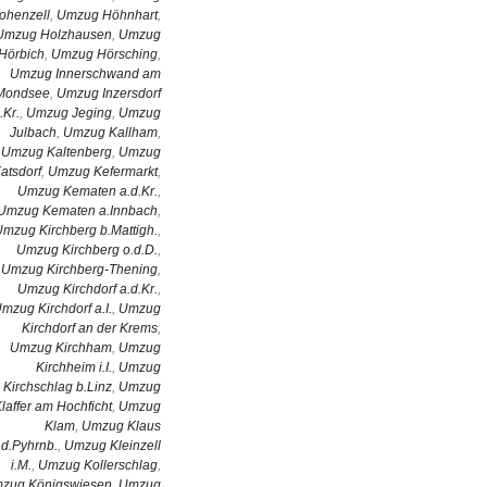
ohenzell
,
Umzug Höhnhart
,
Umzug Holzhausen
,
Umzug
Hörbich
,
Umzug Hörsching
,
Umzug Innerschwand am
Mondsee
,
Umzug Inzersdorf
i.Kr.
,
Umzug Jeging
,
Umzug
Julbach
,
Umzug Kallham
,
Umzug Kaltenberg
,
Umzug
atsdorf
,
Umzug Kefermarkt
,
Umzug Kematen a.d.Kr.
,
Umzug Kematen a.Innbach
,
mzug Kirchberg b.Mattigh.
,
Umzug Kirchberg o.d.D.
,
Umzug Kirchberg-Thening
,
Umzug Kirchdorf a.d.Kr.
,
mzug Kirchdorf a.I.
,
Umzug
Kirchdorf an der Krems
,
Umzug Kirchham
,
Umzug
Kirchheim i.I.
,
Umzug
Kirchschlag b.Linz
,
Umzug
laffer am Hochficht
,
Umzug
Klam
,
Umzug Klaus
.d.Pyhrnb.
,
Umzug Kleinzell
i.M.
,
Umzug Kollerschlag
,
zug Königswiesen
,
Umzug