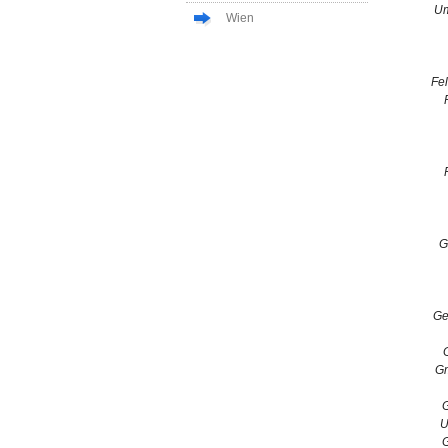
Um
Wien
Fel
G
Ge
G
U