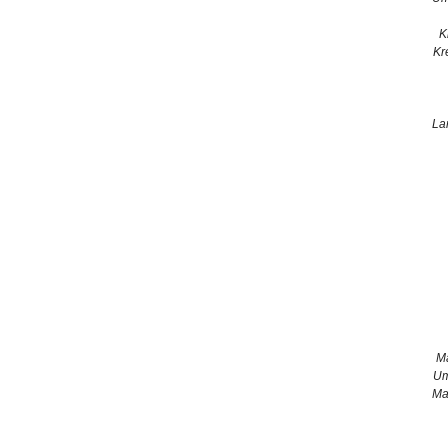
K
Kr
La
M
Um
Ma