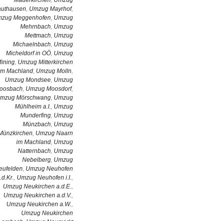
uthausen
,
Umzug Mayrhof
,
zug Meggenhofen
,
Umzug
Mehrnbach
,
Umzug
Mettmach
,
Umzug
Michaelnbach
,
Umzug
Micheldorf in OÖ
,
Umzug
ining
,
Umzug Mitterkirchen
im Machland
,
Umzug Molln
,
Umzug Mondsee
,
Umzug
oosbach
,
Umzug Moosdorf
,
mzug Mörschwang
,
Umzug
Mühlheim a.I.
,
Umzug
Munderfing
,
Umzug
Münzbach
,
Umzug
Münzkirchen
,
Umzug Naarn
im Machland
,
Umzug
Natternbach
,
Umzug
Nebelberg
,
Umzug
eufelden
,
Umzug Neuhofen
.d.Kr.
,
Umzug Neuhofen i.I.
,
Umzug Neukirchen a.d.E.
,
Umzug Neukirchen a.d.V.
,
Umzug Neukirchen a.W.
,
Umzug Neukirchen