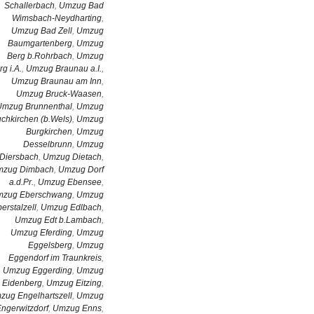
Schallerbach
,
Umzug Bad
Wimsbach-Neydharting
,
Umzug Bad Zell
,
Umzug
Baumgartenberg
,
Umzug
Berg b.Rohrbach
,
Umzug
rg i.A.
,
Umzug Braunau a.I.
,
Umzug Braunau am Inn
,
Umzug Bruck-Waasen
,
Umzug Brunnenthal
,
Umzug
chkirchen (b.Wels)
,
Umzug
Burgkirchen
,
Umzug
Desselbrunn
,
Umzug
Diersbach
,
Umzug Dietach
,
zug Dimbach
,
Umzug Dorf
a.d.Pr.
,
Umzug Ebensee
,
zug Eberschwang
,
Umzug
erstalzell
,
Umzug Edlbach
,
Umzug Edt b.Lambach
,
Umzug Eferding
,
Umzug
Eggelsberg
,
Umzug
Eggendorf im Traunkreis
,
Umzug Eggerding
,
Umzug
Eidenberg
,
Umzug Eitzing
,
zug Engelhartszell
,
Umzug
ngerwitzdorf
,
Umzug Enns
,