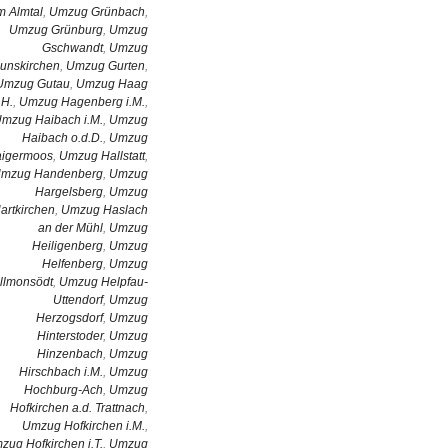
m Almtal
,
Umzug Grünbach
,
Umzug Grünburg
,
Umzug
Gschwandt
,
Umzug
unskirchen
,
Umzug Gurten
,
Umzug Gutau
,
Umzug Haag
.H.
,
Umzug Hagenberg i.M.
,
mzug Haibach i.M.
,
Umzug
Haibach o.d.D.
,
Umzug
igermoos
,
Umzug Hallstatt
,
mzug Handenberg
,
Umzug
Hargelsberg
,
Umzug
artkirchen
,
Umzug Haslach
an der Mühl
,
Umzug
Heiligenberg
,
Umzug
Helfenberg
,
Umzug
llmonsödt
,
Umzug Helpfau-
Uttendorf
,
Umzug
Herzogsdorf
,
Umzug
Hinterstoder
,
Umzug
Hinzenbach
,
Umzug
Hirschbach i.M.
,
Umzug
Hochburg-Ach
,
Umzug
Hofkirchen a.d. Trattnach
,
Umzug Hofkirchen i.M.
,
zug Hofkirchen i.T.
,
Umzug