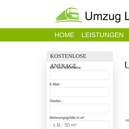
HOME
LEISTUNGEN
KOSTENLOSE
ANFRAGE
Vor- und Nachname :
E-Mail :
Telefon :
Wohnungsgröße in m²
Um