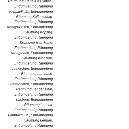
Räumung Klaus a.d.Pyhrnb.
,
Entrümpelung Räumung
Kleinzell i.M.
,
Entrümpelung
Räumung Kollerschlag
,
Entrümpelung Räumung
Königswiesen
,
Entrümpelung
Räumung Kopfing
,
Entrümpelung Räumung
Kremsmünster Markt
,
Entrümpelung Räumung
Krenglbach
,
Entrümpelung
Räumung Kronstorf
,
Entrümpelung Räumung
Laakirchen
,
Entrümpelung
Räumung Lambach
,
Entrümpelung Räumung
Lambrechten
,
Entrümpelung
Räumung Langenstein
,
Entrümpelung Räumung
Lasberg
,
Entrümpelung
Räumung Laussa
,
Entrümpelung Räumung
Lembach i.M.
,
Entrümpelung
Räumung Lengau
,
Entrümpelung Räumung