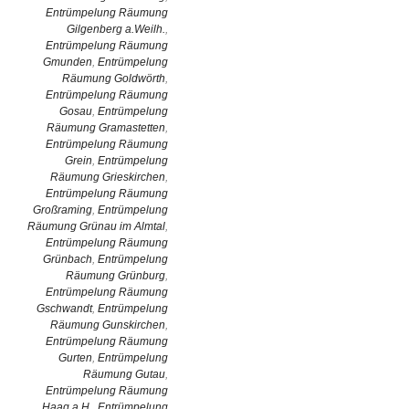
Entrümpelung Räumung
Gilgenberg a.Weilh.
,
Entrümpelung Räumung
Gmunden
,
Entrümpelung
Räumung Goldwörth
,
Entrümpelung Räumung
Gosau
,
Entrümpelung
Räumung Gramastetten
,
Entrümpelung Räumung
Grein
,
Entrümpelung
Räumung Grieskirchen
,
Entrümpelung Räumung
Großraming
,
Entrümpelung
Räumung Grünau im Almtal
,
Entrümpelung Räumung
Grünbach
,
Entrümpelung
Räumung Grünburg
,
Entrümpelung Räumung
Gschwandt
,
Entrümpelung
Räumung Gunskirchen
,
Entrümpelung Räumung
Gurten
,
Entrümpelung
Räumung Gutau
,
Entrümpelung Räumung
Haag a.H.
,
Entrümpelung