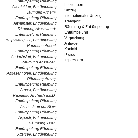
Entrümpelung Räumung
Leistungen
Altenfelden
,
Entrümpelung
Umzug
Räumung Altheim
,
Internationaler Umzug
Entrümpelung Räumung
Transport
Altmünster
,
Entrümpelung
Räumung & Entrümpelung
Räumung Altschwendt
,
Entrümpelung
Entrümpelung Räumung
Verpackung
Ampflwang i.H.
,
Entrümpelung
Anfrage
Räumung Andorf
,
Kontakt
Entrümpelung Räumung
Preise
Andrichsfurt
,
Entrümpelung
Impressum
Räumung Ansfelden
,
Entrümpelung Räumung
Antiesenhofen
,
Entrümpelung
Räumung Arbing
,
Entrümpelung Räumung
Arnreit
,
Entrümpelung
Räumung Aschach a.d.D.
,
Entrümpelung Räumung
Aschach an der Steyr
,
Entrümpelung Räumung
Aspach
,
Entrümpelung
Räumung Asten
,
Entrümpelung Räumung
Attersee
,
Entrümpelung