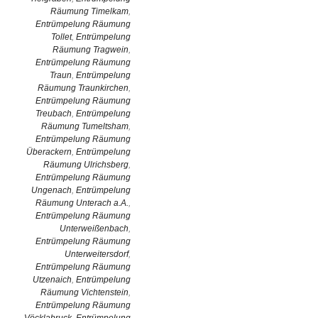
Räumung Timelkam
,
Entrümpelung Räumung
Tollet
,
Entrümpelung
Räumung Tragwein
,
Entrümpelung Räumung
Traun
,
Entrümpelung
Räumung Traunkirchen
,
Entrümpelung Räumung
Treubach
,
Entrümpelung
Räumung Tumeltsham
,
Entrümpelung Räumung
Überackern
,
Entrümpelung
Räumung Ulrichsberg
,
Entrümpelung Räumung
Ungenach
,
Entrümpelung
Räumung Unterach a.A.
,
Entrümpelung Räumung
Unterweißenbach
,
Entrümpelung Räumung
Unterweitersdorf
,
Entrümpelung Räumung
Utzenaich
,
Entrümpelung
Räumung Vichtenstein
,
Entrümpelung Räumung