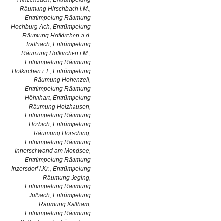
Hinzenbach
,
Entrümpelung
Räumung Hirschbach i.M.
,
Entrümpelung Räumung
Hochburg-Ach
,
Entrümpelung
Räumung Hofkirchen a.d.
Trattnach
,
Entrümpelung
Räumung Hofkirchen i.M.
,
Entrümpelung Räumung
Hofkirchen i.T.
,
Entrümpelung
Räumung Hohenzell
,
Entrümpelung Räumung
Höhnhart
,
Entrümpelung
Räumung Holzhausen
,
Entrümpelung Räumung
Hörbich
,
Entrümpelung
Räumung Hörsching
,
Entrümpelung Räumung
Innerschwand am Mondsee
,
Entrümpelung Räumung
Inzersdorf i.Kr.
,
Entrümpelung
Räumung Jeging
,
Entrümpelung Räumung
Julbach
,
Entrümpelung
Räumung Kallham
,
Entrümpelung Räumung