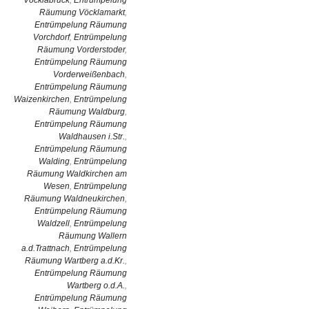
Vöcklabruck
,
Entrümpelung
Räumung Vöcklamarkt
,
Entrümpelung Räumung
Vorchdorf
,
Entrümpelung
Räumung Vorderstoder
,
Entrümpelung Räumung
Vorderweißenbach
,
Entrümpelung Räumung
Waizenkirchen
,
Entrümpelung
Räumung Waldburg
,
Entrümpelung Räumung
Waldhausen i.Str.
,
Entrümpelung Räumung
Walding
,
Entrümpelung
Räumung Waldkirchen am
Wesen
,
Entrümpelung
Räumung Waldneukirchen
,
Entrümpelung Räumung
Waldzell
,
Entrümpelung
Räumung Wallern
a.d.Trattnach
,
Entrümpelung
Räumung Wartberg a.d.Kr.
,
Entrümpelung Räumung
Wartberg o.d.A.
,
Entrümpelung Räumung