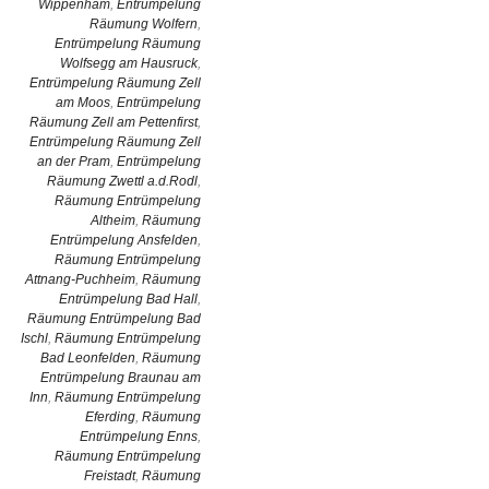
Wippenham
,
Entrümpelung
Räumung Wolfern
,
Entrümpelung Räumung
Wolfsegg am Hausruck
,
Entrümpelung Räumung Zell
am Moos
,
Entrümpelung
Räumung Zell am Pettenfirst
,
Entrümpelung Räumung Zell
an der Pram
,
Entrümpelung
Räumung Zwettl a.d.Rodl
,
Räumung Entrümpelung
Altheim
,
Räumung
Entrümpelung Ansfelden
,
Räumung Entrümpelung
Attnang-Puchheim
,
Räumung
Entrümpelung Bad Hall
,
Räumung Entrümpelung Bad
Ischl
,
Räumung Entrümpelung
Bad Leonfelden
,
Räumung
Entrümpelung Braunau am
Inn
,
Räumung Entrümpelung
Eferding
,
Räumung
Entrümpelung Enns
,
Räumung Entrümpelung
Freistadt
,
Räumung