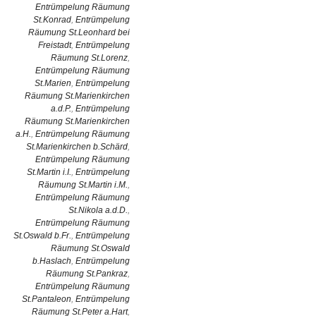
Entrümpelung Räumung
St.Konrad
,
Entrümpelung
Räumung St.Leonhard bei
Freistadt
,
Entrümpelung
Räumung St.Lorenz
,
Entrümpelung Räumung
St.Marien
,
Entrümpelung
Räumung St.Marienkirchen
a.d.P.
,
Entrümpelung
Räumung St.Marienkirchen
a.H.
,
Entrümpelung Räumung
St.Marienkirchen b.Schärd
,
Entrümpelung Räumung
St.Martin i.I.
,
Entrümpelung
Räumung St.Martin i.M.
,
Entrümpelung Räumung
St.Nikola a.d.D.
,
Entrümpelung Räumung
St.Oswald b.Fr.
,
Entrümpelung
Räumung St.Oswald
b.Haslach
,
Entrümpelung
Räumung St.Pankraz
,
Entrümpelung Räumung
St.Pantaleon
,
Entrümpelung
Räumung St.Peter a.Hart
,