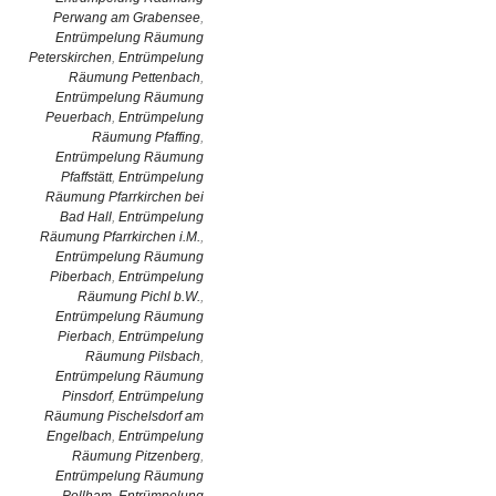
Perwang am Grabensee
,
Entrümpelung Räumung
Peterskirchen
,
Entrümpelung
Räumung Pettenbach
,
Entrümpelung Räumung
Peuerbach
,
Entrümpelung
Räumung Pfaffing
,
Entrümpelung Räumung
Pfaffstätt
,
Entrümpelung
Räumung Pfarrkirchen bei
Bad Hall
,
Entrümpelung
Räumung Pfarrkirchen i.M.
,
Entrümpelung Räumung
Piberbach
,
Entrümpelung
Räumung Pichl b.W.
,
Entrümpelung Räumung
Pierbach
,
Entrümpelung
Räumung Pilsbach
,
Entrümpelung Räumung
Pinsdorf
,
Entrümpelung
Räumung Pischelsdorf am
Engelbach
,
Entrümpelung
Räumung Pitzenberg
,
Entrümpelung Räumung