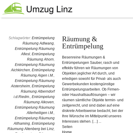
Räumung &
Schlagwörter:
Entrümpelung
Räumung Adlwang
,
Entrümpelung
Entrümpelung Räumung
Afiesl
,
Entrümpelung
Besenreine Räumungen &
Räumung Ahorn
,
Entrümpelungen Sauber, rasch und
Entrümpelung Räumung
effektiv führen wir Räumungen von
Aichkirchen
,
Entrümpelung
Objekten jeglicher Art durch, und
Räumung Aigen i.M.
,
erledigen sowohl für Privat- als auch
Entrümpelung Räumung
Gewerbekunden kostengünstige
Aistersheim
,
Entrümpelung
Entrümpelungsarbeiten. Ob Firmen-
Räumung Alberndorf
oder Haushaltsauflösungen – wir
i.d.Riedm.
,
Entrümpelung
räumen sämtliche Objekte termin- und
Räumung Alkoven
,
zeitgerecht, und sind dabei auf eine
Entrümpelung Räumung
diskrete Arbeitsweise bedacht, bei der
Allerheiligen i.M.
,
Ihre Wünsche im Mittelpunkt unseres
Entrümpelung Räumung
Interesses stehen. […] ...
Allhaming
,
Entrümpelung
Seiten
Räumung Altenberg bei Linz
,
Home