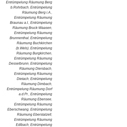
Entrümpelung Räumung Berg
b.Rohrbach
,
Entrümpelung
Räumung Berg i.A.
,
Entrümpelung Räumung
Braunau a.I.
,
Entrümpelung
Räumung Bruck-Waasen
,
Entrümpelung Räumung
Brunnenthal
,
Entrümpelung
Räumung Buchkirchen
(b.Wels)
,
Entrümpelung
Räumung Burgkirchen
,
Entrümpelung Räumung
Desselbrunn
,
Entrümpelung
Räumung Diersbach
,
Entrümpelung Räumung
Dietach
,
Entrümpelung
Räumung Dimbach
,
Entrümpelung Räumung Dorf
a.d.Pr.
,
Entrümpelung
Räumung Ebensee
,
Entrümpelung Räumung
Eberschwang
,
Entrümpelung
Räumung Eberstalzell
,
Entrümpelung Räumung
Edlbach
,
Entrümpelung