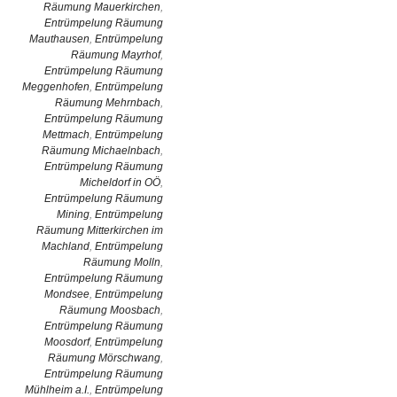
Räumung Mauerkirchen
,
Entrümpelung Räumung
Mauthausen
,
Entrümpelung
Räumung Mayrhof
,
Entrümpelung Räumung
Meggenhofen
,
Entrümpelung
Räumung Mehrnbach
,
Entrümpelung Räumung
Mettmach
,
Entrümpelung
Räumung Michaelnbach
,
Entrümpelung Räumung
Micheldorf in OÖ
,
Entrümpelung Räumung
Mining
,
Entrümpelung
Räumung Mitterkirchen im
Machland
,
Entrümpelung
Räumung Molln
,
Entrümpelung Räumung
Mondsee
,
Entrümpelung
Räumung Moosbach
,
Entrümpelung Räumung
Moosdorf
,
Entrümpelung
Räumung Mörschwang
,
Entrümpelung Räumung
Mühlheim a.I.
,
Entrümpelung