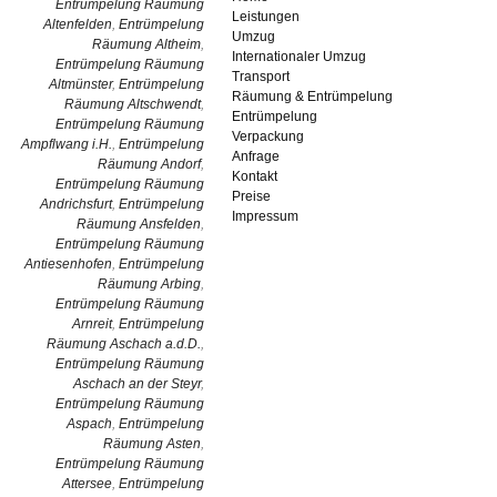
Entrümpelung Räumung
Leistungen
Altenfelden
,
Entrümpelung
Umzug
Räumung Altheim
,
Internationaler Umzug
Entrümpelung Räumung
Transport
Altmünster
,
Entrümpelung
Räumung & Entrümpelung
Räumung Altschwendt
,
Entrümpelung
Entrümpelung Räumung
Verpackung
Ampflwang i.H.
,
Entrümpelung
Anfrage
Räumung Andorf
,
Kontakt
Entrümpelung Räumung
Preise
Andrichsfurt
,
Entrümpelung
Impressum
Räumung Ansfelden
,
Entrümpelung Räumung
Antiesenhofen
,
Entrümpelung
Räumung Arbing
,
Entrümpelung Räumung
Arnreit
,
Entrümpelung
Räumung Aschach a.d.D.
,
Entrümpelung Räumung
Aschach an der Steyr
,
Entrümpelung Räumung
Aspach
,
Entrümpelung
Räumung Asten
,
Entrümpelung Räumung
Attersee
,
Entrümpelung