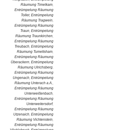
Räumung Timelkam
,
Entrümpelung Räumung
Tollet
,
Entrümpelung
Räumung Tragwein
,
Entrümpelung Räumung
Traun
,
Entrümpelung
Räumung Traunkirchen
,
Entrümpelung Räumung
Treubach
,
Entrümpelung
Räumung Tumeltsham
,
Entrümpelung Räumung
Überackern
,
Entrümpelung
Räumung Ulrichsberg
,
Entrümpelung Räumung
Ungenach
,
Entrümpelung
Räumung Unterach a.A.
,
Entrümpelung Räumung
Unterweißenbach
,
Entrümpelung Räumung
Unterweitersdorf
,
Entrümpelung Räumung
Utzenaich
,
Entrümpelung
Räumung Vichtenstein
,
Entrümpelung Räumung