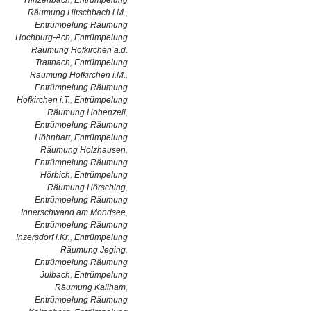
Hinzenbach
,
Entrümpelung
Räumung Hirschbach i.M.
,
Entrümpelung Räumung
Hochburg-Ach
,
Entrümpelung
Räumung Hofkirchen a.d.
Trattnach
,
Entrümpelung
Räumung Hofkirchen i.M.
,
Entrümpelung Räumung
Hofkirchen i.T.
,
Entrümpelung
Räumung Hohenzell
,
Entrümpelung Räumung
Höhnhart
,
Entrümpelung
Räumung Holzhausen
,
Entrümpelung Räumung
Hörbich
,
Entrümpelung
Räumung Hörsching
,
Entrümpelung Räumung
Innerschwand am Mondsee
,
Entrümpelung Räumung
Inzersdorf i.Kr.
,
Entrümpelung
Räumung Jeging
,
Entrümpelung Räumung
Julbach
,
Entrümpelung
Räumung Kallham
,
Entrümpelung Räumung