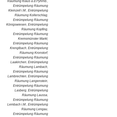
Räumung Klaus a.d.Pyhrnb.
,
Entrümpelung Räumung
Kleinzell i.M.
,
Entrümpelung
Räumung Kollerschlag
,
Entrümpelung Räumung
Königswiesen
,
Entrümpelung
Räumung Kopfing
,
Entrümpelung Räumung
Kremsmünster Markt
,
Entrümpelung Räumung
Krenglbach
,
Entrümpelung
Räumung Kronstorf
,
Entrümpelung Räumung
Laakirchen
,
Entrümpelung
Räumung Lambach
,
Entrümpelung Räumung
Lambrechten
,
Entrümpelung
Räumung Langenstein
,
Entrümpelung Räumung
Lasberg
,
Entrümpelung
Räumung Laussa
,
Entrümpelung Räumung
Lembach i.M.
,
Entrümpelung
Räumung Lengau
,
Entrümpelung Räumung