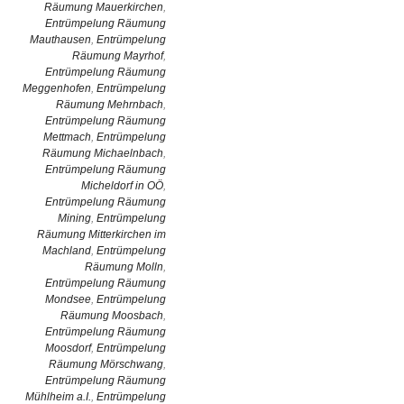
Räumung Mauerkirchen
,
Entrümpelung Räumung
Mauthausen
,
Entrümpelung
Räumung Mayrhof
,
Entrümpelung Räumung
Meggenhofen
,
Entrümpelung
Räumung Mehrnbach
,
Entrümpelung Räumung
Mettmach
,
Entrümpelung
Räumung Michaelnbach
,
Entrümpelung Räumung
Micheldorf in OÖ
,
Entrümpelung Räumung
Mining
,
Entrümpelung
Räumung Mitterkirchen im
Machland
,
Entrümpelung
Räumung Molln
,
Entrümpelung Räumung
Mondsee
,
Entrümpelung
Räumung Moosbach
,
Entrümpelung Räumung
Moosdorf
,
Entrümpelung
Räumung Mörschwang
,
Entrümpelung Räumung
Mühlheim a.I.
,
Entrümpelung