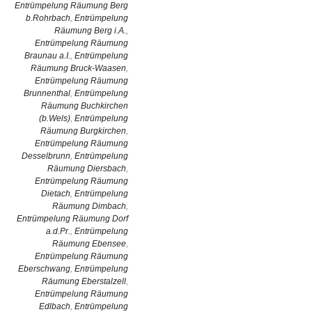
Entrümpelung Räumung Berg
b.Rohrbach
,
Entrümpelung
Räumung Berg i.A.
,
Entrümpelung Räumung
Braunau a.I.
,
Entrümpelung
Räumung Bruck-Waasen
,
Entrümpelung Räumung
Brunnenthal
,
Entrümpelung
Räumung Buchkirchen
(b.Wels)
,
Entrümpelung
Räumung Burgkirchen
,
Entrümpelung Räumung
Desselbrunn
,
Entrümpelung
Räumung Diersbach
,
Entrümpelung Räumung
Dietach
,
Entrümpelung
Räumung Dimbach
,
Entrümpelung Räumung Dorf
a.d.Pr.
,
Entrümpelung
Räumung Ebensee
,
Entrümpelung Räumung
Eberschwang
,
Entrümpelung
Räumung Eberstalzell
,
Entrümpelung Räumung
Edlbach
,
Entrümpelung