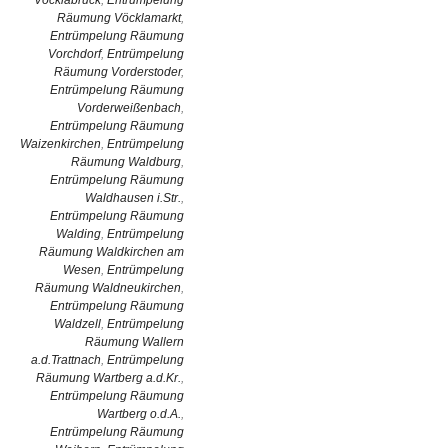
Vöcklabruck
,
Entrümpelung
Räumung Vöcklamarkt
,
Entrümpelung Räumung
Vorchdorf
,
Entrümpelung
Räumung Vorderstoder
,
Entrümpelung Räumung
Vorderweißenbach
,
Entrümpelung Räumung
Waizenkirchen
,
Entrümpelung
Räumung Waldburg
,
Entrümpelung Räumung
Waldhausen i.Str.
,
Entrümpelung Räumung
Walding
,
Entrümpelung
Räumung Waldkirchen am
Wesen
,
Entrümpelung
Räumung Waldneukirchen
,
Entrümpelung Räumung
Waldzell
,
Entrümpelung
Räumung Wallern
a.d.Trattnach
,
Entrümpelung
Räumung Wartberg a.d.Kr.
,
Entrümpelung Räumung
Wartberg o.d.A.
,
Entrümpelung Räumung