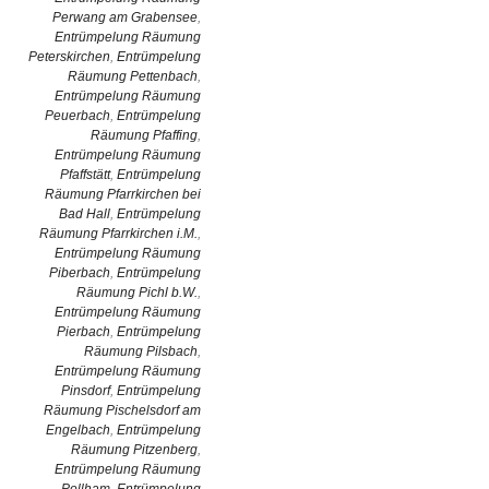
Perwang am Grabensee
,
Entrümpelung Räumung
Peterskirchen
,
Entrümpelung
Räumung Pettenbach
,
Entrümpelung Räumung
Peuerbach
,
Entrümpelung
Räumung Pfaffing
,
Entrümpelung Räumung
Pfaffstätt
,
Entrümpelung
Räumung Pfarrkirchen bei
Bad Hall
,
Entrümpelung
Räumung Pfarrkirchen i.M.
,
Entrümpelung Räumung
Piberbach
,
Entrümpelung
Räumung Pichl b.W.
,
Entrümpelung Räumung
Pierbach
,
Entrümpelung
Räumung Pilsbach
,
Entrümpelung Räumung
Pinsdorf
,
Entrümpelung
Räumung Pischelsdorf am
Engelbach
,
Entrümpelung
Räumung Pitzenberg
,
Entrümpelung Räumung