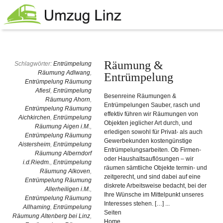
Räumung &
Schlagwörter:
Entrümpelung
Räumung Adlwang
,
Entrümpelung
Entrümpelung Räumung
Afiesl
,
Entrümpelung
Besenreine Räumungen &
Räumung Ahorn
,
Entrümpelungen Sauber, rasch und
Entrümpelung Räumung
effektiv führen wir Räumungen von
Aichkirchen
,
Entrümpelung
Objekten jeglicher Art durch, und
Räumung Aigen i.M.
,
erledigen sowohl für Privat- als auch
Entrümpelung Räumung
Gewerbekunden kostengünstige
Aistersheim
,
Entrümpelung
Entrümpelungsarbeiten. Ob Firmen-
Räumung Alberndorf
oder Haushaltsauflösungen – wir
i.d.Riedm.
,
Entrümpelung
räumen sämtliche Objekte termin- und
Räumung Alkoven
,
zeitgerecht, und sind dabei auf eine
Entrümpelung Räumung
diskrete Arbeitsweise bedacht, bei der
Allerheiligen i.M.
,
Ihre Wünsche im Mittelpunkt unseres
Entrümpelung Räumung
Interesses stehen. […] ...
Allhaming
,
Entrümpelung
Seiten
Räumung Altenberg bei Linz
,
Home