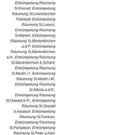
Entrümpelung Räumung
St.Konrad
,
Entrümpelung
Räumung St.Leonhard bei
Freistadt
,
Entrümpelung
Räumung St.Lorenz
,
Entrümpelung Räumung
St.Marien
,
Entrümpelung
Räumung St.Marienkirchen
a.d.P.
,
Entrümpelung
Räumung St.Marienkirchen
a.H.
,
Entrümpelung Räumung
St.Marienkirchen b.Schärd
,
Entrümpelung Räumung
St.Martin i.I.
,
Entrümpelung
Räumung St.Martin i.M.
,
Entrümpelung Räumung
St.Nikola a.d.D.
,
Entrümpelung Räumung
St.Oswald b.Fr.
,
Entrümpelung
Räumung St.Oswald
b.Haslach
,
Entrümpelung
Räumung St.Pankraz
,
Entrümpelung Räumung
St.Pantaleon
,
Entrümpelung
Räumung St.Peter a.Hart
,