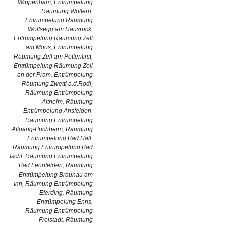
Wippenham
,
Entrümpelung
Räumung Wolfern
,
Entrümpelung Räumung
Wolfsegg am Hausruck
,
Entrümpelung Räumung Zell
am Moos
,
Entrümpelung
Räumung Zell am Pettenfirst
,
Entrümpelung Räumung Zell
an der Pram
,
Entrümpelung
Räumung Zwettl a.d.Rodl
,
Räumung Entrümpelung
Altheim
,
Räumung
Entrümpelung Ansfelden
,
Räumung Entrümpelung
Attnang-Puchheim
,
Räumung
Entrümpelung Bad Hall
,
Räumung Entrümpelung Bad
Ischl
,
Räumung Entrümpelung
Bad Leonfelden
,
Räumung
Entrümpelung Braunau am
Inn
,
Räumung Entrümpelung
Eferding
,
Räumung
Entrümpelung Enns
,
Räumung Entrümpelung
Freistadt
,
Räumung