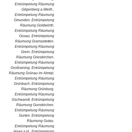
Entrümpelung Räumung
Gilgenberg a.Weilh.
,
Entrümpelung Räumung
Gmunden
,
Entrümpelung
Räumung Goldwörth
,
Entrümpelung Räumung
Gosau
,
Entrümpelung
Räumung Gramastetten
,
Entrümpelung Räumung
Grein
,
Entrümpelung
Räumung Grieskirchen
,
Entrümpelung Räumung
Großraming
,
Entrümpelung
Räumung Grünau im Almtal
,
Entrümpelung Räumung
Grünbach
,
Entrümpelung
Räumung Grünburg
,
Entrümpelung Räumung
Gschwandt
,
Entrümpelung
Räumung Gunskirchen
,
Entrümpelung Räumung
Gurten
,
Entrümpelung
Räumung Gutau
,
Entrümpelung Räumung
Haag a.H.
,
Entrümpelung