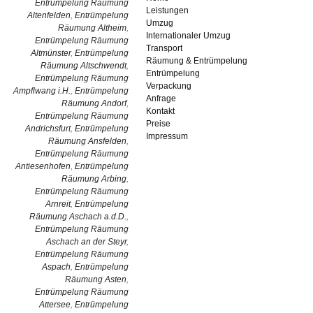
Entrümpelung Räumung
Leistungen
Altenfelden
,
Entrümpelung
Umzug
Räumung Altheim
,
Internationaler Umzug
Entrümpelung Räumung
Transport
Altmünster
,
Entrümpelung
Räumung & Entrümpelung
Räumung Altschwendt
,
Entrümpelung
Entrümpelung Räumung
Verpackung
Ampflwang i.H.
,
Entrümpelung
Anfrage
Räumung Andorf
,
Kontakt
Entrümpelung Räumung
Preise
Andrichsfurt
,
Entrümpelung
Impressum
Räumung Ansfelden
,
Entrümpelung Räumung
Antiesenhofen
,
Entrümpelung
Räumung Arbing
,
Entrümpelung Räumung
Arnreit
,
Entrümpelung
Räumung Aschach a.d.D.
,
Entrümpelung Räumung
Aschach an der Steyr
,
Entrümpelung Räumung
Aspach
,
Entrümpelung
Räumung Asten
,
Entrümpelung Räumung
Attersee
,
Entrümpelung