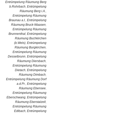
Entrümpelung Räumung Berg
b.Rohrbach
,
Entrümpelung
Räumung Berg i.A.
,
Entrümpelung Räumung
Braunau a.I.
,
Entrümpelung
Räumung Bruck-Waasen
,
Entrümpelung Räumung
Brunnenthal
,
Entrümpelung
Räumung Buchkirchen
(b.Wels)
,
Entrümpelung
Räumung Burgkirchen
,
Entrümpelung Räumung
Desselbrunn
,
Entrümpelung
Räumung Diersbach
,
Entrümpelung Räumung
Dietach
,
Entrümpelung
Räumung Dimbach
,
Entrümpelung Räumung Dorf
a.d.Pr.
,
Entrümpelung
Räumung Ebensee
,
Entrümpelung Räumung
Eberschwang
,
Entrümpelung
Räumung Eberstalzell
,
Entrümpelung Räumung
Edlbach
,
Entrümpelung