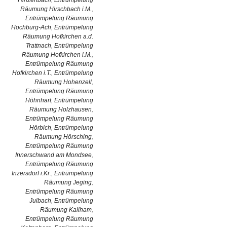
Hinzenbach
,
Entrümpelung
Räumung Hirschbach i.M.
,
Entrümpelung Räumung
Hochburg-Ach
,
Entrümpelung
Räumung Hofkirchen a.d.
Trattnach
,
Entrümpelung
Räumung Hofkirchen i.M.
,
Entrümpelung Räumung
Hofkirchen i.T.
,
Entrümpelung
Räumung Hohenzell
,
Entrümpelung Räumung
Höhnhart
,
Entrümpelung
Räumung Holzhausen
,
Entrümpelung Räumung
Hörbich
,
Entrümpelung
Räumung Hörsching
,
Entrümpelung Räumung
Innerschwand am Mondsee
,
Entrümpelung Räumung
Inzersdorf i.Kr.
,
Entrümpelung
Räumung Jeging
,
Entrümpelung Räumung
Julbach
,
Entrümpelung
Räumung Kallham
,
Entrümpelung Räumung