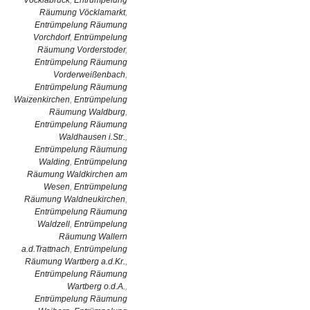
Vöcklabruck
,
Entrümpelung
Räumung Vöcklamarkt
,
Entrümpelung Räumung
Vorchdorf
,
Entrümpelung
Räumung Vorderstoder
,
Entrümpelung Räumung
Vorderweißenbach
,
Entrümpelung Räumung
Waizenkirchen
,
Entrümpelung
Räumung Waldburg
,
Entrümpelung Räumung
Waldhausen i.Str.
,
Entrümpelung Räumung
Walding
,
Entrümpelung
Räumung Waldkirchen am
Wesen
,
Entrümpelung
Räumung Waldneukirchen
,
Entrümpelung Räumung
Waldzell
,
Entrümpelung
Räumung Wallern
a.d.Trattnach
,
Entrümpelung
Räumung Wartberg a.d.Kr.
,
Entrümpelung Räumung
Wartberg o.d.A.
,
Entrümpelung Räumung