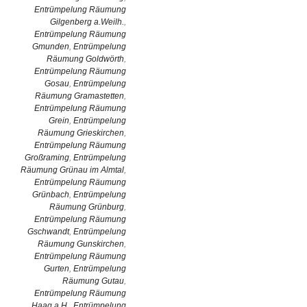
Entrümpelung Räumung
Gilgenberg a.Weilh.
,
Entrümpelung Räumung
Gmunden
,
Entrümpelung
Räumung Goldwörth
,
Entrümpelung Räumung
Gosau
,
Entrümpelung
Räumung Gramastetten
,
Entrümpelung Räumung
Grein
,
Entrümpelung
Räumung Grieskirchen
,
Entrümpelung Räumung
Großraming
,
Entrümpelung
Räumung Grünau im Almtal
,
Entrümpelung Räumung
Grünbach
,
Entrümpelung
Räumung Grünburg
,
Entrümpelung Räumung
Gschwandt
,
Entrümpelung
Räumung Gunskirchen
,
Entrümpelung Räumung
Gurten
,
Entrümpelung
Räumung Gutau
,
Entrümpelung Räumung
Haag a.H.
,
Entrümpelung