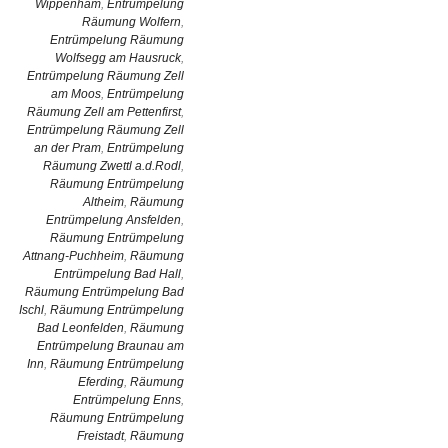
Wippenham
,
Entrümpelung
Räumung Wolfern
,
Entrümpelung Räumung
Wolfsegg am Hausruck
,
Entrümpelung Räumung Zell
am Moos
,
Entrümpelung
Räumung Zell am Pettenfirst
,
Entrümpelung Räumung Zell
an der Pram
,
Entrümpelung
Räumung Zwettl a.d.Rodl
,
Räumung Entrümpelung
Altheim
,
Räumung
Entrümpelung Ansfelden
,
Räumung Entrümpelung
Attnang-Puchheim
,
Räumung
Entrümpelung Bad Hall
,
Räumung Entrümpelung Bad
Ischl
,
Räumung Entrümpelung
Bad Leonfelden
,
Räumung
Entrümpelung Braunau am
Inn
,
Räumung Entrümpelung
Eferding
,
Räumung
Entrümpelung Enns
,
Räumung Entrümpelung
Freistadt
,
Räumung