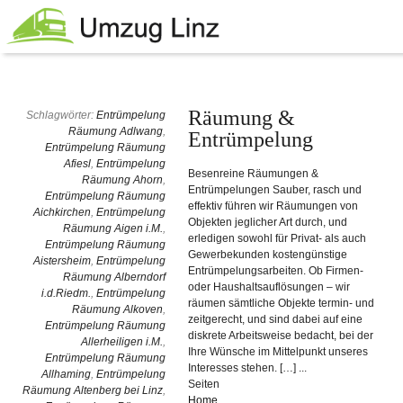
Räumung &
Schlagwörter:
Entrümpelung
Räumung Adlwang
,
Entrümpelung
Entrümpelung Räumung
Afiesl
,
Entrümpelung
Besenreine Räumungen &
Räumung Ahorn
,
Entrümpelungen Sauber, rasch und
Entrümpelung Räumung
effektiv führen wir Räumungen von
Aichkirchen
,
Entrümpelung
Objekten jeglicher Art durch, und
Räumung Aigen i.M.
,
erledigen sowohl für Privat- als auch
Entrümpelung Räumung
Gewerbekunden kostengünstige
Aistersheim
,
Entrümpelung
Entrümpelungsarbeiten. Ob Firmen-
Räumung Alberndorf
oder Haushaltsauflösungen – wir
i.d.Riedm.
,
Entrümpelung
räumen sämtliche Objekte termin- und
Räumung Alkoven
,
zeitgerecht, und sind dabei auf eine
Entrümpelung Räumung
diskrete Arbeitsweise bedacht, bei der
Allerheiligen i.M.
,
Ihre Wünsche im Mittelpunkt unseres
Entrümpelung Räumung
Interesses stehen. […] ...
Allhaming
,
Entrümpelung
Seiten
Räumung Altenberg bei Linz
,
Home