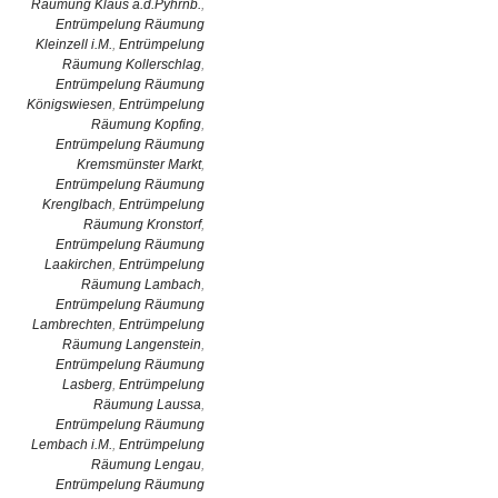
Räumung Klaus a.d.Pyhrnb.
,
Entrümpelung Räumung
Kleinzell i.M.
,
Entrümpelung
Räumung Kollerschlag
,
Entrümpelung Räumung
Königswiesen
,
Entrümpelung
Räumung Kopfing
,
Entrümpelung Räumung
Kremsmünster Markt
,
Entrümpelung Räumung
Krenglbach
,
Entrümpelung
Räumung Kronstorf
,
Entrümpelung Räumung
Laakirchen
,
Entrümpelung
Räumung Lambach
,
Entrümpelung Räumung
Lambrechten
,
Entrümpelung
Räumung Langenstein
,
Entrümpelung Räumung
Lasberg
,
Entrümpelung
Räumung Laussa
,
Entrümpelung Räumung
Lembach i.M.
,
Entrümpelung
Räumung Lengau
,
Entrümpelung Räumung