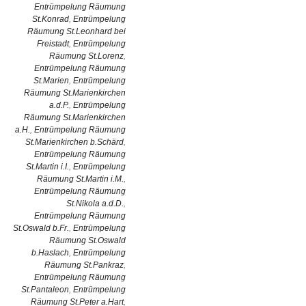
Entrümpelung Räumung
St.Konrad
,
Entrümpelung
Räumung St.Leonhard bei
Freistadt
,
Entrümpelung
Räumung St.Lorenz
,
Entrümpelung Räumung
St.Marien
,
Entrümpelung
Räumung St.Marienkirchen
a.d.P.
,
Entrümpelung
Räumung St.Marienkirchen
a.H.
,
Entrümpelung Räumung
St.Marienkirchen b.Schärd
,
Entrümpelung Räumung
St.Martin i.I.
,
Entrümpelung
Räumung St.Martin i.M.
,
Entrümpelung Räumung
St.Nikola a.d.D.
,
Entrümpelung Räumung
St.Oswald b.Fr.
,
Entrümpelung
Räumung St.Oswald
b.Haslach
,
Entrümpelung
Räumung St.Pankraz
,
Entrümpelung Räumung
St.Pantaleon
,
Entrümpelung
Räumung St.Peter a.Hart
,