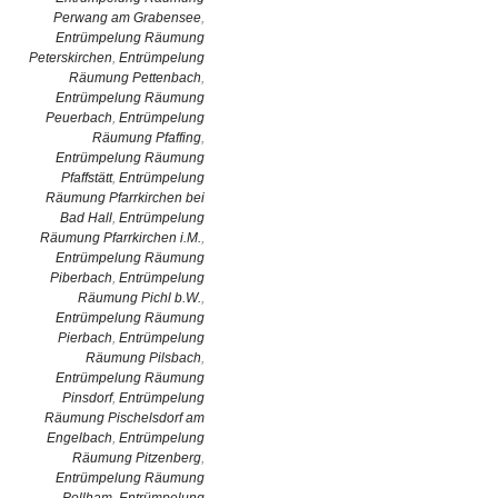
Perwang am Grabensee
,
Entrümpelung Räumung
Peterskirchen
,
Entrümpelung
Räumung Pettenbach
,
Entrümpelung Räumung
Peuerbach
,
Entrümpelung
Räumung Pfaffing
,
Entrümpelung Räumung
Pfaffstätt
,
Entrümpelung
Räumung Pfarrkirchen bei
Bad Hall
,
Entrümpelung
Räumung Pfarrkirchen i.M.
,
Entrümpelung Räumung
Piberbach
,
Entrümpelung
Räumung Pichl b.W.
,
Entrümpelung Räumung
Pierbach
,
Entrümpelung
Räumung Pilsbach
,
Entrümpelung Räumung
Pinsdorf
,
Entrümpelung
Räumung Pischelsdorf am
Engelbach
,
Entrümpelung
Räumung Pitzenberg
,
Entrümpelung Räumung