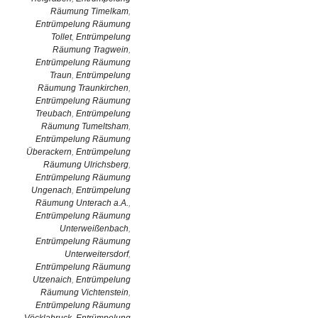
Räumung Timelkam
,
Entrümpelung Räumung
Tollet
,
Entrümpelung
Räumung Tragwein
,
Entrümpelung Räumung
Traun
,
Entrümpelung
Räumung Traunkirchen
,
Entrümpelung Räumung
Treubach
,
Entrümpelung
Räumung Tumeltsham
,
Entrümpelung Räumung
Überackern
,
Entrümpelung
Räumung Ulrichsberg
,
Entrümpelung Räumung
Ungenach
,
Entrümpelung
Räumung Unterach a.A.
,
Entrümpelung Räumung
Unterweißenbach
,
Entrümpelung Räumung
Unterweitersdorf
,
Entrümpelung Räumung
Utzenaich
,
Entrümpelung
Räumung Vichtenstein
,
Entrümpelung Räumung