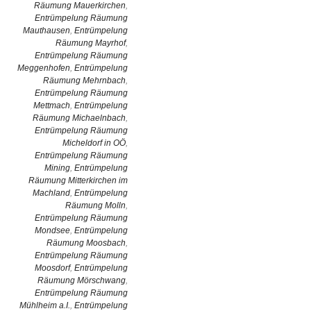
Räumung Mauerkirchen
,
Entrümpelung Räumung
Mauthausen
,
Entrümpelung
Räumung Mayrhof
,
Entrümpelung Räumung
Meggenhofen
,
Entrümpelung
Räumung Mehrnbach
,
Entrümpelung Räumung
Mettmach
,
Entrümpelung
Räumung Michaelnbach
,
Entrümpelung Räumung
Micheldorf in OÖ
,
Entrümpelung Räumung
Mining
,
Entrümpelung
Räumung Mitterkirchen im
Machland
,
Entrümpelung
Räumung Molln
,
Entrümpelung Räumung
Mondsee
,
Entrümpelung
Räumung Moosbach
,
Entrümpelung Räumung
Moosdorf
,
Entrümpelung
Räumung Mörschwang
,
Entrümpelung Räumung
Mühlheim a.I.
,
Entrümpelung