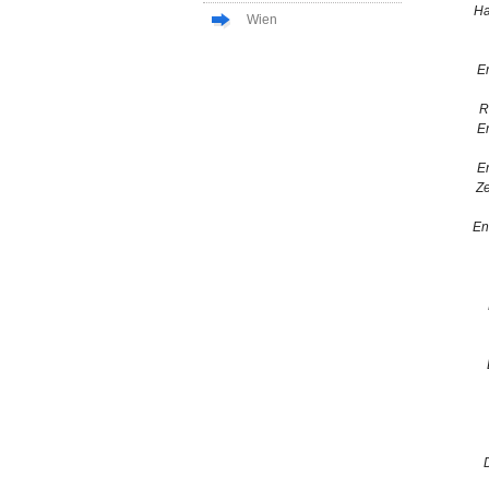
Ha
Wien
E
R
E
E
Ze
En