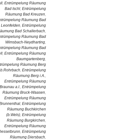
ll
,
Entrümpelung Räumung
Bad Ischl
,
Entrümpelung
Räumung Bad Kreuzen
,
ntrümpelung Räumung Bad
Leonfelden
,
Entrümpelung
äumung Bad Schallerbach
,
ntrümpelung Räumung Bad
Wimsbach-Neydharting
,
ntrümpelung Räumung Bad
ll
,
Entrümpelung Räumung
Baumgartenberg
,
trümpelung Räumung Berg
b.Rohrbach
,
Entrümpelung
Räumung Berg i.A.
,
Entrümpelung Räumung
Braunau a.I.
,
Entrümpelung
Räumung Bruck-Waasen
,
Entrümpelung Räumung
Brunnenthal
,
Entrümpelung
Räumung Buchkirchen
(b.Wels)
,
Entrümpelung
Räumung Burgkirchen
,
Entrümpelung Räumung
Desselbrunn
,
Entrümpelung
Räumung Diersbach
,