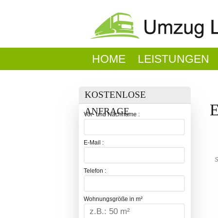
HOME
LEISTUNGEN
KOSTENLOSE
E
ANFRAGE
Vor- und Nachname :
E-Mail :
S
Telefon :
Wohnungsgröße in m²