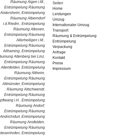
Räumung Aigen i.M.
,
Seiten
Entrümpelung Räumung
Home
Aistersheim
,
Entrümpelung
Leistungen
Räumung Alberndorf
Umzug
i.d.Riedm.
,
Entrümpelung
Internationaler Umzug
Räumung Alkoven
,
Transport
Entrümpelung Räumung
Räumung & Entrümpelung
Allerheiligen i.M.
,
Entrümpelung
Entrümpelung Räumung
Verpackung
Allhaming
,
Entrümpelung
Anfrage
äumung Altenberg bei Linz
,
Kontakt
Entrümpelung Räumung
Preise
Altenfelden
,
Entrümpelung
Impressum
Räumung Altheim
,
Entrümpelung Räumung
Altmünster
,
Entrümpelung
Räumung Altschwendt
,
Entrümpelung Räumung
pflwang i.H.
,
Entrümpelung
Räumung Andorf
,
Entrümpelung Räumung
Andrichsfurt
,
Entrümpelung
Räumung Ansfelden
,
Entrümpelung Räumung
tiesenhofen
,
Entrümpelung