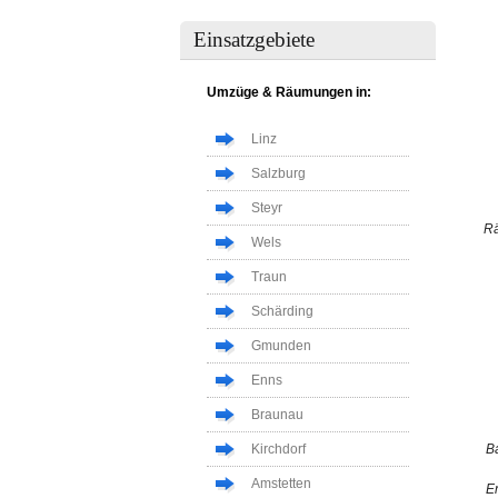
Einsatzgebiete
Umzüge & Räumungen in:
Linz
Salzburg
Steyr
R
Wels
Traun
Schärding
Gmunden
Enns
Braunau
Kirchdorf
B
Amstetten
E