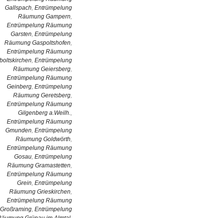
Gallspach
,
Entrümpelung
Räumung Gampern
,
Entrümpelung Räumung
Garsten
,
Entrümpelung
Räumung Gaspoltshofen
,
Entrümpelung Räumung
boltskirchen
,
Entrümpelung
Räumung Geiersberg
,
Entrümpelung Räumung
Geinberg
,
Entrümpelung
Räumung Geretsberg
,
Entrümpelung Räumung
Gilgenberg a.Weilh.
,
Entrümpelung Räumung
Gmunden
,
Entrümpelung
Räumung Goldwörth
,
Entrümpelung Räumung
Gosau
,
Entrümpelung
Räumung Gramastetten
,
Entrümpelung Räumung
Grein
,
Entrümpelung
Räumung Grieskirchen
,
Entrümpelung Räumung
Großraming
,
Entrümpelung
Räumung Grünau im Almtal
,