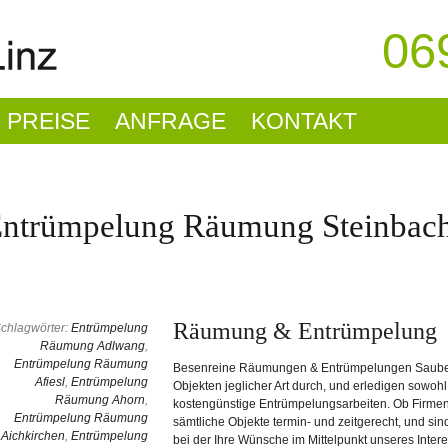
06
PREISE
ANFRAGE
KONTAKT
ntrümpelung Räumung Steinbach 
Räumung & Entrümpelung
chlagwörter:
Entrümpelung
Räumung Adlwang
,
Entrümpelung Räumung
Besenreine Räumungen & Entrümpelungen Sauber,
Afiesl
,
Entrümpelung
Objekten jeglicher Art durch, und erledigen sowoh
Räumung Ahorn
,
kostengünstige Entrümpelungsarbeiten. Ob Firmen
Entrümpelung Räumung
sämtliche Objekte termin- und zeitgerecht, und sin
Aichkirchen
,
Entrümpelung
bei der Ihre Wünsche im Mittelpunkt unseres Interes