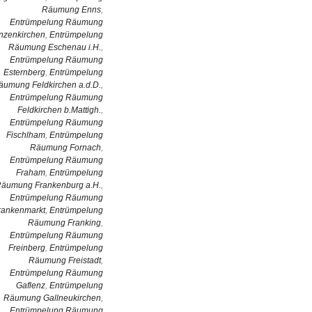
Räumung Enns
,
Entrümpelung Räumung
nzenkirchen
,
Entrümpelung
Räumung Eschenau i.H.
,
Entrümpelung Räumung
Esternberg
,
Entrümpelung
äumung Feldkirchen a.d.D.
,
Entrümpelung Räumung
Feldkirchen b.Mattigh.
,
Entrümpelung Räumung
Fischlham
,
Entrümpelung
Räumung Fornach
,
Entrümpelung Räumung
Fraham
,
Entrümpelung
äumung Frankenburg a.H.
,
Entrümpelung Räumung
rankenmarkt
,
Entrümpelung
Räumung Franking
,
Entrümpelung Räumung
Freinberg
,
Entrümpelung
Räumung Freistadt
,
Entrümpelung Räumung
Gaflenz
,
Entrümpelung
Räumung Gallneukirchen
,
Entrümpelung Räumung