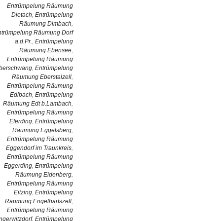
Entrümpelung Räumung
Dietach
,
Entrümpelung
Räumung Dimbach
,
ntrümpelung Räumung Dorf
a.d.Pr.
,
Entrümpelung
Räumung Ebensee
,
Entrümpelung Räumung
berschwang
,
Entrümpelung
Räumung Eberstalzell
,
Entrümpelung Räumung
Edlbach
,
Entrümpelung
Räumung Edt b.Lambach
,
Entrümpelung Räumung
Eferding
,
Entrümpelung
Räumung Eggelsberg
,
Entrümpelung Räumung
Eggendorf im Traunkreis
,
Entrümpelung Räumung
Eggerding
,
Entrümpelung
Räumung Eidenberg
,
Entrümpelung Räumung
Eitzing
,
Entrümpelung
Räumung Engelhartszell
,
Entrümpelung Räumung
ngerwitzdorf
,
Entrümpelung