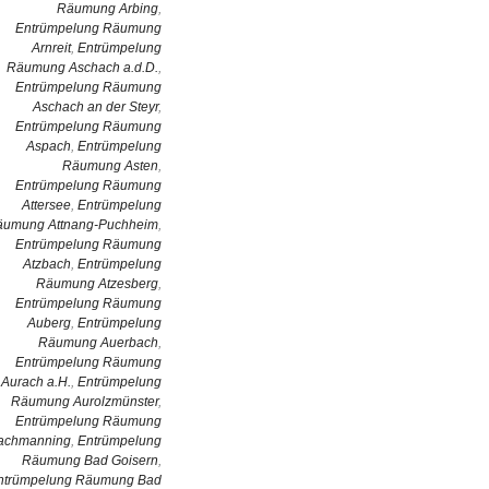
Räumung Arbing
,
Entrümpelung Räumung
Arnreit
,
Entrümpelung
Räumung Aschach a.d.D.
,
Entrümpelung Räumung
Aschach an der Steyr
,
Entrümpelung Räumung
Aspach
,
Entrümpelung
Räumung Asten
,
Entrümpelung Räumung
Attersee
,
Entrümpelung
äumung Attnang-Puchheim
,
Entrümpelung Räumung
Atzbach
,
Entrümpelung
Räumung Atzesberg
,
Entrümpelung Räumung
Auberg
,
Entrümpelung
Räumung Auerbach
,
Entrümpelung Räumung
Aurach a.H.
,
Entrümpelung
Räumung Aurolzmünster
,
Entrümpelung Räumung
achmanning
,
Entrümpelung
Räumung Bad Goisern
,
ntrümpelung Räumung Bad