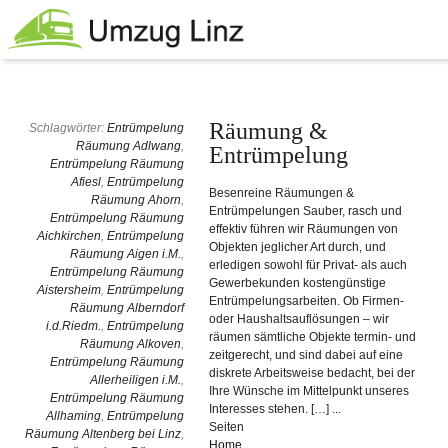
Räumung &
Schlagwörter:
Entrümpelung
Räumung Adlwang
,
Entrümpelung
Entrümpelung Räumung
Afiesl
,
Entrümpelung
Besenreine Räumungen &
Räumung Ahorn
,
Entrümpelungen Sauber, rasch und
Entrümpelung Räumung
effektiv führen wir Räumungen von
Aichkirchen
,
Entrümpelung
Objekten jeglicher Art durch, und
Räumung Aigen i.M.
,
erledigen sowohl für Privat- als auch
Entrümpelung Räumung
Gewerbekunden kostengünstige
Aistersheim
,
Entrümpelung
Entrümpelungsarbeiten. Ob Firmen-
Räumung Alberndorf
oder Haushaltsauflösungen – wir
i.d.Riedm.
,
Entrümpelung
räumen sämtliche Objekte termin- und
Räumung Alkoven
,
zeitgerecht, und sind dabei auf eine
Entrümpelung Räumung
diskrete Arbeitsweise bedacht, bei der
Allerheiligen i.M.
,
Ihre Wünsche im Mittelpunkt unseres
Entrümpelung Räumung
Interesses stehen. […] ...
Allhaming
,
Entrümpelung
Seiten
Räumung Altenberg bei Linz
,
Home