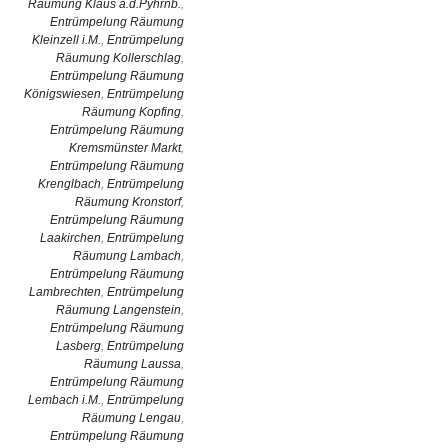
Räumung Klaus a.d.Pyhrnb.
,
Entrümpelung Räumung
Kleinzell i.M.
,
Entrümpelung
Räumung Kollerschlag
,
Entrümpelung Räumung
Königswiesen
,
Entrümpelung
Räumung Kopfing
,
Entrümpelung Räumung
Kremsmünster Markt
,
Entrümpelung Räumung
Krenglbach
,
Entrümpelung
Räumung Kronstorf
,
Entrümpelung Räumung
Laakirchen
,
Entrümpelung
Räumung Lambach
,
Entrümpelung Räumung
Lambrechten
,
Entrümpelung
Räumung Langenstein
,
Entrümpelung Räumung
Lasberg
,
Entrümpelung
Räumung Laussa
,
Entrümpelung Räumung
Lembach i.M.
,
Entrümpelung
Räumung Lengau
,
Entrümpelung Räumung