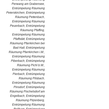
Perwang am Grabensee
,
Entrümpelung Räumung
Peterskirchen
,
Entrümpelung
Räumung Pettenbach
,
Entrümpelung Räumung
Peuerbach
,
Entrümpelung
Räumung Pfaffing
,
Entrümpelung Räumung
Pfaffstätt
,
Entrümpelung
Räumung Pfarrkirchen bei
Bad Hall
,
Entrümpelung
Räumung Pfarrkirchen i.M.
,
Entrümpelung Räumung
Piberbach
,
Entrümpelung
Räumung Pichl b.W.
,
Entrümpelung Räumung
Pierbach
,
Entrümpelung
Räumung Pilsbach
,
Entrümpelung Räumung
Pinsdorf
,
Entrümpelung
Räumung Pischelsdorf am
Engelbach
,
Entrümpelung
Räumung Pitzenberg
,
Entrümpelung Räumung