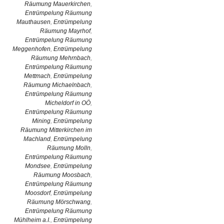
Räumung Mauerkirchen
,
Entrümpelung Räumung
Mauthausen
,
Entrümpelung
Räumung Mayrhof
,
Entrümpelung Räumung
Meggenhofen
,
Entrümpelung
Räumung Mehrnbach
,
Entrümpelung Räumung
Mettmach
,
Entrümpelung
Räumung Michaelnbach
,
Entrümpelung Räumung
Micheldorf in OÖ
,
Entrümpelung Räumung
Mining
,
Entrümpelung
Räumung Mitterkirchen im
Machland
,
Entrümpelung
Räumung Molln
,
Entrümpelung Räumung
Mondsee
,
Entrümpelung
Räumung Moosbach
,
Entrümpelung Räumung
Moosdorf
,
Entrümpelung
Räumung Mörschwang
,
Entrümpelung Räumung
Mühlheim a.I.
,
Entrümpelung