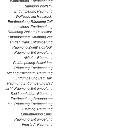
Wippenham
,
Entrümpelung
Räumung Wolfern
,
Entrümpelung Räumung
Wolfsegg am Hausruck
,
Entrümpelung Räumung Zell
am Moos
,
Entrümpelung
Räumung Zell am Pettenfirst
,
Entrümpelung Räumung Zell
an der Pram
,
Entrümpelung
Räumung Zwettl a.d.Rodl
,
Räumung Entrümpelung
Altheim
,
Räumung
Entrümpelung Ansfelden
,
Räumung Entrümpelung
Attnang-Puchheim
,
Räumung
Entrümpelung Bad Hall
,
Räumung Entrümpelung Bad
Ischl
,
Räumung Entrümpelung
Bad Leonfelden
,
Räumung
Entrümpelung Braunau am
Inn
,
Räumung Entrümpelung
Eferding
,
Räumung
Entrümpelung Enns
,
Räumung Entrümpelung
Freistadt
,
Räumung