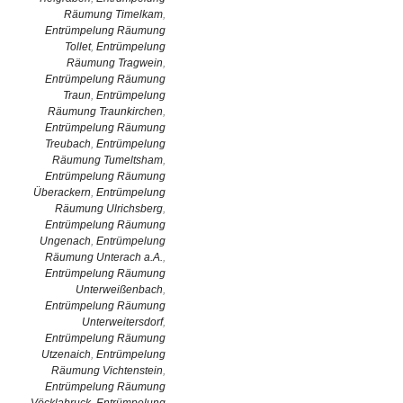
Räumung Timelkam
,
Entrümpelung Räumung
Tollet
,
Entrümpelung
Räumung Tragwein
,
Entrümpelung Räumung
Traun
,
Entrümpelung
Räumung Traunkirchen
,
Entrümpelung Räumung
Treubach
,
Entrümpelung
Räumung Tumeltsham
,
Entrümpelung Räumung
Überackern
,
Entrümpelung
Räumung Ulrichsberg
,
Entrümpelung Räumung
Ungenach
,
Entrümpelung
Räumung Unterach a.A.
,
Entrümpelung Räumung
Unterweißenbach
,
Entrümpelung Räumung
Unterweitersdorf
,
Entrümpelung Räumung
Utzenaich
,
Entrümpelung
Räumung Vichtenstein
,
Entrümpelung Räumung