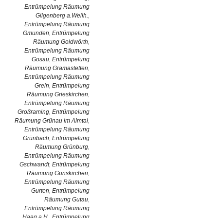
Entrümpelung Räumung
Gilgenberg a.Weilh.
,
Entrümpelung Räumung
Gmunden
,
Entrümpelung
Räumung Goldwörth
,
Entrümpelung Räumung
Gosau
,
Entrümpelung
Räumung Gramastetten
,
Entrümpelung Räumung
Grein
,
Entrümpelung
Räumung Grieskirchen
,
Entrümpelung Räumung
Großraming
,
Entrümpelung
Räumung Grünau im Almtal
,
Entrümpelung Räumung
Grünbach
,
Entrümpelung
Räumung Grünburg
,
Entrümpelung Räumung
Gschwandt
,
Entrümpelung
Räumung Gunskirchen
,
Entrümpelung Räumung
Gurten
,
Entrümpelung
Räumung Gutau
,
Entrümpelung Räumung
Haag a.H.
,
Entrümpelung