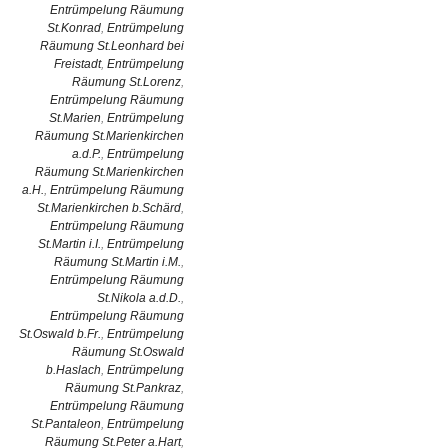
Entrümpelung Räumung
St.Konrad
,
Entrümpelung
Räumung St.Leonhard bei
Freistadt
,
Entrümpelung
Räumung St.Lorenz
,
Entrümpelung Räumung
St.Marien
,
Entrümpelung
Räumung St.Marienkirchen
a.d.P.
,
Entrümpelung
Räumung St.Marienkirchen
a.H.
,
Entrümpelung Räumung
St.Marienkirchen b.Schärd
,
Entrümpelung Räumung
St.Martin i.I.
,
Entrümpelung
Räumung St.Martin i.M.
,
Entrümpelung Räumung
St.Nikola a.d.D.
,
Entrümpelung Räumung
St.Oswald b.Fr.
,
Entrümpelung
Räumung St.Oswald
b.Haslach
,
Entrümpelung
Räumung St.Pankraz
,
Entrümpelung Räumung
St.Pantaleon
,
Entrümpelung
Räumung St.Peter a.Hart
,