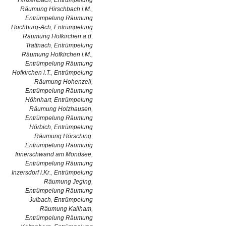
Hinzenbach
,
Entrümpelung
Räumung Hirschbach i.M.
,
Entrümpelung Räumung
Hochburg-Ach
,
Entrümpelung
Räumung Hofkirchen a.d.
Trattnach
,
Entrümpelung
Räumung Hofkirchen i.M.
,
Entrümpelung Räumung
Hofkirchen i.T.
,
Entrümpelung
Räumung Hohenzell
,
Entrümpelung Räumung
Höhnhart
,
Entrümpelung
Räumung Holzhausen
,
Entrümpelung Räumung
Hörbich
,
Entrümpelung
Räumung Hörsching
,
Entrümpelung Räumung
Innerschwand am Mondsee
,
Entrümpelung Räumung
Inzersdorf i.Kr.
,
Entrümpelung
Räumung Jeging
,
Entrümpelung Räumung
Julbach
,
Entrümpelung
Räumung Kallham
,
Entrümpelung Räumung