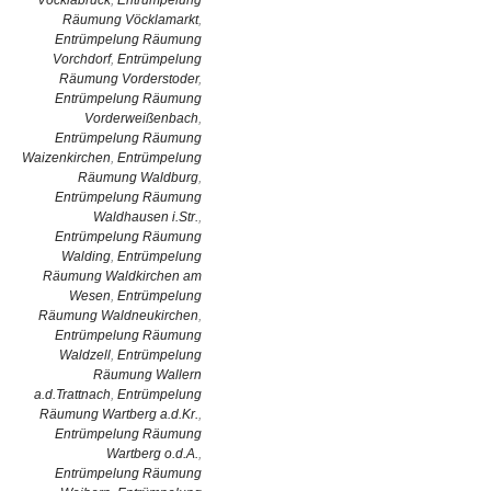
Vöcklabruck
,
Entrümpelung
Räumung Vöcklamarkt
,
Entrümpelung Räumung
Vorchdorf
,
Entrümpelung
Räumung Vorderstoder
,
Entrümpelung Räumung
Vorderweißenbach
,
Entrümpelung Räumung
Waizenkirchen
,
Entrümpelung
Räumung Waldburg
,
Entrümpelung Räumung
Waldhausen i.Str.
,
Entrümpelung Räumung
Walding
,
Entrümpelung
Räumung Waldkirchen am
Wesen
,
Entrümpelung
Räumung Waldneukirchen
,
Entrümpelung Räumung
Waldzell
,
Entrümpelung
Räumung Wallern
a.d.Trattnach
,
Entrümpelung
Räumung Wartberg a.d.Kr.
,
Entrümpelung Räumung
Wartberg o.d.A.
,
Entrümpelung Räumung