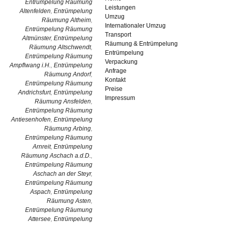
Entrümpelung Räumung
Leistungen
Altenfelden
,
Entrümpelung
Umzug
Räumung Altheim
,
Internationaler Umzug
Entrümpelung Räumung
Transport
Altmünster
,
Entrümpelung
Räumung & Entrümpelung
Räumung Altschwendt
,
Entrümpelung
Entrümpelung Räumung
Verpackung
Ampflwang i.H.
,
Entrümpelung
Anfrage
Räumung Andorf
,
Kontakt
Entrümpelung Räumung
Preise
Andrichsfurt
,
Entrümpelung
Impressum
Räumung Ansfelden
,
Entrümpelung Räumung
Antiesenhofen
,
Entrümpelung
Räumung Arbing
,
Entrümpelung Räumung
Arnreit
,
Entrümpelung
Räumung Aschach a.d.D.
,
Entrümpelung Räumung
Aschach an der Steyr
,
Entrümpelung Räumung
Aspach
,
Entrümpelung
Räumung Asten
,
Entrümpelung Räumung
Attersee
,
Entrümpelung