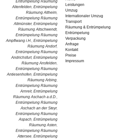
Entrümpelung Räumung
Leistungen
Altenfelden
,
Entrümpelung
Umzug
Räumung Altheim
,
Internationaler Umzug
Entrümpelung Räumung
Transport
Altmünster
,
Entrümpelung
Räumung & Entrümpelung
Räumung Altschwendt
,
Entrümpelung
Entrümpelung Räumung
Verpackung
Ampflwang i.H.
,
Entrümpelung
Anfrage
Räumung Andorf
,
Kontakt
Entrümpelung Räumung
Preise
Andrichsfurt
,
Entrümpelung
Impressum
Räumung Ansfelden
,
Entrümpelung Räumung
Antiesenhofen
,
Entrümpelung
Räumung Arbing
,
Entrümpelung Räumung
Arnreit
,
Entrümpelung
Räumung Aschach a.d.D.
,
Entrümpelung Räumung
Aschach an der Steyr
,
Entrümpelung Räumung
Aspach
,
Entrümpelung
Räumung Asten
,
Entrümpelung Räumung
Attersee
,
Entrümpelung