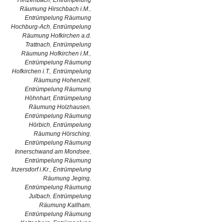
Hinzenbach
,
Entrümpelung
Räumung Hirschbach i.M.
,
Entrümpelung Räumung
Hochburg-Ach
,
Entrümpelung
Räumung Hofkirchen a.d.
Trattnach
,
Entrümpelung
Räumung Hofkirchen i.M.
,
Entrümpelung Räumung
Hofkirchen i.T.
,
Entrümpelung
Räumung Hohenzell
,
Entrümpelung Räumung
Höhnhart
,
Entrümpelung
Räumung Holzhausen
,
Entrümpelung Räumung
Hörbich
,
Entrümpelung
Räumung Hörsching
,
Entrümpelung Räumung
Innerschwand am Mondsee
,
Entrümpelung Räumung
Inzersdorf i.Kr.
,
Entrümpelung
Räumung Jeging
,
Entrümpelung Räumung
Julbach
,
Entrümpelung
Räumung Kallham
,
Entrümpelung Räumung