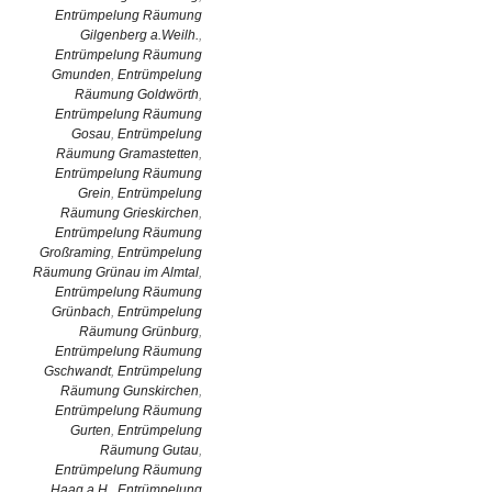
Entrümpelung Räumung
Gilgenberg a.Weilh.
,
Entrümpelung Räumung
Gmunden
,
Entrümpelung
Räumung Goldwörth
,
Entrümpelung Räumung
Gosau
,
Entrümpelung
Räumung Gramastetten
,
Entrümpelung Räumung
Grein
,
Entrümpelung
Räumung Grieskirchen
,
Entrümpelung Räumung
Großraming
,
Entrümpelung
Räumung Grünau im Almtal
,
Entrümpelung Räumung
Grünbach
,
Entrümpelung
Räumung Grünburg
,
Entrümpelung Räumung
Gschwandt
,
Entrümpelung
Räumung Gunskirchen
,
Entrümpelung Räumung
Gurten
,
Entrümpelung
Räumung Gutau
,
Entrümpelung Räumung
Haag a.H.
,
Entrümpelung