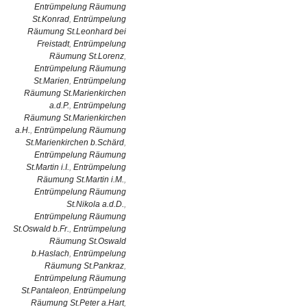
Entrümpelung Räumung
St.Konrad
,
Entrümpelung
Räumung St.Leonhard bei
Freistadt
,
Entrümpelung
Räumung St.Lorenz
,
Entrümpelung Räumung
St.Marien
,
Entrümpelung
Räumung St.Marienkirchen
a.d.P.
,
Entrümpelung
Räumung St.Marienkirchen
a.H.
,
Entrümpelung Räumung
St.Marienkirchen b.Schärd
,
Entrümpelung Räumung
St.Martin i.I.
,
Entrümpelung
Räumung St.Martin i.M.
,
Entrümpelung Räumung
St.Nikola a.d.D.
,
Entrümpelung Räumung
St.Oswald b.Fr.
,
Entrümpelung
Räumung St.Oswald
b.Haslach
,
Entrümpelung
Räumung St.Pankraz
,
Entrümpelung Räumung
St.Pantaleon
,
Entrümpelung
Räumung St.Peter a.Hart
,