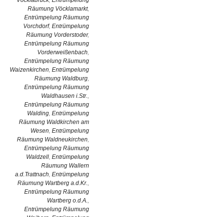
Vöcklabruck
,
Entrümpelung
Räumung Vöcklamarkt
,
Entrümpelung Räumung
Vorchdorf
,
Entrümpelung
Räumung Vorderstoder
,
Entrümpelung Räumung
Vorderweißenbach
,
Entrümpelung Räumung
Waizenkirchen
,
Entrümpelung
Räumung Waldburg
,
Entrümpelung Räumung
Waldhausen i.Str.
,
Entrümpelung Räumung
Walding
,
Entrümpelung
Räumung Waldkirchen am
Wesen
,
Entrümpelung
Räumung Waldneukirchen
,
Entrümpelung Räumung
Waldzell
,
Entrümpelung
Räumung Wallern
a.d.Trattnach
,
Entrümpelung
Räumung Wartberg a.d.Kr.
,
Entrümpelung Räumung
Wartberg o.d.A.
,
Entrümpelung Räumung