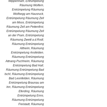
Wippenham
,
Entrümpelung
Räumung Wolfern
,
Entrümpelung Räumung
Wolfsegg am Hausruck
,
Entrümpelung Räumung Zell
am Moos
,
Entrümpelung
Räumung Zell am Pettenfirst
,
Entrümpelung Räumung Zell
an der Pram
,
Entrümpelung
Räumung Zwettl a.d.Rodl
,
Räumung Entrümpelung
Altheim
,
Räumung
Entrümpelung Ansfelden
,
Räumung Entrümpelung
Attnang-Puchheim
,
Räumung
Entrümpelung Bad Hall
,
Räumung Entrümpelung Bad
Ischl
,
Räumung Entrümpelung
Bad Leonfelden
,
Räumung
Entrümpelung Braunau am
Inn
,
Räumung Entrümpelung
Eferding
,
Räumung
Entrümpelung Enns
,
Räumung Entrümpelung
Freistadt
,
Räumung