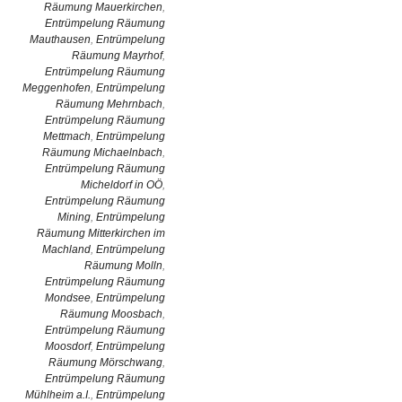
Räumung Mauerkirchen
,
Entrümpelung Räumung
Mauthausen
,
Entrümpelung
Räumung Mayrhof
,
Entrümpelung Räumung
Meggenhofen
,
Entrümpelung
Räumung Mehrnbach
,
Entrümpelung Räumung
Mettmach
,
Entrümpelung
Räumung Michaelnbach
,
Entrümpelung Räumung
Micheldorf in OÖ
,
Entrümpelung Räumung
Mining
,
Entrümpelung
Räumung Mitterkirchen im
Machland
,
Entrümpelung
Räumung Molln
,
Entrümpelung Räumung
Mondsee
,
Entrümpelung
Räumung Moosbach
,
Entrümpelung Räumung
Moosdorf
,
Entrümpelung
Räumung Mörschwang
,
Entrümpelung Räumung
Mühlheim a.I.
,
Entrümpelung