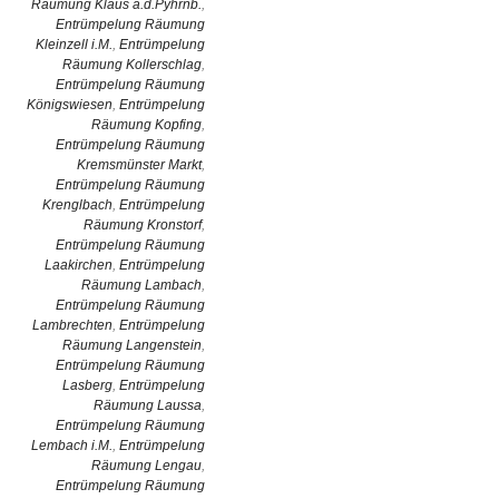
Räumung Klaus a.d.Pyhrnb.
,
Entrümpelung Räumung
Kleinzell i.M.
,
Entrümpelung
Räumung Kollerschlag
,
Entrümpelung Räumung
Königswiesen
,
Entrümpelung
Räumung Kopfing
,
Entrümpelung Räumung
Kremsmünster Markt
,
Entrümpelung Räumung
Krenglbach
,
Entrümpelung
Räumung Kronstorf
,
Entrümpelung Räumung
Laakirchen
,
Entrümpelung
Räumung Lambach
,
Entrümpelung Räumung
Lambrechten
,
Entrümpelung
Räumung Langenstein
,
Entrümpelung Räumung
Lasberg
,
Entrümpelung
Räumung Laussa
,
Entrümpelung Räumung
Lembach i.M.
,
Entrümpelung
Räumung Lengau
,
Entrümpelung Räumung