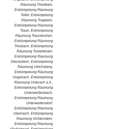
Räumung Timelkam
,
Entrümpelung Räumung
Tollet
,
Entrümpelung
Räumung Tragwein
,
Entrümpelung Räumung
Traun
,
Entrümpelung
Räumung Traunkirchen
,
Entrümpelung Räumung
Treubach
,
Entrümpelung
Räumung Tumeltsham
,
Entrümpelung Räumung
Überackern
,
Entrümpelung
Räumung Ulrichsberg
,
Entrümpelung Räumung
Ungenach
,
Entrümpelung
Räumung Unterach a.A.
,
Entrümpelung Räumung
Unterweißenbach
,
Entrümpelung Räumung
Unterweitersdorf
,
Entrümpelung Räumung
Utzenaich
,
Entrümpelung
Räumung Vichtenstein
,
Entrümpelung Räumung