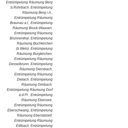
Entrümpelung Räumung Berg
b.Rohrbach
,
Entrümpelung
Räumung Berg i.A.
,
Entrümpelung Räumung
Braunau a.I.
,
Entrümpelung
Räumung Bruck-Waasen
,
Entrümpelung Räumung
Brunnenthal
,
Entrümpelung
Räumung Buchkirchen
(b.Wels)
,
Entrümpelung
Räumung Burgkirchen
,
Entrümpelung Räumung
Desselbrunn
,
Entrümpelung
Räumung Diersbach
,
Entrümpelung Räumung
Dietach
,
Entrümpelung
Räumung Dimbach
,
Entrümpelung Räumung Dorf
a.d.Pr.
,
Entrümpelung
Räumung Ebensee
,
Entrümpelung Räumung
Eberschwang
,
Entrümpelung
Räumung Eberstalzell
,
Entrümpelung Räumung
Edlbach
,
Entrümpelung