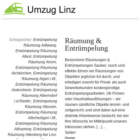
Räumung &
Schlagwörter:
Entrümpelung
Räumung Adlwang
,
Entrümpelung
Entrümpelung Räumung
Afiesl
,
Entrümpelung
Besenreine Räumungen &
Räumung Ahorn
,
Entrümpelungen Sauber, rasch und
Entrümpelung Räumung
effektiv führen wir Räumungen von
Aichkirchen
,
Entrümpelung
Objekten jeglicher Art durch, und
Räumung Aigen i.M.
,
erledigen sowohl für Privat- als auch
Entrümpelung Räumung
Gewerbekunden kostengünstige
Aistersheim
,
Entrümpelung
Entrümpelungsarbeiten. Ob Firmen-
Räumung Alberndorf
oder Haushaltsauflösungen – wir
i.d.Riedm.
,
Entrümpelung
räumen sämtliche Objekte termin- und
Räumung Alkoven
,
zeitgerecht, und sind dabei auf eine
Entrümpelung Räumung
diskrete Arbeitsweise bedacht, bei der
Allerheiligen i.M.
,
Ihre Wünsche im Mittelpunkt unseres
Entrümpelung Räumung
Interesses stehen. […] ...
Allhaming
,
Entrümpelung
Seiten
Räumung Altenberg bei Linz
,
Home