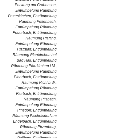
Perwang am Grabensee
,
Entrümpelung Räumung
Peterskirchen
,
Entrümpelung
Räumung Pettenbach
,
Entrümpelung Räumung
Peuerbach
,
Entrümpelung
Räumung Pfaffing
,
Entrümpelung Räumung
Pfaffstätt
,
Entrümpelung
Räumung Pfarrkirchen bei
Bad Hall
,
Entrümpelung
Räumung Pfarrkirchen i.M.
,
Entrümpelung Räumung
Piberbach
,
Entrümpelung
Räumung Pichl b.W.
,
Entrümpelung Räumung
Pierbach
,
Entrümpelung
Räumung Pilsbach
,
Entrümpelung Räumung
Pinsdorf
,
Entrümpelung
Räumung Pischelsdorf am
Engelbach
,
Entrümpelung
Räumung Pitzenberg
,
Entrümpelung Räumung