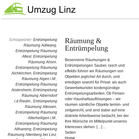
Räumung &
Schlagwörter:
Entrümpelung
Räumung Adlwang
,
Entrümpelung
Entrümpelung Räumung
Afiesl
,
Entrümpelung
Besenreine Räumungen &
Räumung Ahorn
,
Entrümpelungen Sauber, rasch und
Entrümpelung Räumung
effektiv führen wir Räumungen von
Aichkirchen
,
Entrümpelung
Objekten jeglicher Art durch, und
Räumung Aigen i.M.
,
erledigen sowohl für Privat- als auch
Entrümpelung Räumung
Gewerbekunden kostengünstige
Aistersheim
,
Entrümpelung
Entrümpelungsarbeiten. Ob Firmen-
Räumung Alberndorf
oder Haushaltsauflösungen – wir
i.d.Riedm.
,
Entrümpelung
räumen sämtliche Objekte termin- und
Räumung Alkoven
,
zeitgerecht, und sind dabei auf eine
Entrümpelung Räumung
diskrete Arbeitsweise bedacht, bei der
Allerheiligen i.M.
,
Ihre Wünsche im Mittelpunkt unseres
Entrümpelung Räumung
Interesses stehen. […] ...
Allhaming
,
Entrümpelung
Seiten
Räumung Altenberg bei Linz
,
Home