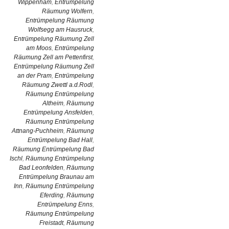
Wippenham
,
Entrümpelung
Räumung Wolfern
,
Entrümpelung Räumung
Wolfsegg am Hausruck
,
Entrümpelung Räumung Zell
am Moos
,
Entrümpelung
Räumung Zell am Pettenfirst
,
Entrümpelung Räumung Zell
an der Pram
,
Entrümpelung
Räumung Zwettl a.d.Rodl
,
Räumung Entrümpelung
Altheim
,
Räumung
Entrümpelung Ansfelden
,
Räumung Entrümpelung
Attnang-Puchheim
,
Räumung
Entrümpelung Bad Hall
,
Räumung Entrümpelung Bad
Ischl
,
Räumung Entrümpelung
Bad Leonfelden
,
Räumung
Entrümpelung Braunau am
Inn
,
Räumung Entrümpelung
Eferding
,
Räumung
Entrümpelung Enns
,
Räumung Entrümpelung
Freistadt
,
Räumung