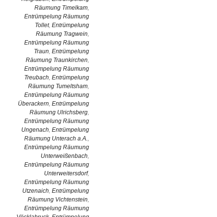
Räumung Timelkam
,
Entrümpelung Räumung
Tollet
,
Entrümpelung
Räumung Tragwein
,
Entrümpelung Räumung
Traun
,
Entrümpelung
Räumung Traunkirchen
,
Entrümpelung Räumung
Treubach
,
Entrümpelung
Räumung Tumeltsham
,
Entrümpelung Räumung
Überackern
,
Entrümpelung
Räumung Ulrichsberg
,
Entrümpelung Räumung
Ungenach
,
Entrümpelung
Räumung Unterach a.A.
,
Entrümpelung Räumung
Unterweißenbach
,
Entrümpelung Räumung
Unterweitersdorf
,
Entrümpelung Räumung
Utzenaich
,
Entrümpelung
Räumung Vichtenstein
,
Entrümpelung Räumung