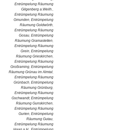
Entrümpelung Räumung
Gilgenberg a.Weilh.
,
Entrümpelung Räumung
Gmunden
,
Entrümpelung
Räumung Goldwörth
,
Entrümpelung Räumung
Gosau
,
Entrümpelung
Räumung Gramastetten
,
Entrümpelung Räumung
Grein
,
Entrümpelung
Räumung Grieskirchen
,
Entrümpelung Räumung
Großraming
,
Entrümpelung
Räumung Grünau im Almtal
,
Entrümpelung Räumung
Grünbach
,
Entrümpelung
Räumung Grünburg
,
Entrümpelung Räumung
Gschwandt
,
Entrümpelung
Räumung Gunskirchen
,
Entrümpelung Räumung
Gurten
,
Entrümpelung
Räumung Gutau
,
Entrümpelung Räumung
Haag a.H.
,
Entrümpelung