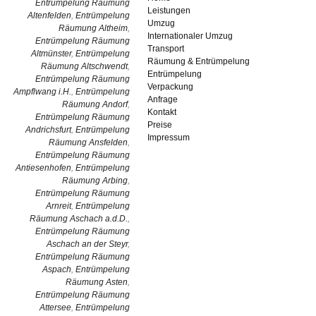
Entrümpelung Räumung
Leistungen
Altenfelden
,
Entrümpelung
Umzug
Räumung Altheim
,
Internationaler Umzug
Entrümpelung Räumung
Transport
Altmünster
,
Entrümpelung
Räumung & Entrümpelung
Räumung Altschwendt
,
Entrümpelung
Entrümpelung Räumung
Verpackung
Ampflwang i.H.
,
Entrümpelung
Anfrage
Räumung Andorf
,
Kontakt
Entrümpelung Räumung
Preise
Andrichsfurt
,
Entrümpelung
Impressum
Räumung Ansfelden
,
Entrümpelung Räumung
Antiesenhofen
,
Entrümpelung
Räumung Arbing
,
Entrümpelung Räumung
Arnreit
,
Entrümpelung
Räumung Aschach a.d.D.
,
Entrümpelung Räumung
Aschach an der Steyr
,
Entrümpelung Räumung
Aspach
,
Entrümpelung
Räumung Asten
,
Entrümpelung Räumung
Attersee
,
Entrümpelung