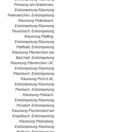
Perwang am Grabensee
,
Entrümpelung Räumung
Peterskirchen
,
Entrümpelung
Räumung Pettenbach
,
Entrümpelung Räumung
Peuerbach
,
Entrümpelung
Räumung Pfaffing
,
Entrümpelung Räumung
Pfaffstätt
,
Entrümpelung
Räumung Pfarrkirchen bei
Bad Hall
,
Entrümpelung
Räumung Pfarrkirchen i.M.
,
Entrümpelung Räumung
Piberbach
,
Entrümpelung
Räumung Pichl b.W.
,
Entrümpelung Räumung
Pierbach
,
Entrümpelung
Räumung Pilsbach
,
Entrümpelung Räumung
Pinsdorf
,
Entrümpelung
Räumung Pischelsdorf am
Engelbach
,
Entrümpelung
Räumung Pitzenberg
,
Entrümpelung Räumung