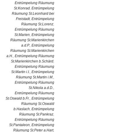
Entrümpelung Räumung
St.Konrad
,
Entrümpelung
Räumung St.Leonhard bei
Freistadt
,
Entrümpelung
Räumung St.Lorenz
,
Entrümpelung Räumung
St.Marien
,
Entrümpelung
Räumung St.Marienkirchen
a.d.P.
,
Entrümpelung
Räumung St.Marienkirchen
a.H.
,
Entrümpelung Räumung
St.Marienkirchen b.Schärd
,
Entrümpelung Räumung
St.Martin i.I.
,
Entrümpelung
Räumung St.Martin i.M.
,
Entrümpelung Räumung
St.Nikola a.d.D.
,
Entrümpelung Räumung
St.Oswald b.Fr.
,
Entrümpelung
Räumung St.Oswald
b.Haslach
,
Entrümpelung
Räumung St.Pankraz
,
Entrümpelung Räumung
St.Pantaleon
,
Entrümpelung
Räumung St.Peter a.Hart
,