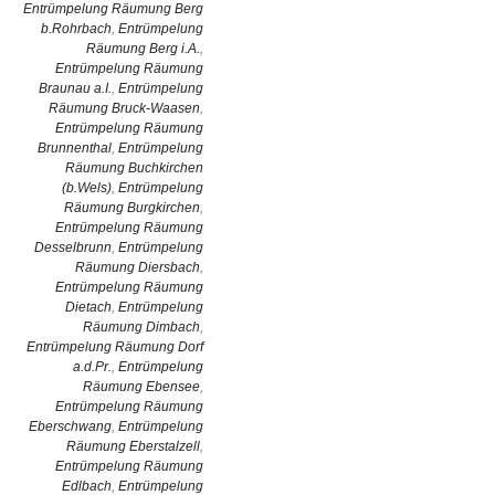
Entrümpelung Räumung Berg
b.Rohrbach
,
Entrümpelung
Räumung Berg i.A.
,
Entrümpelung Räumung
Braunau a.I.
,
Entrümpelung
Räumung Bruck-Waasen
,
Entrümpelung Räumung
Brunnenthal
,
Entrümpelung
Räumung Buchkirchen
(b.Wels)
,
Entrümpelung
Räumung Burgkirchen
,
Entrümpelung Räumung
Desselbrunn
,
Entrümpelung
Räumung Diersbach
,
Entrümpelung Räumung
Dietach
,
Entrümpelung
Räumung Dimbach
,
Entrümpelung Räumung Dorf
a.d.Pr.
,
Entrümpelung
Räumung Ebensee
,
Entrümpelung Räumung
Eberschwang
,
Entrümpelung
Räumung Eberstalzell
,
Entrümpelung Räumung
Edlbach
,
Entrümpelung