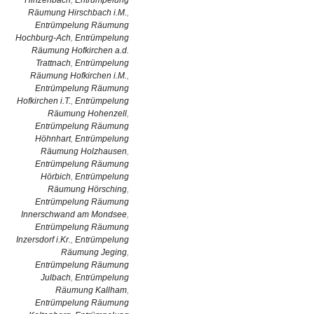
Hinzenbach
,
Entrümpelung
Räumung Hirschbach i.M.
,
Entrümpelung Räumung
Hochburg-Ach
,
Entrümpelung
Räumung Hofkirchen a.d.
Trattnach
,
Entrümpelung
Räumung Hofkirchen i.M.
,
Entrümpelung Räumung
Hofkirchen i.T.
,
Entrümpelung
Räumung Hohenzell
,
Entrümpelung Räumung
Höhnhart
,
Entrümpelung
Räumung Holzhausen
,
Entrümpelung Räumung
Hörbich
,
Entrümpelung
Räumung Hörsching
,
Entrümpelung Räumung
Innerschwand am Mondsee
,
Entrümpelung Räumung
Inzersdorf i.Kr.
,
Entrümpelung
Räumung Jeging
,
Entrümpelung Räumung
Julbach
,
Entrümpelung
Räumung Kallham
,
Entrümpelung Räumung