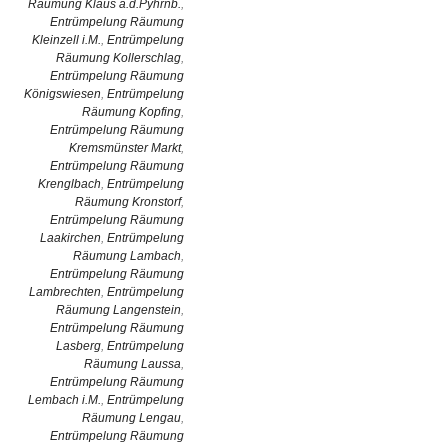
Räumung Klaus a.d.Pyhrnb.
,
Entrümpelung Räumung
Kleinzell i.M.
,
Entrümpelung
Räumung Kollerschlag
,
Entrümpelung Räumung
Königswiesen
,
Entrümpelung
Räumung Kopfing
,
Entrümpelung Räumung
Kremsmünster Markt
,
Entrümpelung Räumung
Krenglbach
,
Entrümpelung
Räumung Kronstorf
,
Entrümpelung Räumung
Laakirchen
,
Entrümpelung
Räumung Lambach
,
Entrümpelung Räumung
Lambrechten
,
Entrümpelung
Räumung Langenstein
,
Entrümpelung Räumung
Lasberg
,
Entrümpelung
Räumung Laussa
,
Entrümpelung Räumung
Lembach i.M.
,
Entrümpelung
Räumung Lengau
,
Entrümpelung Räumung