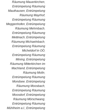
Räumung Mauerkirchen
,
Entrümpelung Räumung
Mauthausen
,
Entrümpelung
Räumung Mayrhof
,
Entrümpelung Räumung
Meggenhofen
,
Entrümpelung
Räumung Mehrnbach
,
Entrümpelung Räumung
Mettmach
,
Entrümpelung
Räumung Michaelnbach
,
Entrümpelung Räumung
Micheldorf in OÖ
,
Entrümpelung Räumung
Mining
,
Entrümpelung
Räumung Mitterkirchen im
Machland
,
Entrümpelung
Räumung Molln
,
Entrümpelung Räumung
Mondsee
,
Entrümpelung
Räumung Moosbach
,
Entrümpelung Räumung
Moosdorf
,
Entrümpelung
Räumung Mörschwang
,
Entrümpelung Räumung
Mühlheim a.I.
,
Entrümpelung