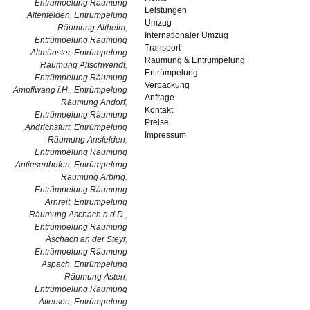
Entrümpelung Räumung
Leistungen
Altenfelden
,
Entrümpelung
Umzug
Räumung Altheim
,
Internationaler Umzug
Entrümpelung Räumung
Transport
Altmünster
,
Entrümpelung
Räumung & Entrümpelung
Räumung Altschwendt
,
Entrümpelung
Entrümpelung Räumung
Verpackung
Ampflwang i.H.
,
Entrümpelung
Anfrage
Räumung Andorf
,
Kontakt
Entrümpelung Räumung
Preise
Andrichsfurt
,
Entrümpelung
Impressum
Räumung Ansfelden
,
Entrümpelung Räumung
Antiesenhofen
,
Entrümpelung
Räumung Arbing
,
Entrümpelung Räumung
Arnreit
,
Entrümpelung
Räumung Aschach a.d.D.
,
Entrümpelung Räumung
Aschach an der Steyr
,
Entrümpelung Räumung
Aspach
,
Entrümpelung
Räumung Asten
,
Entrümpelung Räumung
Attersee
,
Entrümpelung