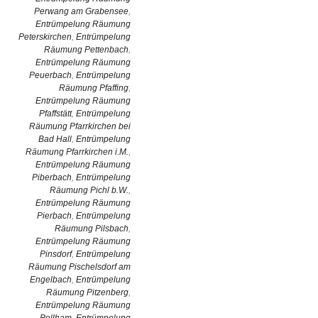
Perwang am Grabensee
,
Entrümpelung Räumung
Peterskirchen
,
Entrümpelung
Räumung Pettenbach
,
Entrümpelung Räumung
Peuerbach
,
Entrümpelung
Räumung Pfaffing
,
Entrümpelung Räumung
Pfaffstätt
,
Entrümpelung
Räumung Pfarrkirchen bei
Bad Hall
,
Entrümpelung
Räumung Pfarrkirchen i.M.
,
Entrümpelung Räumung
Piberbach
,
Entrümpelung
Räumung Pichl b.W.
,
Entrümpelung Räumung
Pierbach
,
Entrümpelung
Räumung Pilsbach
,
Entrümpelung Räumung
Pinsdorf
,
Entrümpelung
Räumung Pischelsdorf am
Engelbach
,
Entrümpelung
Räumung Pitzenberg
,
Entrümpelung Räumung