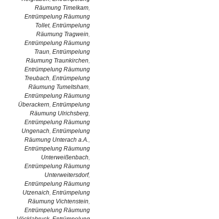
Räumung Timelkam
,
Entrümpelung Räumung
Tollet
,
Entrümpelung
Räumung Tragwein
,
Entrümpelung Räumung
Traun
,
Entrümpelung
Räumung Traunkirchen
,
Entrümpelung Räumung
Treubach
,
Entrümpelung
Räumung Tumeltsham
,
Entrümpelung Räumung
Überackern
,
Entrümpelung
Räumung Ulrichsberg
,
Entrümpelung Räumung
Ungenach
,
Entrümpelung
Räumung Unterach a.A.
,
Entrümpelung Räumung
Unterweißenbach
,
Entrümpelung Räumung
Unterweitersdorf
,
Entrümpelung Räumung
Utzenaich
,
Entrümpelung
Räumung Vichtenstein
,
Entrümpelung Räumung