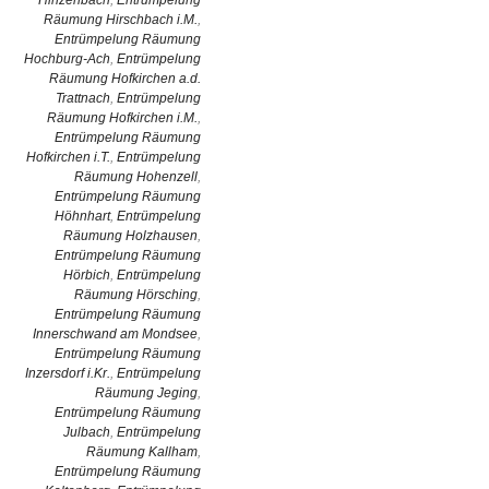
Hinzenbach
,
Entrümpelung
Räumung Hirschbach i.M.
,
Entrümpelung Räumung
Hochburg-Ach
,
Entrümpelung
Räumung Hofkirchen a.d.
Trattnach
,
Entrümpelung
Räumung Hofkirchen i.M.
,
Entrümpelung Räumung
Hofkirchen i.T.
,
Entrümpelung
Räumung Hohenzell
,
Entrümpelung Räumung
Höhnhart
,
Entrümpelung
Räumung Holzhausen
,
Entrümpelung Räumung
Hörbich
,
Entrümpelung
Räumung Hörsching
,
Entrümpelung Räumung
Innerschwand am Mondsee
,
Entrümpelung Räumung
Inzersdorf i.Kr.
,
Entrümpelung
Räumung Jeging
,
Entrümpelung Räumung
Julbach
,
Entrümpelung
Räumung Kallham
,
Entrümpelung Räumung