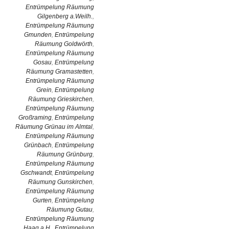
Entrümpelung Räumung
Gilgenberg a.Weilh.
,
Entrümpelung Räumung
Gmunden
,
Entrümpelung
Räumung Goldwörth
,
Entrümpelung Räumung
Gosau
,
Entrümpelung
Räumung Gramastetten
,
Entrümpelung Räumung
Grein
,
Entrümpelung
Räumung Grieskirchen
,
Entrümpelung Räumung
Großraming
,
Entrümpelung
Räumung Grünau im Almtal
,
Entrümpelung Räumung
Grünbach
,
Entrümpelung
Räumung Grünburg
,
Entrümpelung Räumung
Gschwandt
,
Entrümpelung
Räumung Gunskirchen
,
Entrümpelung Räumung
Gurten
,
Entrümpelung
Räumung Gutau
,
Entrümpelung Räumung
Haag a.H.
,
Entrümpelung