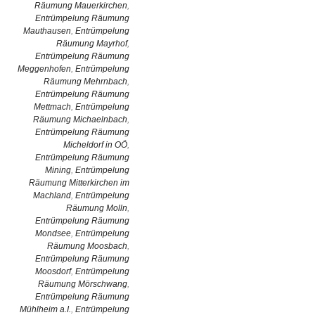
Räumung Mauerkirchen
,
Entrümpelung Räumung
Mauthausen
,
Entrümpelung
Räumung Mayrhof
,
Entrümpelung Räumung
Meggenhofen
,
Entrümpelung
Räumung Mehrnbach
,
Entrümpelung Räumung
Mettmach
,
Entrümpelung
Räumung Michaelnbach
,
Entrümpelung Räumung
Micheldorf in OÖ
,
Entrümpelung Räumung
Mining
,
Entrümpelung
Räumung Mitterkirchen im
Machland
,
Entrümpelung
Räumung Molln
,
Entrümpelung Räumung
Mondsee
,
Entrümpelung
Räumung Moosbach
,
Entrümpelung Räumung
Moosdorf
,
Entrümpelung
Räumung Mörschwang
,
Entrümpelung Räumung
Mühlheim a.I.
,
Entrümpelung