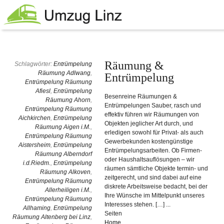
Räumung &
Schlagwörter:
Entrümpelung
Räumung Adlwang
,
Entrümpelung
Entrümpelung Räumung
Afiesl
,
Entrümpelung
Besenreine Räumungen &
Räumung Ahorn
,
Entrümpelungen Sauber, rasch und
Entrümpelung Räumung
effektiv führen wir Räumungen von
Aichkirchen
,
Entrümpelung
Objekten jeglicher Art durch, und
Räumung Aigen i.M.
,
erledigen sowohl für Privat- als auch
Entrümpelung Räumung
Gewerbekunden kostengünstige
Aistersheim
,
Entrümpelung
Entrümpelungsarbeiten. Ob Firmen-
Räumung Alberndorf
oder Haushaltsauflösungen – wir
i.d.Riedm.
,
Entrümpelung
räumen sämtliche Objekte termin- und
Räumung Alkoven
,
zeitgerecht, und sind dabei auf eine
Entrümpelung Räumung
diskrete Arbeitsweise bedacht, bei der
Allerheiligen i.M.
,
Ihre Wünsche im Mittelpunkt unseres
Entrümpelung Räumung
Interesses stehen. […] ...
Allhaming
,
Entrümpelung
Seiten
Räumung Altenberg bei Linz
,
Home