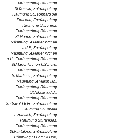
Entrümpelung Räumung
St.Konrad
,
Entrümpelung
Räumung St.Leonhard bei
Freistadt
,
Entrümpelung
Räumung St.Lorenz
,
Entrümpelung Räumung
St.Marien
,
Entrümpelung
Räumung St.Marienkirchen
a.d.P.
,
Entrümpelung
Räumung St.Marienkirchen
a.H.
,
Entrümpelung Räumung
St.Marienkirchen b.Schärd
,
Entrümpelung Räumung
St.Martin i.I.
,
Entrümpelung
Räumung St.Martin i.M.
,
Entrümpelung Räumung
St.Nikola a.d.D.
,
Entrümpelung Räumung
St.Oswald b.Fr.
,
Entrümpelung
Räumung St.Oswald
b.Haslach
,
Entrümpelung
Räumung St.Pankraz
,
Entrümpelung Räumung
St.Pantaleon
,
Entrümpelung
Räumung St.Peter a.Hart
,