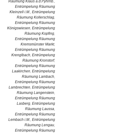
Räumung Klaus a.d.Pyhrnb.
,
Entrümpelung Räumung
Kleinzell i.M.
,
Entrümpelung
Räumung Kollerschlag
,
Entrümpelung Räumung
Königswiesen
,
Entrümpelung
Räumung Kopfing
,
Entrümpelung Räumung
Kremsmünster Markt
,
Entrümpelung Räumung
Krenglbach
,
Entrümpelung
Räumung Kronstorf
,
Entrümpelung Räumung
Laakirchen
,
Entrümpelung
Räumung Lambach
,
Entrümpelung Räumung
Lambrechten
,
Entrümpelung
Räumung Langenstein
,
Entrümpelung Räumung
Lasberg
,
Entrümpelung
Räumung Laussa
,
Entrümpelung Räumung
Lembach i.M.
,
Entrümpelung
Räumung Lengau
,
Entrümpelung Räumung