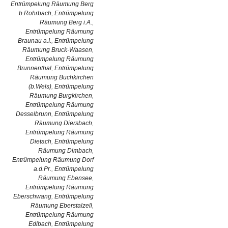
Entrümpelung Räumung Berg
b.Rohrbach
,
Entrümpelung
Räumung Berg i.A.
,
Entrümpelung Räumung
Braunau a.I.
,
Entrümpelung
Räumung Bruck-Waasen
,
Entrümpelung Räumung
Brunnenthal
,
Entrümpelung
Räumung Buchkirchen
(b.Wels)
,
Entrümpelung
Räumung Burgkirchen
,
Entrümpelung Räumung
Desselbrunn
,
Entrümpelung
Räumung Diersbach
,
Entrümpelung Räumung
Dietach
,
Entrümpelung
Räumung Dimbach
,
Entrümpelung Räumung Dorf
a.d.Pr.
,
Entrümpelung
Räumung Ebensee
,
Entrümpelung Räumung
Eberschwang
,
Entrümpelung
Räumung Eberstalzell
,
Entrümpelung Räumung
Edlbach
,
Entrümpelung