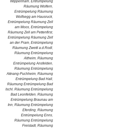
Wippenham
,
Entrümpelung
Räumung Wolfern
,
Entrümpelung Räumung
Wolfsegg am Hausruck
,
Entrümpelung Räumung Zell
am Moos
,
Entrümpelung
Räumung Zell am Pettenfirst
,
Entrümpelung Räumung Zell
an der Pram
,
Entrümpelung
Räumung Zwettl a.d.Rodl
,
Räumung Entrümpelung
Altheim
,
Räumung
Entrümpelung Ansfelden
,
Räumung Entrümpelung
Attnang-Puchheim
,
Räumung
Entrümpelung Bad Hall
,
Räumung Entrümpelung Bad
Ischl
,
Räumung Entrümpelung
Bad Leonfelden
,
Räumung
Entrümpelung Braunau am
Inn
,
Räumung Entrümpelung
Eferding
,
Räumung
Entrümpelung Enns
,
Räumung Entrümpelung
Freistadt
,
Räumung