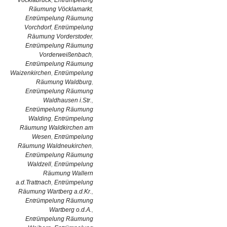
Vöcklabruck
,
Entrümpelung
Räumung Vöcklamarkt
,
Entrümpelung Räumung
Vorchdorf
,
Entrümpelung
Räumung Vorderstoder
,
Entrümpelung Räumung
Vorderweißenbach
,
Entrümpelung Räumung
Waizenkirchen
,
Entrümpelung
Räumung Waldburg
,
Entrümpelung Räumung
Waldhausen i.Str.
,
Entrümpelung Räumung
Walding
,
Entrümpelung
Räumung Waldkirchen am
Wesen
,
Entrümpelung
Räumung Waldneukirchen
,
Entrümpelung Räumung
Waldzell
,
Entrümpelung
Räumung Wallern
a.d.Trattnach
,
Entrümpelung
Räumung Wartberg a.d.Kr.
,
Entrümpelung Räumung
Wartberg o.d.A.
,
Entrümpelung Räumung