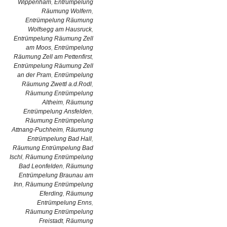
Wippenham
,
Entrümpelung
Räumung Wolfern
,
Entrümpelung Räumung
Wolfsegg am Hausruck
,
Entrümpelung Räumung Zell
am Moos
,
Entrümpelung
Räumung Zell am Pettenfirst
,
Entrümpelung Räumung Zell
an der Pram
,
Entrümpelung
Räumung Zwettl a.d.Rodl
,
Räumung Entrümpelung
Altheim
,
Räumung
Entrümpelung Ansfelden
,
Räumung Entrümpelung
Attnang-Puchheim
,
Räumung
Entrümpelung Bad Hall
,
Räumung Entrümpelung Bad
Ischl
,
Räumung Entrümpelung
Bad Leonfelden
,
Räumung
Entrümpelung Braunau am
Inn
,
Räumung Entrümpelung
Eferding
,
Räumung
Entrümpelung Enns
,
Räumung Entrümpelung
Freistadt
,
Räumung