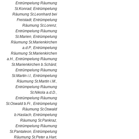
Entrümpelung Räumung
St.Konrad
,
Entrümpelung
Räumung St.Leonhard bei
Freistadt
,
Entrümpelung
Räumung St.Lorenz
,
Entrümpelung Räumung
St.Marien
,
Entrümpelung
Räumung St.Marienkirchen
a.d.P.
,
Entrümpelung
Räumung St.Marienkirchen
a.H.
,
Entrümpelung Räumung
St.Marienkirchen b.Schärd
,
Entrümpelung Räumung
St.Martin i.I.
,
Entrümpelung
Räumung St.Martin i.M.
,
Entrümpelung Räumung
St.Nikola a.d.D.
,
Entrümpelung Räumung
St.Oswald b.Fr.
,
Entrümpelung
Räumung St.Oswald
b.Haslach
,
Entrümpelung
Räumung St.Pankraz
,
Entrümpelung Räumung
St.Pantaleon
,
Entrümpelung
Räumung St.Peter a.Hart
,