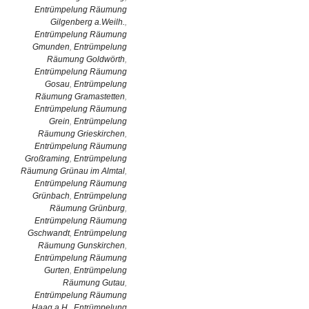
Entrümpelung Räumung
Gilgenberg a.Weilh.
,
Entrümpelung Räumung
Gmunden
,
Entrümpelung
Räumung Goldwörth
,
Entrümpelung Räumung
Gosau
,
Entrümpelung
Räumung Gramastetten
,
Entrümpelung Räumung
Grein
,
Entrümpelung
Räumung Grieskirchen
,
Entrümpelung Räumung
Großraming
,
Entrümpelung
Räumung Grünau im Almtal
,
Entrümpelung Räumung
Grünbach
,
Entrümpelung
Räumung Grünburg
,
Entrümpelung Räumung
Gschwandt
,
Entrümpelung
Räumung Gunskirchen
,
Entrümpelung Räumung
Gurten
,
Entrümpelung
Räumung Gutau
,
Entrümpelung Räumung
Haag a.H.
,
Entrümpelung