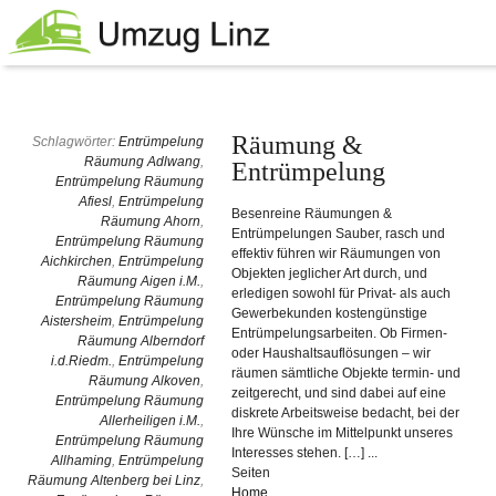
Räumung &
Schlagwörter:
Entrümpelung
Räumung Adlwang
,
Entrümpelung
Entrümpelung Räumung
Afiesl
,
Entrümpelung
Besenreine Räumungen &
Räumung Ahorn
,
Entrümpelungen Sauber, rasch und
Entrümpelung Räumung
effektiv führen wir Räumungen von
Aichkirchen
,
Entrümpelung
Objekten jeglicher Art durch, und
Räumung Aigen i.M.
,
erledigen sowohl für Privat- als auch
Entrümpelung Räumung
Gewerbekunden kostengünstige
Aistersheim
,
Entrümpelung
Entrümpelungsarbeiten. Ob Firmen-
Räumung Alberndorf
oder Haushaltsauflösungen – wir
i.d.Riedm.
,
Entrümpelung
räumen sämtliche Objekte termin- und
Räumung Alkoven
,
zeitgerecht, und sind dabei auf eine
Entrümpelung Räumung
diskrete Arbeitsweise bedacht, bei der
Allerheiligen i.M.
,
Ihre Wünsche im Mittelpunkt unseres
Entrümpelung Räumung
Interesses stehen. […] ...
Allhaming
,
Entrümpelung
Seiten
Räumung Altenberg bei Linz
,
Home