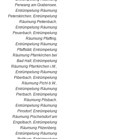
Perwang am Grabensee
,
Entrümpelung Räumung
Peterskirchen
,
Entrümpelung
Räumung Pettenbach
,
Entrümpelung Räumung
Peuerbach
,
Entrümpelung
Räumung Pfaffing
,
Entrümpelung Räumung
Pfaffstätt
,
Entrümpelung
Räumung Pfarrkirchen bei
Bad Hall
,
Entrümpelung
Räumung Pfarrkirchen i.M.
,
Entrümpelung Räumung
Piberbach
,
Entrümpelung
Räumung Pichl b.W.
,
Entrümpelung Räumung
Pierbach
,
Entrümpelung
Räumung Pilsbach
,
Entrümpelung Räumung
Pinsdorf
,
Entrümpelung
Räumung Pischelsdorf am
Engelbach
,
Entrümpelung
Räumung Pitzenberg
,
Entrümpelung Räumung