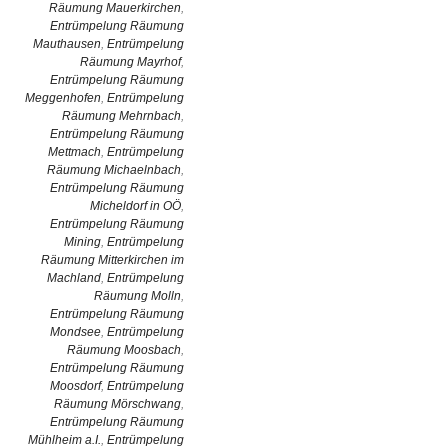
Räumung Mauerkirchen
,
Entrümpelung Räumung
Mauthausen
,
Entrümpelung
Räumung Mayrhof
,
Entrümpelung Räumung
Meggenhofen
,
Entrümpelung
Räumung Mehrnbach
,
Entrümpelung Räumung
Mettmach
,
Entrümpelung
Räumung Michaelnbach
,
Entrümpelung Räumung
Micheldorf in OÖ
,
Entrümpelung Räumung
Mining
,
Entrümpelung
Räumung Mitterkirchen im
Machland
,
Entrümpelung
Räumung Molln
,
Entrümpelung Räumung
Mondsee
,
Entrümpelung
Räumung Moosbach
,
Entrümpelung Räumung
Moosdorf
,
Entrümpelung
Räumung Mörschwang
,
Entrümpelung Räumung
Mühlheim a.I.
,
Entrümpelung