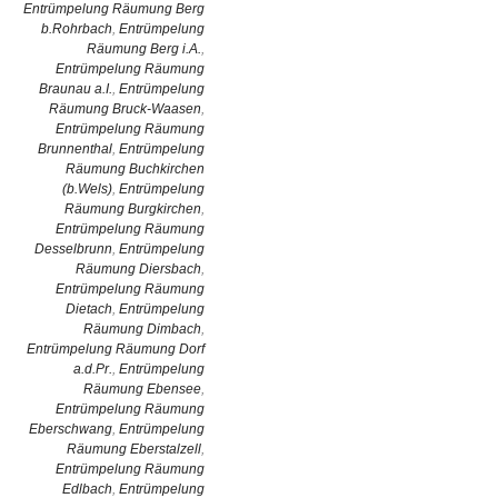
Entrümpelung Räumung Berg
b.Rohrbach
,
Entrümpelung
Räumung Berg i.A.
,
Entrümpelung Räumung
Braunau a.I.
,
Entrümpelung
Räumung Bruck-Waasen
,
Entrümpelung Räumung
Brunnenthal
,
Entrümpelung
Räumung Buchkirchen
(b.Wels)
,
Entrümpelung
Räumung Burgkirchen
,
Entrümpelung Räumung
Desselbrunn
,
Entrümpelung
Räumung Diersbach
,
Entrümpelung Räumung
Dietach
,
Entrümpelung
Räumung Dimbach
,
Entrümpelung Räumung Dorf
a.d.Pr.
,
Entrümpelung
Räumung Ebensee
,
Entrümpelung Räumung
Eberschwang
,
Entrümpelung
Räumung Eberstalzell
,
Entrümpelung Räumung
Edlbach
,
Entrümpelung