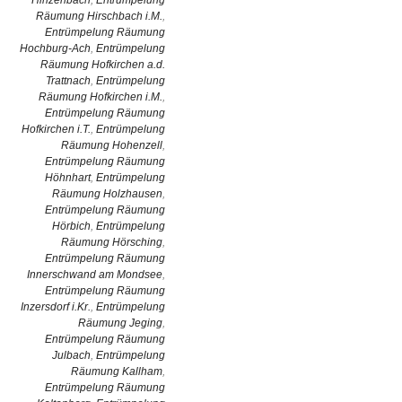
Hinzenbach
,
Entrümpelung
Räumung Hirschbach i.M.
,
Entrümpelung Räumung
Hochburg-Ach
,
Entrümpelung
Räumung Hofkirchen a.d.
Trattnach
,
Entrümpelung
Räumung Hofkirchen i.M.
,
Entrümpelung Räumung
Hofkirchen i.T.
,
Entrümpelung
Räumung Hohenzell
,
Entrümpelung Räumung
Höhnhart
,
Entrümpelung
Räumung Holzhausen
,
Entrümpelung Räumung
Hörbich
,
Entrümpelung
Räumung Hörsching
,
Entrümpelung Räumung
Innerschwand am Mondsee
,
Entrümpelung Räumung
Inzersdorf i.Kr.
,
Entrümpelung
Räumung Jeging
,
Entrümpelung Räumung
Julbach
,
Entrümpelung
Räumung Kallham
,
Entrümpelung Räumung