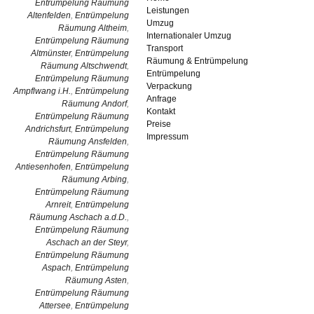
Entrümpelung Räumung
Leistungen
Altenfelden
,
Entrümpelung
Umzug
Räumung Altheim
,
Internationaler Umzug
Entrümpelung Räumung
Transport
Altmünster
,
Entrümpelung
Räumung & Entrümpelung
Räumung Altschwendt
,
Entrümpelung
Entrümpelung Räumung
Verpackung
Ampflwang i.H.
,
Entrümpelung
Anfrage
Räumung Andorf
,
Kontakt
Entrümpelung Räumung
Preise
Andrichsfurt
,
Entrümpelung
Impressum
Räumung Ansfelden
,
Entrümpelung Räumung
Antiesenhofen
,
Entrümpelung
Räumung Arbing
,
Entrümpelung Räumung
Arnreit
,
Entrümpelung
Räumung Aschach a.d.D.
,
Entrümpelung Räumung
Aschach an der Steyr
,
Entrümpelung Räumung
Aspach
,
Entrümpelung
Räumung Asten
,
Entrümpelung Räumung
Attersee
,
Entrümpelung