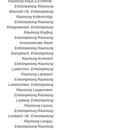
Räumung Klaus a.d.Pyhrnb.
,
Entrümpelung Räumung
Kleinzell i.M.
,
Entrümpelung
Räumung Kollerschlag
,
Entrümpelung Räumung
Königswiesen
,
Entrümpelung
Räumung Kopfing
,
Entrümpelung Räumung
Kremsmünster Markt
,
Entrümpelung Räumung
Krenglbach
,
Entrümpelung
Räumung Kronstorf
,
Entrümpelung Räumung
Laakirchen
,
Entrümpelung
Räumung Lambach
,
Entrümpelung Räumung
Lambrechten
,
Entrümpelung
Räumung Langenstein
,
Entrümpelung Räumung
Lasberg
,
Entrümpelung
Räumung Laussa
,
Entrümpelung Räumung
Lembach i.M.
,
Entrümpelung
Räumung Lengau
,
Entrümpelung Räumung