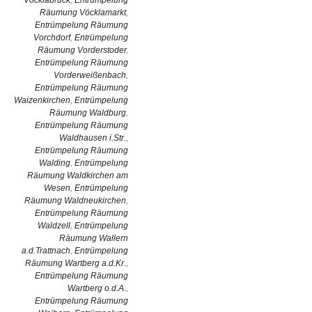
Vöcklabruck
,
Entrümpelung
Räumung Vöcklamarkt
,
Entrümpelung Räumung
Vorchdorf
,
Entrümpelung
Räumung Vorderstoder
,
Entrümpelung Räumung
Vorderweißenbach
,
Entrümpelung Räumung
Waizenkirchen
,
Entrümpelung
Räumung Waldburg
,
Entrümpelung Räumung
Waldhausen i.Str.
,
Entrümpelung Räumung
Walding
,
Entrümpelung
Räumung Waldkirchen am
Wesen
,
Entrümpelung
Räumung Waldneukirchen
,
Entrümpelung Räumung
Waldzell
,
Entrümpelung
Räumung Wallern
a.d.Trattnach
,
Entrümpelung
Räumung Wartberg a.d.Kr.
,
Entrümpelung Räumung
Wartberg o.d.A.
,
Entrümpelung Räumung