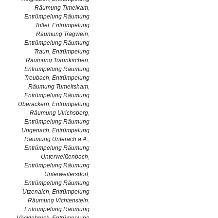
Räumung Timelkam
,
Entrümpelung Räumung
Tollet
,
Entrümpelung
Räumung Tragwein
,
Entrümpelung Räumung
Traun
,
Entrümpelung
Räumung Traunkirchen
,
Entrümpelung Räumung
Treubach
,
Entrümpelung
Räumung Tumeltsham
,
Entrümpelung Räumung
Überackern
,
Entrümpelung
Räumung Ulrichsberg
,
Entrümpelung Räumung
Ungenach
,
Entrümpelung
Räumung Unterach a.A.
,
Entrümpelung Räumung
Unterweißenbach
,
Entrümpelung Räumung
Unterweitersdorf
,
Entrümpelung Räumung
Utzenaich
,
Entrümpelung
Räumung Vichtenstein
,
Entrümpelung Räumung