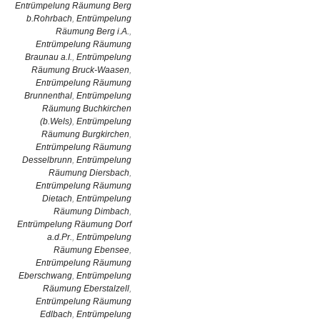
Entrümpelung Räumung Berg
b.Rohrbach
,
Entrümpelung
Räumung Berg i.A.
,
Entrümpelung Räumung
Braunau a.I.
,
Entrümpelung
Räumung Bruck-Waasen
,
Entrümpelung Räumung
Brunnenthal
,
Entrümpelung
Räumung Buchkirchen
(b.Wels)
,
Entrümpelung
Räumung Burgkirchen
,
Entrümpelung Räumung
Desselbrunn
,
Entrümpelung
Räumung Diersbach
,
Entrümpelung Räumung
Dietach
,
Entrümpelung
Räumung Dimbach
,
Entrümpelung Räumung Dorf
a.d.Pr.
,
Entrümpelung
Räumung Ebensee
,
Entrümpelung Räumung
Eberschwang
,
Entrümpelung
Räumung Eberstalzell
,
Entrümpelung Räumung
Edlbach
,
Entrümpelung