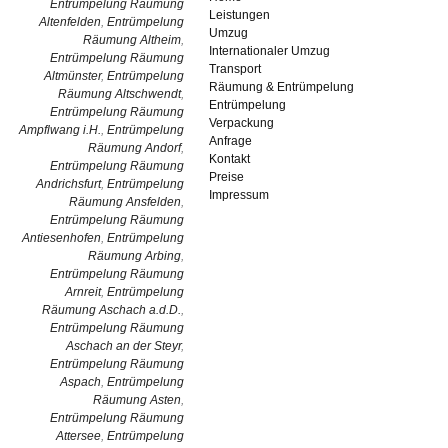
Entrümpelung Räumung
Leistungen
Altenfelden
,
Entrümpelung
Umzug
Räumung Altheim
,
Internationaler Umzug
Entrümpelung Räumung
Transport
Altmünster
,
Entrümpelung
Räumung & Entrümpelung
Räumung Altschwendt
,
Entrümpelung
Entrümpelung Räumung
Verpackung
Ampflwang i.H.
,
Entrümpelung
Anfrage
Räumung Andorf
,
Kontakt
Entrümpelung Räumung
Preise
Andrichsfurt
,
Entrümpelung
Impressum
Räumung Ansfelden
,
Entrümpelung Räumung
Antiesenhofen
,
Entrümpelung
Räumung Arbing
,
Entrümpelung Räumung
Arnreit
,
Entrümpelung
Räumung Aschach a.d.D.
,
Entrümpelung Räumung
Aschach an der Steyr
,
Entrümpelung Räumung
Aspach
,
Entrümpelung
Räumung Asten
,
Entrümpelung Räumung
Attersee
,
Entrümpelung