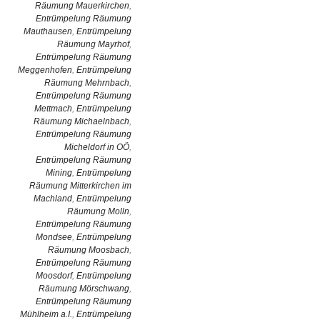
Räumung Mauerkirchen
,
Entrümpelung Räumung
Mauthausen
,
Entrümpelung
Räumung Mayrhof
,
Entrümpelung Räumung
Meggenhofen
,
Entrümpelung
Räumung Mehrnbach
,
Entrümpelung Räumung
Mettmach
,
Entrümpelung
Räumung Michaelnbach
,
Entrümpelung Räumung
Micheldorf in OÖ
,
Entrümpelung Räumung
Mining
,
Entrümpelung
Räumung Mitterkirchen im
Machland
,
Entrümpelung
Räumung Molln
,
Entrümpelung Räumung
Mondsee
,
Entrümpelung
Räumung Moosbach
,
Entrümpelung Räumung
Moosdorf
,
Entrümpelung
Räumung Mörschwang
,
Entrümpelung Räumung
Mühlheim a.I.
,
Entrümpelung