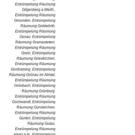
Entrümpelung Räumung
Gilgenberg a.Weilh.
,
Entrümpelung Räumung
Gmunden
,
Entrümpelung
Räumung Goldwörth
,
Entrümpelung Räumung
Gosau
,
Entrümpelung
Räumung Gramastetten
,
Entrümpelung Räumung
Grein
,
Entrümpelung
Räumung Grieskirchen
,
Entrümpelung Räumung
Großraming
,
Entrümpelung
Räumung Grünau im Almtal
,
Entrümpelung Räumung
Grünbach
,
Entrümpelung
Räumung Grünburg
,
Entrümpelung Räumung
Gschwandt
,
Entrümpelung
Räumung Gunskirchen
,
Entrümpelung Räumung
Gurten
,
Entrümpelung
Räumung Gutau
,
Entrümpelung Räumung
Haag a.H.
,
Entrümpelung