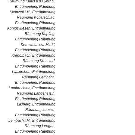
Räumung Klaus a.d.Pyhrnb.
,
Entrümpelung Räumung
Kleinzell i.M.
,
Entrümpelung
Räumung Kollerschlag
,
Entrümpelung Räumung
Königswiesen
,
Entrümpelung
Räumung Kopfing
,
Entrümpelung Räumung
Kremsmünster Markt
,
Entrümpelung Räumung
Krenglbach
,
Entrümpelung
Räumung Kronstorf
,
Entrümpelung Räumung
Laakirchen
,
Entrümpelung
Räumung Lambach
,
Entrümpelung Räumung
Lambrechten
,
Entrümpelung
Räumung Langenstein
,
Entrümpelung Räumung
Lasberg
,
Entrümpelung
Räumung Laussa
,
Entrümpelung Räumung
Lembach i.M.
,
Entrümpelung
Räumung Lengau
,
Entrümpelung Räumung