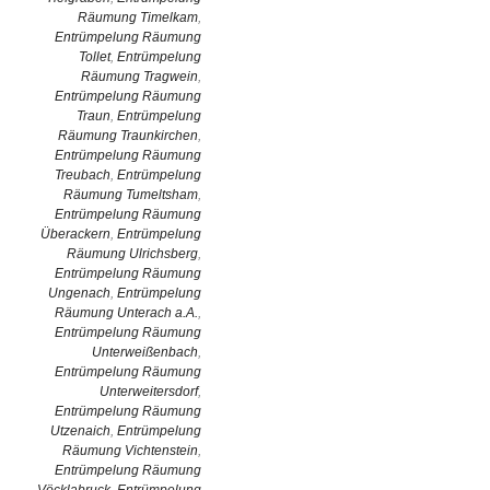
Räumung Timelkam
,
Entrümpelung Räumung
Tollet
,
Entrümpelung
Räumung Tragwein
,
Entrümpelung Räumung
Traun
,
Entrümpelung
Räumung Traunkirchen
,
Entrümpelung Räumung
Treubach
,
Entrümpelung
Räumung Tumeltsham
,
Entrümpelung Räumung
Überackern
,
Entrümpelung
Räumung Ulrichsberg
,
Entrümpelung Räumung
Ungenach
,
Entrümpelung
Räumung Unterach a.A.
,
Entrümpelung Räumung
Unterweißenbach
,
Entrümpelung Räumung
Unterweitersdorf
,
Entrümpelung Räumung
Utzenaich
,
Entrümpelung
Räumung Vichtenstein
,
Entrümpelung Räumung