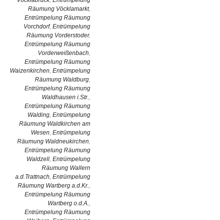
Vöcklabruck
,
Entrümpelung
Räumung Vöcklamarkt
,
Entrümpelung Räumung
Vorchdorf
,
Entrümpelung
Räumung Vorderstoder
,
Entrümpelung Räumung
Vorderweißenbach
,
Entrümpelung Räumung
Waizenkirchen
,
Entrümpelung
Räumung Waldburg
,
Entrümpelung Räumung
Waldhausen i.Str.
,
Entrümpelung Räumung
Walding
,
Entrümpelung
Räumung Waldkirchen am
Wesen
,
Entrümpelung
Räumung Waldneukirchen
,
Entrümpelung Räumung
Waldzell
,
Entrümpelung
Räumung Wallern
a.d.Trattnach
,
Entrümpelung
Räumung Wartberg a.d.Kr.
,
Entrümpelung Räumung
Wartberg o.d.A.
,
Entrümpelung Räumung