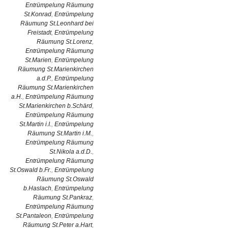
Entrümpelung Räumung
St.Konrad
,
Entrümpelung
Räumung St.Leonhard bei
Freistadt
,
Entrümpelung
Räumung St.Lorenz
,
Entrümpelung Räumung
St.Marien
,
Entrümpelung
Räumung St.Marienkirchen
a.d.P.
,
Entrümpelung
Räumung St.Marienkirchen
a.H.
,
Entrümpelung Räumung
St.Marienkirchen b.Schärd
,
Entrümpelung Räumung
St.Martin i.I.
,
Entrümpelung
Räumung St.Martin i.M.
,
Entrümpelung Räumung
St.Nikola a.d.D.
,
Entrümpelung Räumung
St.Oswald b.Fr.
,
Entrümpelung
Räumung St.Oswald
b.Haslach
,
Entrümpelung
Räumung St.Pankraz
,
Entrümpelung Räumung
St.Pantaleon
,
Entrümpelung
Räumung St.Peter a.Hart
,