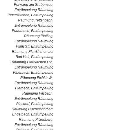
Perwang am Grabensee
,
Entrümpelung Räumung
Peterskirchen
,
Entrümpelung
Räumung Pettenbach
,
Entrümpelung Räumung
Peuerbach
,
Entrümpelung
Räumung Pfaffing
,
Entrümpelung Räumung
Pfaffstätt
,
Entrümpelung
Räumung Pfarrkirchen bei
Bad Hall
,
Entrümpelung
Räumung Pfarrkirchen i.M.
,
Entrümpelung Räumung
Piberbach
,
Entrümpelung
Räumung Pichl b.W.
,
Entrümpelung Räumung
Pierbach
,
Entrümpelung
Räumung Pilsbach
,
Entrümpelung Räumung
Pinsdorf
,
Entrümpelung
Räumung Pischelsdorf am
Engelbach
,
Entrümpelung
Räumung Pitzenberg
,
Entrümpelung Räumung