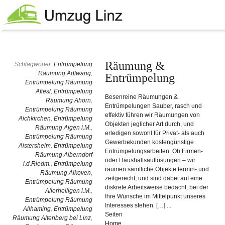
Räumung &
Schlagwörter:
Entrümpelung
Räumung Adlwang
,
Entrümpelung
Entrümpelung Räumung
Afiesl
,
Entrümpelung
Besenreine Räumungen &
Räumung Ahorn
,
Entrümpelungen Sauber, rasch und
Entrümpelung Räumung
effektiv führen wir Räumungen von
Aichkirchen
,
Entrümpelung
Objekten jeglicher Art durch, und
Räumung Aigen i.M.
,
erledigen sowohl für Privat- als auch
Entrümpelung Räumung
Gewerbekunden kostengünstige
Aistersheim
,
Entrümpelung
Entrümpelungsarbeiten. Ob Firmen-
Räumung Alberndorf
oder Haushaltsauflösungen – wir
i.d.Riedm.
,
Entrümpelung
räumen sämtliche Objekte termin- und
Räumung Alkoven
,
zeitgerecht, und sind dabei auf eine
Entrümpelung Räumung
diskrete Arbeitsweise bedacht, bei der
Allerheiligen i.M.
,
Ihre Wünsche im Mittelpunkt unseres
Entrümpelung Räumung
Interesses stehen. […] ...
Allhaming
,
Entrümpelung
Seiten
Räumung Altenberg bei Linz
,
Home