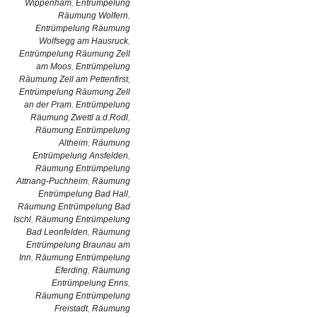
Wippenham
,
Entrümpelung
Räumung Wolfern
,
Entrümpelung Räumung
Wolfsegg am Hausruck
,
Entrümpelung Räumung Zell
am Moos
,
Entrümpelung
Räumung Zell am Pettenfirst
,
Entrümpelung Räumung Zell
an der Pram
,
Entrümpelung
Räumung Zwettl a.d.Rodl
,
Räumung Entrümpelung
Altheim
,
Räumung
Entrümpelung Ansfelden
,
Räumung Entrümpelung
Attnang-Puchheim
,
Räumung
Entrümpelung Bad Hall
,
Räumung Entrümpelung Bad
Ischl
,
Räumung Entrümpelung
Bad Leonfelden
,
Räumung
Entrümpelung Braunau am
Inn
,
Räumung Entrümpelung
Eferding
,
Räumung
Entrümpelung Enns
,
Räumung Entrümpelung
Freistadt
,
Räumung