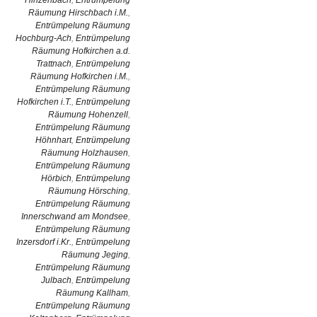
Hinzenbach
,
Entrümpelung
Räumung Hirschbach i.M.
,
Entrümpelung Räumung
Hochburg-Ach
,
Entrümpelung
Räumung Hofkirchen a.d.
Trattnach
,
Entrümpelung
Räumung Hofkirchen i.M.
,
Entrümpelung Räumung
Hofkirchen i.T.
,
Entrümpelung
Räumung Hohenzell
,
Entrümpelung Räumung
Höhnhart
,
Entrümpelung
Räumung Holzhausen
,
Entrümpelung Räumung
Hörbich
,
Entrümpelung
Räumung Hörsching
,
Entrümpelung Räumung
Innerschwand am Mondsee
,
Entrümpelung Räumung
Inzersdorf i.Kr.
,
Entrümpelung
Räumung Jeging
,
Entrümpelung Räumung
Julbach
,
Entrümpelung
Räumung Kallham
,
Entrümpelung Räumung