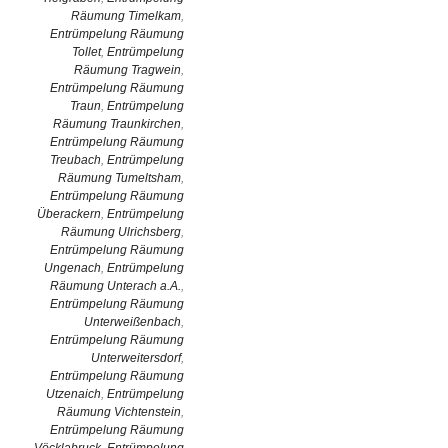
Räumung Timelkam
,
Entrümpelung Räumung
Tollet
,
Entrümpelung
Räumung Tragwein
,
Entrümpelung Räumung
Traun
,
Entrümpelung
Räumung Traunkirchen
,
Entrümpelung Räumung
Treubach
,
Entrümpelung
Räumung Tumeltsham
,
Entrümpelung Räumung
Überackern
,
Entrümpelung
Räumung Ulrichsberg
,
Entrümpelung Räumung
Ungenach
,
Entrümpelung
Räumung Unterach a.A.
,
Entrümpelung Räumung
Unterweißenbach
,
Entrümpelung Räumung
Unterweitersdorf
,
Entrümpelung Räumung
Utzenaich
,
Entrümpelung
Räumung Vichtenstein
,
Entrümpelung Räumung