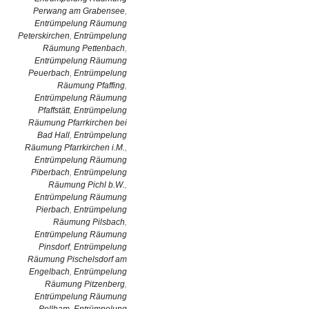
Perwang am Grabensee
,
Entrümpelung Räumung
Peterskirchen
,
Entrümpelung
Räumung Pettenbach
,
Entrümpelung Räumung
Peuerbach
,
Entrümpelung
Räumung Pfaffing
,
Entrümpelung Räumung
Pfaffstätt
,
Entrümpelung
Räumung Pfarrkirchen bei
Bad Hall
,
Entrümpelung
Räumung Pfarrkirchen i.M.
,
Entrümpelung Räumung
Piberbach
,
Entrümpelung
Räumung Pichl b.W.
,
Entrümpelung Räumung
Pierbach
,
Entrümpelung
Räumung Pilsbach
,
Entrümpelung Räumung
Pinsdorf
,
Entrümpelung
Räumung Pischelsdorf am
Engelbach
,
Entrümpelung
Räumung Pitzenberg
,
Entrümpelung Räumung