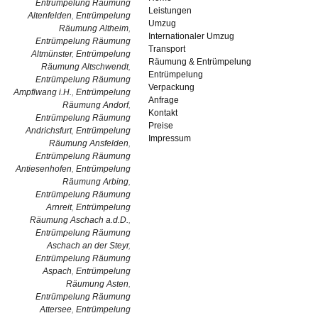
Entrümpelung Räumung
Leistungen
Altenfelden
,
Entrümpelung
Umzug
Räumung Altheim
,
Internationaler Umzug
Entrümpelung Räumung
Transport
Altmünster
,
Entrümpelung
Räumung & Entrümpelung
Räumung Altschwendt
,
Entrümpelung
Entrümpelung Räumung
Verpackung
Ampflwang i.H.
,
Entrümpelung
Anfrage
Räumung Andorf
,
Kontakt
Entrümpelung Räumung
Preise
Andrichsfurt
,
Entrümpelung
Impressum
Räumung Ansfelden
,
Entrümpelung Räumung
Antiesenhofen
,
Entrümpelung
Räumung Arbing
,
Entrümpelung Räumung
Arnreit
,
Entrümpelung
Räumung Aschach a.d.D.
,
Entrümpelung Räumung
Aschach an der Steyr
,
Entrümpelung Räumung
Aspach
,
Entrümpelung
Räumung Asten
,
Entrümpelung Räumung
Attersee
,
Entrümpelung