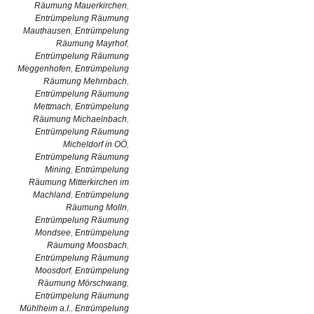
Räumung Mauerkirchen
,
Entrümpelung Räumung
Mauthausen
,
Entrümpelung
Räumung Mayrhof
,
Entrümpelung Räumung
Meggenhofen
,
Entrümpelung
Räumung Mehrnbach
,
Entrümpelung Räumung
Mettmach
,
Entrümpelung
Räumung Michaelnbach
,
Entrümpelung Räumung
Micheldorf in OÖ
,
Entrümpelung Räumung
Mining
,
Entrümpelung
Räumung Mitterkirchen im
Machland
,
Entrümpelung
Räumung Molln
,
Entrümpelung Räumung
Mondsee
,
Entrümpelung
Räumung Moosbach
,
Entrümpelung Räumung
Moosdorf
,
Entrümpelung
Räumung Mörschwang
,
Entrümpelung Räumung
Mühlheim a.I.
,
Entrümpelung