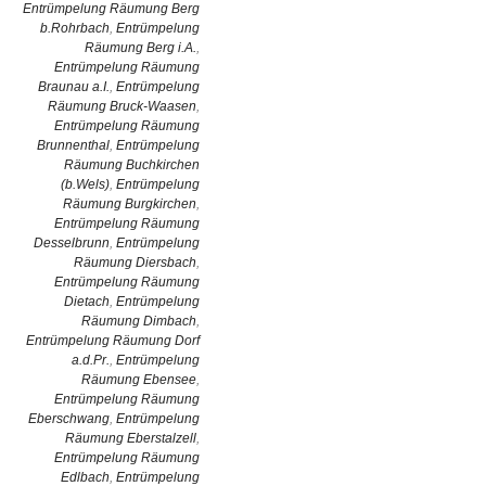
Entrümpelung Räumung Berg
b.Rohrbach
,
Entrümpelung
Räumung Berg i.A.
,
Entrümpelung Räumung
Braunau a.I.
,
Entrümpelung
Räumung Bruck-Waasen
,
Entrümpelung Räumung
Brunnenthal
,
Entrümpelung
Räumung Buchkirchen
(b.Wels)
,
Entrümpelung
Räumung Burgkirchen
,
Entrümpelung Räumung
Desselbrunn
,
Entrümpelung
Räumung Diersbach
,
Entrümpelung Räumung
Dietach
,
Entrümpelung
Räumung Dimbach
,
Entrümpelung Räumung Dorf
a.d.Pr.
,
Entrümpelung
Räumung Ebensee
,
Entrümpelung Räumung
Eberschwang
,
Entrümpelung
Räumung Eberstalzell
,
Entrümpelung Räumung
Edlbach
,
Entrümpelung