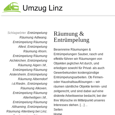
Räumung &
Schlagwörter:
Entrümpelung
Räumung Adlwang
,
Entrümpelung
Entrümpelung Räumung
Afiesl
,
Entrümpelung
Besenreine Räumungen &
Räumung Ahorn
,
Entrümpelungen Sauber, rasch und
Entrümpelung Räumung
effektiv führen wir Räumungen von
Aichkirchen
,
Entrümpelung
Objekten jeglicher Art durch, und
Räumung Aigen i.M.
,
erledigen sowohl für Privat- als auch
Entrümpelung Räumung
Gewerbekunden kostengünstige
Aistersheim
,
Entrümpelung
Entrümpelungsarbeiten. Ob Firmen-
Räumung Alberndorf
oder Haushaltsauflösungen – wir
i.d.Riedm.
,
Entrümpelung
räumen sämtliche Objekte termin- und
Räumung Alkoven
,
zeitgerecht, und sind dabei auf eine
Entrümpelung Räumung
diskrete Arbeitsweise bedacht, bei der
Allerheiligen i.M.
,
Ihre Wünsche im Mittelpunkt unseres
Entrümpelung Räumung
Interesses stehen. […] ...
Allhaming
,
Entrümpelung
Seiten
Räumung Altenberg bei Linz
,
Home