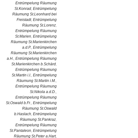
Entrümpelung Räumung
St.Konrad
,
Entrümpelung
Räumung St.Leonhard bei
Freistadt
,
Entrümpelung
Räumung St.Lorenz
,
Entrümpelung Räumung
St.Marien
,
Entrümpelung
Räumung St.Marienkirchen
a.d.P.
,
Entrümpelung
Räumung St.Marienkirchen
a.H.
,
Entrümpelung Räumung
St.Marienkirchen b.Schärd
,
Entrümpelung Räumung
St.Martin i.I.
,
Entrümpelung
Räumung St.Martin i.M.
,
Entrümpelung Räumung
St.Nikola a.d.D.
,
Entrümpelung Räumung
St.Oswald b.Fr.
,
Entrümpelung
Räumung St.Oswald
b.Haslach
,
Entrümpelung
Räumung St.Pankraz
,
Entrümpelung Räumung
St.Pantaleon
,
Entrümpelung
Räumung St.Peter a.Hart
,