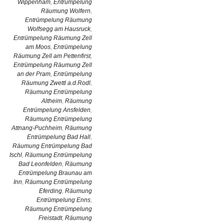
Wippenham
,
Entrümpelung
Räumung Wolfern
,
Entrümpelung Räumung
Wolfsegg am Hausruck
,
Entrümpelung Räumung Zell
am Moos
,
Entrümpelung
Räumung Zell am Pettenfirst
,
Entrümpelung Räumung Zell
an der Pram
,
Entrümpelung
Räumung Zwettl a.d.Rodl
,
Räumung Entrümpelung
Altheim
,
Räumung
Entrümpelung Ansfelden
,
Räumung Entrümpelung
Attnang-Puchheim
,
Räumung
Entrümpelung Bad Hall
,
Räumung Entrümpelung Bad
Ischl
,
Räumung Entrümpelung
Bad Leonfelden
,
Räumung
Entrümpelung Braunau am
Inn
,
Räumung Entrümpelung
Eferding
,
Räumung
Entrümpelung Enns
,
Räumung Entrümpelung
Freistadt
,
Räumung