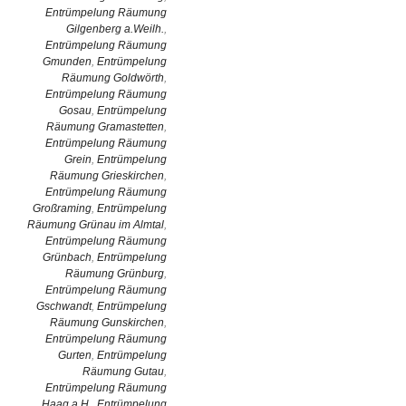
Entrümpelung Räumung
Gilgenberg a.Weilh.
,
Entrümpelung Räumung
Gmunden
,
Entrümpelung
Räumung Goldwörth
,
Entrümpelung Räumung
Gosau
,
Entrümpelung
Räumung Gramastetten
,
Entrümpelung Räumung
Grein
,
Entrümpelung
Räumung Grieskirchen
,
Entrümpelung Räumung
Großraming
,
Entrümpelung
Räumung Grünau im Almtal
,
Entrümpelung Räumung
Grünbach
,
Entrümpelung
Räumung Grünburg
,
Entrümpelung Räumung
Gschwandt
,
Entrümpelung
Räumung Gunskirchen
,
Entrümpelung Räumung
Gurten
,
Entrümpelung
Räumung Gutau
,
Entrümpelung Räumung
Haag a.H.
,
Entrümpelung