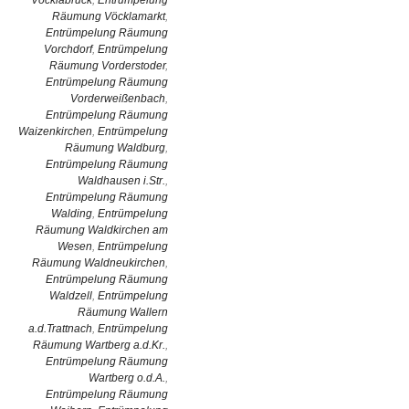
Vöcklabruck
,
Entrümpelung
Räumung Vöcklamarkt
,
Entrümpelung Räumung
Vorchdorf
,
Entrümpelung
Räumung Vorderstoder
,
Entrümpelung Räumung
Vorderweißenbach
,
Entrümpelung Räumung
Waizenkirchen
,
Entrümpelung
Räumung Waldburg
,
Entrümpelung Räumung
Waldhausen i.Str.
,
Entrümpelung Räumung
Walding
,
Entrümpelung
Räumung Waldkirchen am
Wesen
,
Entrümpelung
Räumung Waldneukirchen
,
Entrümpelung Räumung
Waldzell
,
Entrümpelung
Räumung Wallern
a.d.Trattnach
,
Entrümpelung
Räumung Wartberg a.d.Kr.
,
Entrümpelung Räumung
Wartberg o.d.A.
,
Entrümpelung Räumung