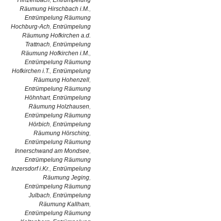
Hinzenbach
,
Entrümpelung
Räumung Hirschbach i.M.
,
Entrümpelung Räumung
Hochburg-Ach
,
Entrümpelung
Räumung Hofkirchen a.d.
Trattnach
,
Entrümpelung
Räumung Hofkirchen i.M.
,
Entrümpelung Räumung
Hofkirchen i.T.
,
Entrümpelung
Räumung Hohenzell
,
Entrümpelung Räumung
Höhnhart
,
Entrümpelung
Räumung Holzhausen
,
Entrümpelung Räumung
Hörbich
,
Entrümpelung
Räumung Hörsching
,
Entrümpelung Räumung
Innerschwand am Mondsee
,
Entrümpelung Räumung
Inzersdorf i.Kr.
,
Entrümpelung
Räumung Jeging
,
Entrümpelung Räumung
Julbach
,
Entrümpelung
Räumung Kallham
,
Entrümpelung Räumung