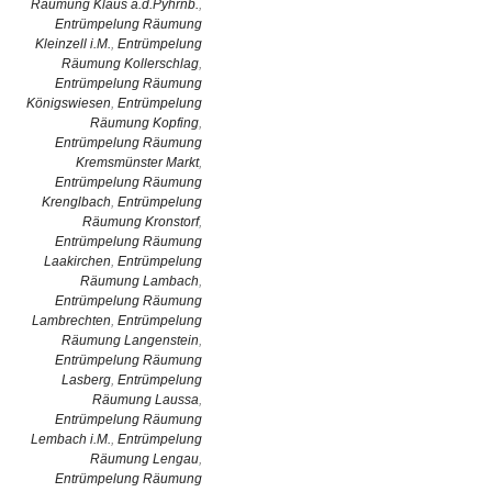
Räumung Klaus a.d.Pyhrnb.
,
Entrümpelung Räumung
Kleinzell i.M.
,
Entrümpelung
Räumung Kollerschlag
,
Entrümpelung Räumung
Königswiesen
,
Entrümpelung
Räumung Kopfing
,
Entrümpelung Räumung
Kremsmünster Markt
,
Entrümpelung Räumung
Krenglbach
,
Entrümpelung
Räumung Kronstorf
,
Entrümpelung Räumung
Laakirchen
,
Entrümpelung
Räumung Lambach
,
Entrümpelung Räumung
Lambrechten
,
Entrümpelung
Räumung Langenstein
,
Entrümpelung Räumung
Lasberg
,
Entrümpelung
Räumung Laussa
,
Entrümpelung Räumung
Lembach i.M.
,
Entrümpelung
Räumung Lengau
,
Entrümpelung Räumung