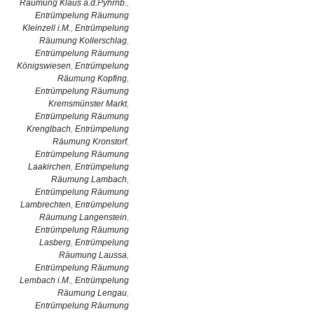
Räumung Klaus a.d.Pyhrnb.
,
Entrümpelung Räumung
Kleinzell i.M.
,
Entrümpelung
Räumung Kollerschlag
,
Entrümpelung Räumung
Königswiesen
,
Entrümpelung
Räumung Kopfing
,
Entrümpelung Räumung
Kremsmünster Markt
,
Entrümpelung Räumung
Krenglbach
,
Entrümpelung
Räumung Kronstorf
,
Entrümpelung Räumung
Laakirchen
,
Entrümpelung
Räumung Lambach
,
Entrümpelung Räumung
Lambrechten
,
Entrümpelung
Räumung Langenstein
,
Entrümpelung Räumung
Lasberg
,
Entrümpelung
Räumung Laussa
,
Entrümpelung Räumung
Lembach i.M.
,
Entrümpelung
Räumung Lengau
,
Entrümpelung Räumung