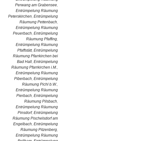
Perwang am Grabensee
,
Entrümpelung Räumung
Peterskirchen
,
Entrümpelung
Räumung Pettenbach
,
Entrümpelung Räumung
Peuerbach
,
Entrümpelung
Räumung Pfaffing
,
Entrümpelung Räumung
Pfaffstätt
,
Entrümpelung
Räumung Pfarrkirchen bei
Bad Hall
,
Entrümpelung
Räumung Pfarrkirchen i.M.
,
Entrümpelung Räumung
Piberbach
,
Entrümpelung
Räumung Pichl b.W.
,
Entrümpelung Räumung
Pierbach
,
Entrümpelung
Räumung Pilsbach
,
Entrümpelung Räumung
Pinsdorf
,
Entrümpelung
Räumung Pischelsdorf am
Engelbach
,
Entrümpelung
Räumung Pitzenberg
,
Entrümpelung Räumung