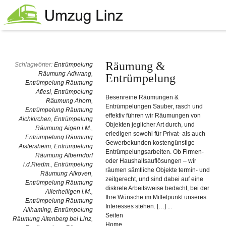
Räumung &
Schlagwörter:
Entrümpelung
Räumung Adlwang
,
Entrümpelung
Entrümpelung Räumung
Afiesl
,
Entrümpelung
Besenreine Räumungen &
Räumung Ahorn
,
Entrümpelungen Sauber, rasch und
Entrümpelung Räumung
effektiv führen wir Räumungen von
Aichkirchen
,
Entrümpelung
Objekten jeglicher Art durch, und
Räumung Aigen i.M.
,
erledigen sowohl für Privat- als auch
Entrümpelung Räumung
Gewerbekunden kostengünstige
Aistersheim
,
Entrümpelung
Entrümpelungsarbeiten. Ob Firmen-
Räumung Alberndorf
oder Haushaltsauflösungen – wir
i.d.Riedm.
,
Entrümpelung
räumen sämtliche Objekte termin- und
Räumung Alkoven
,
zeitgerecht, und sind dabei auf eine
Entrümpelung Räumung
diskrete Arbeitsweise bedacht, bei der
Allerheiligen i.M.
,
Ihre Wünsche im Mittelpunkt unseres
Entrümpelung Räumung
Interesses stehen. […] ...
Allhaming
,
Entrümpelung
Seiten
Räumung Altenberg bei Linz
,
Home