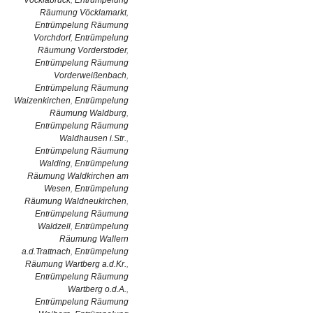
Vöcklabruck
,
Entrümpelung
Räumung Vöcklamarkt
,
Entrümpelung Räumung
Vorchdorf
,
Entrümpelung
Räumung Vorderstoder
,
Entrümpelung Räumung
Vorderweißenbach
,
Entrümpelung Räumung
Waizenkirchen
,
Entrümpelung
Räumung Waldburg
,
Entrümpelung Räumung
Waldhausen i.Str.
,
Entrümpelung Räumung
Walding
,
Entrümpelung
Räumung Waldkirchen am
Wesen
,
Entrümpelung
Räumung Waldneukirchen
,
Entrümpelung Räumung
Waldzell
,
Entrümpelung
Räumung Wallern
a.d.Trattnach
,
Entrümpelung
Räumung Wartberg a.d.Kr.
,
Entrümpelung Räumung
Wartberg o.d.A.
,
Entrümpelung Räumung