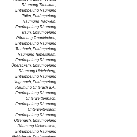
Räumung Timelkam
,
Entrümpelung Räumung
Tollet
,
Entrümpelung
Räumung Tragwein
,
Entrümpelung Räumung
Traun
,
Entrümpelung
Räumung Traunkirchen
,
Entrümpelung Räumung
Treubach
,
Entrümpelung
Räumung Tumeltsham
,
Entrümpelung Räumung
Überackern
,
Entrümpelung
Räumung Ulrichsberg
,
Entrümpelung Räumung
Ungenach
,
Entrümpelung
Räumung Unterach a.A.
,
Entrümpelung Räumung
Unterweißenbach
,
Entrümpelung Räumung
Unterweitersdorf
,
Entrümpelung Räumung
Utzenaich
,
Entrümpelung
Räumung Vichtenstein
,
Entrümpelung Räumung