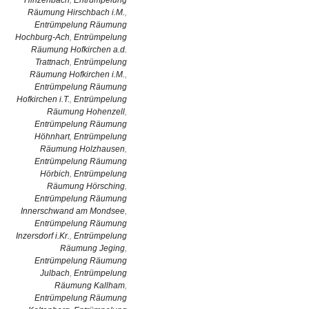
Hinzenbach
,
Entrümpelung
Räumung Hirschbach i.M.
,
Entrümpelung Räumung
Hochburg-Ach
,
Entrümpelung
Räumung Hofkirchen a.d.
Trattnach
,
Entrümpelung
Räumung Hofkirchen i.M.
,
Entrümpelung Räumung
Hofkirchen i.T.
,
Entrümpelung
Räumung Hohenzell
,
Entrümpelung Räumung
Höhnhart
,
Entrümpelung
Räumung Holzhausen
,
Entrümpelung Räumung
Hörbich
,
Entrümpelung
Räumung Hörsching
,
Entrümpelung Räumung
Innerschwand am Mondsee
,
Entrümpelung Räumung
Inzersdorf i.Kr.
,
Entrümpelung
Räumung Jeging
,
Entrümpelung Räumung
Julbach
,
Entrümpelung
Räumung Kallham
,
Entrümpelung Räumung