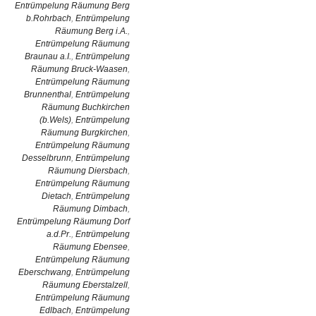
Entrümpelung Räumung Berg
b.Rohrbach
,
Entrümpelung
Räumung Berg i.A.
,
Entrümpelung Räumung
Braunau a.I.
,
Entrümpelung
Räumung Bruck-Waasen
,
Entrümpelung Räumung
Brunnenthal
,
Entrümpelung
Räumung Buchkirchen
(b.Wels)
,
Entrümpelung
Räumung Burgkirchen
,
Entrümpelung Räumung
Desselbrunn
,
Entrümpelung
Räumung Diersbach
,
Entrümpelung Räumung
Dietach
,
Entrümpelung
Räumung Dimbach
,
Entrümpelung Räumung Dorf
a.d.Pr.
,
Entrümpelung
Räumung Ebensee
,
Entrümpelung Räumung
Eberschwang
,
Entrümpelung
Räumung Eberstalzell
,
Entrümpelung Räumung
Edlbach
,
Entrümpelung