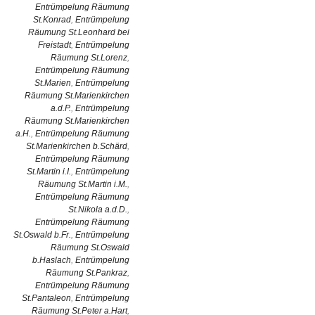
Entrümpelung Räumung
St.Konrad
,
Entrümpelung
Räumung St.Leonhard bei
Freistadt
,
Entrümpelung
Räumung St.Lorenz
,
Entrümpelung Räumung
St.Marien
,
Entrümpelung
Räumung St.Marienkirchen
a.d.P.
,
Entrümpelung
Räumung St.Marienkirchen
a.H.
,
Entrümpelung Räumung
St.Marienkirchen b.Schärd
,
Entrümpelung Räumung
St.Martin i.I.
,
Entrümpelung
Räumung St.Martin i.M.
,
Entrümpelung Räumung
St.Nikola a.d.D.
,
Entrümpelung Räumung
St.Oswald b.Fr.
,
Entrümpelung
Räumung St.Oswald
b.Haslach
,
Entrümpelung
Räumung St.Pankraz
,
Entrümpelung Räumung
St.Pantaleon
,
Entrümpelung
Räumung St.Peter a.Hart
,