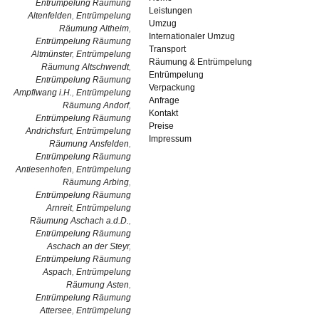
Entrümpelung Räumung
Leistungen
Altenfelden
,
Entrümpelung
Umzug
Räumung Altheim
,
Internationaler Umzug
Entrümpelung Räumung
Transport
Altmünster
,
Entrümpelung
Räumung & Entrümpelung
Räumung Altschwendt
,
Entrümpelung
Entrümpelung Räumung
Verpackung
Ampflwang i.H.
,
Entrümpelung
Anfrage
Räumung Andorf
,
Kontakt
Entrümpelung Räumung
Preise
Andrichsfurt
,
Entrümpelung
Impressum
Räumung Ansfelden
,
Entrümpelung Räumung
Antiesenhofen
,
Entrümpelung
Räumung Arbing
,
Entrümpelung Räumung
Arnreit
,
Entrümpelung
Räumung Aschach a.d.D.
,
Entrümpelung Räumung
Aschach an der Steyr
,
Entrümpelung Räumung
Aspach
,
Entrümpelung
Räumung Asten
,
Entrümpelung Räumung
Attersee
,
Entrümpelung