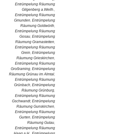
Entrümpelung Räumung
Gilgenberg a.Weilh.
,
Entrümpelung Räumung
Gmunden
,
Entrümpelung
Räumung Goldwörth
,
Entrümpelung Räumung
Gosau
,
Entrümpelung
Räumung Gramastetten
,
Entrümpelung Räumung
Grein
,
Entrümpelung
Räumung Grieskirchen
,
Entrümpelung Räumung
Großraming
,
Entrümpelung
Räumung Grünau im Almtal
,
Entrümpelung Räumung
Grünbach
,
Entrümpelung
Räumung Grünburg
,
Entrümpelung Räumung
Gschwandt
,
Entrümpelung
Räumung Gunskirchen
,
Entrümpelung Räumung
Gurten
,
Entrümpelung
Räumung Gutau
,
Entrümpelung Räumung
Haag a.H.
,
Entrümpelung