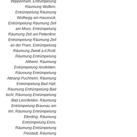
Wippenham
,
Entrümpelung
Räumung Wolfern
,
Entrümpelung Räumung
Wolfsegg am Hausruck
,
Entrümpelung Räumung Zell
am Moos
,
Entrümpelung
Räumung Zell am Pettenfirst
,
Entrümpelung Räumung Zell
an der Pram
,
Entrümpelung
Räumung Zwettl a.d.Rodl
,
Räumung Entrümpelung
Altheim
,
Räumung
Entrümpelung Ansfelden
,
Räumung Entrümpelung
Attnang-Puchheim
,
Räumung
Entrümpelung Bad Hall
,
Räumung Entrümpelung Bad
Ischl
,
Räumung Entrümpelung
Bad Leonfelden
,
Räumung
Entrümpelung Braunau am
Inn
,
Räumung Entrümpelung
Eferding
,
Räumung
Entrümpelung Enns
,
Räumung Entrümpelung
Freistadt
,
Räumung