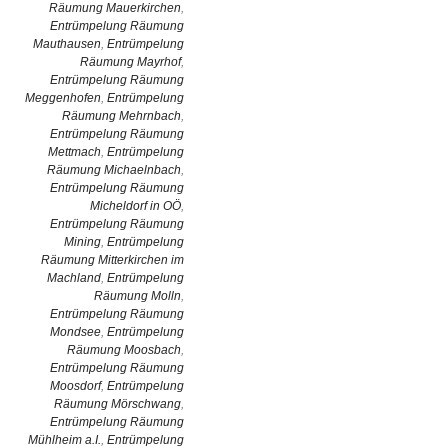
Räumung Mauerkirchen
,
Entrümpelung Räumung
Mauthausen
,
Entrümpelung
Räumung Mayrhof
,
Entrümpelung Räumung
Meggenhofen
,
Entrümpelung
Räumung Mehrnbach
,
Entrümpelung Räumung
Mettmach
,
Entrümpelung
Räumung Michaelnbach
,
Entrümpelung Räumung
Micheldorf in OÖ
,
Entrümpelung Räumung
Mining
,
Entrümpelung
Räumung Mitterkirchen im
Machland
,
Entrümpelung
Räumung Molln
,
Entrümpelung Räumung
Mondsee
,
Entrümpelung
Räumung Moosbach
,
Entrümpelung Räumung
Moosdorf
,
Entrümpelung
Räumung Mörschwang
,
Entrümpelung Räumung
Mühlheim a.I.
,
Entrümpelung